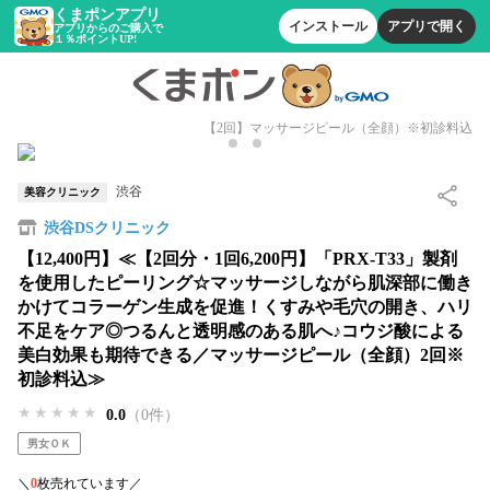
くまポンアプリ
インストール
アプリで開く
アプリからのご購入で
１％ポイントUP!
【2回】マッサージピール（全顔）※初診料込
渋谷
美容クリニック
渋谷DSクリニック
【12,400円】≪【2回分・1回6,200円】「PRX-T33」製剤
を使用したピーリング☆マッサージしながら肌深部に働き
かけてコラーゲン生成を促進！くすみや毛穴の開き、ハリ
不足をケア◎つるんと透明感のある肌へ♪コウジ酸による
美白効果も期待できる／マッサージピール（全顔）2回※
初診料込≫
★★★★★
★★★★★
★★★★★
0.0
（0件）
男女ＯＫ
＼
0
枚売れています／