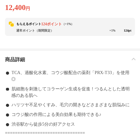
12,400
円
124ポイント
もらえるポイント
（+
1
%）
通常ポイント（期間限定）
+1%
124pt
商品詳細
TCA、過酸化水素、コウジ酸配合の薬剤「PRX-T33」を使用
◎
肌細胞を刺激してコラーゲン生成を促進！つるんとした透明
感のある肌へ
ハリツヤ不足やくすみ、毛穴の開きなどさまざまな肌悩みに
コウジ酸の作用による美白効果も期待できる♪
渋谷駅から徒歩5分の好アクセス
================================