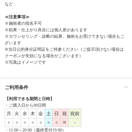
など
≪注意事項≫
※施術者の指名不可
※効果・仕上がり具合には個人差があります
※カウンセリング・診断の結果、施術をお受けできない場合もご
ざいます
※当日公的身分証明証をご持参ください（ご提示頂けない場合は
クーポンが失効になる場合がございます）
※写真はイメージです
ご利用条件
【利用できる期間と日時】
・ご購入日から90日間
月
火
水
木
金
土
日
祝
祝前
○
○
○
○
○
○
○
※
-
・11:00～20:00（最終受付19:00）