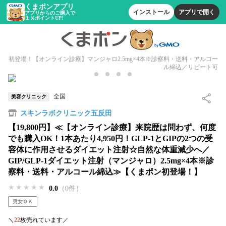
くまポンアプリ
インストール
アプリで開く
アプリからのご購入で
１％ポイントUP!
初登場！【オンライン診療】マンジャロ2.5mg×4本※診察料・送料・アルコー
ル綿込／リピート可
全国
美容クリニック
スキンラボクリニック五反田
【19,800円】≪【オンライン診療】来院歴は問わず、何度
でも購入OK！1本あたり4,950円！GLP-1とGIPの2つの受
容体に作用させるダイエット注射☆自然な体重減少へ／
GIP/GLP-1ダイエット注射（マンジャロ）2.5mg×4本※診
察料・送料・アルコール綿込≫【くまポン初登場！】
★★★★★
★★★★★
★★★★★
0.0
（0件）
男女ＯＫ
＼
22
枚売れています／