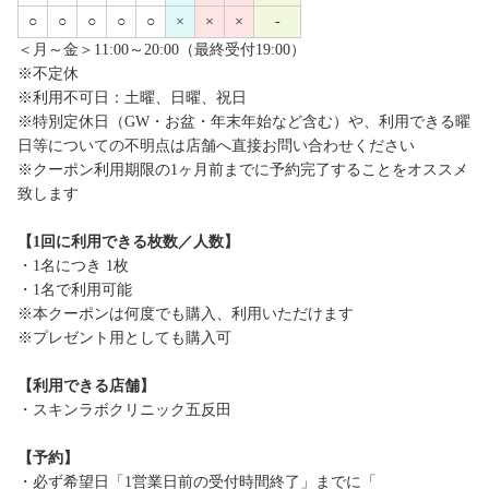
○
○
○
○
○
×
×
×
-
＜月～金＞11:00～20:00（最終受付19:00）
※不定休
※利用不可日：土曜、日曜、祝日
※特別定休日（GW・お盆・年末年始など含む）や、利用できる曜
日等についての不明点は店舗へ直接お問い合わせください
※クーポン利用期限の1ヶ月前までに予約完了することをオススメ
致します
【1回に利用できる枚数／人数】
・1名につき 1枚
・1名で利用可能
※本クーポンは何度でも購入、利用いただけます
※プレゼント用としても購入可
【利用できる店舗】
・スキンラボクリニック五反田
【予約】
・必ず希望日「1営業日前の受付時間終了」までに「