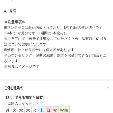
4、発送
≪注意事項≫
※マンジャロは針が内蔵されており、1本で1回の使い切りです
※4本で1か月分です（1週間に1本投与）
※ご自宅にてご自身で注射をしていただくため、診察時に使用方
法について説明いたします
※効果・仕上がり具合には個人差があります
※カウンセリング・診断の結果、処方をお受けできない場合もご
ざいます
※写真はイメージです
ご利用条件
【利用できる期間と日時】
・ご購入日から90日間
月
火
水
木
金
土
日
祝
祝前