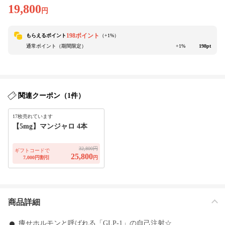
19,800
円
198ポイント
もらえるポイント
（+
1
%）
通常ポイント（期間限定）
+1%
198pt
関連クーポン（1件）
17枚売れています
【5mg】マンジャロ 4本
32,800円
ギフトコードで
25,800
7,000円割引
円
商品詳細
痩せホルモンと呼ばれる「GLP-1」の自己注射☆