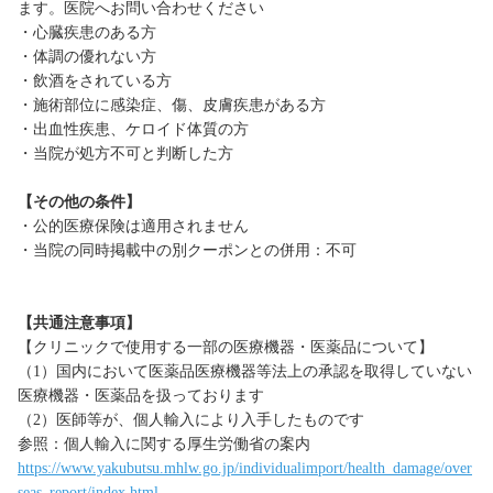
ます。医院へお問い合わせください
・心臓疾患のある方
・体調の優れない方
・飲酒をされている方
・施術部位に感染症、傷、皮膚疾患がある方
・出血性疾患、ケロイド体質の方
・当院が処方不可と判断した方
【その他の条件】
・公的医療保険は適用されません
・当院の同時掲載中の別クーポンとの併用：不可
【共通注意事項】
【クリニックで使用する一部の医療機器・医薬品について】
（1）国内において医薬品医療機器等法上の承認を取得していない
医療機器・医薬品を扱っております
（2）医師等が、個人輸入により入手したものです
参照：個人輸入に関する厚生労働省の案内
https://www.yakubutsu.mhlw.go.jp/individualimport/health_damage/over
seas_report/index.html