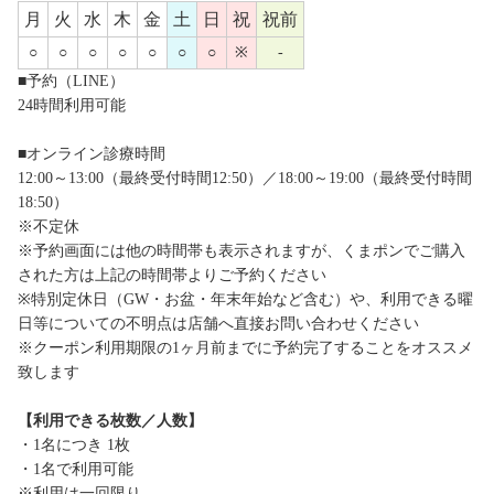
月
火
水
木
金
土
日
祝
祝前
○
○
○
○
○
○
○
※
-
■予約（LINE）
24時間利用可能
■オンライン診療時間
12:00～13:00（最終受付時間12:50）／18:00～19:00（最終受付時間
18:50）
※不定休
※予約画面には他の時間帯も表示されますが、くまポンでご購入
された方は上記の時間帯よりご予約ください
※特別定休日（GW・お盆・年末年始など含む）や、利用できる曜
日等についての不明点は店舗へ直接お問い合わせください
※クーポン利用期限の1ヶ月前までに予約完了することをオススメ
致します
【利用できる枚数／人数】
・1名につき 1枚
・1名で利用可能
※利用は一回限り