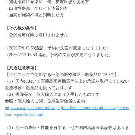
・施術部位に感染症、傷、皮膚疾患がある方
・出血性疾患、ケロイド体質の方
・当院が施術不可と判断した方
【その他の条件】
・公的医療保険は適用されません
（2026/7/9 13:53追記。予約の文言が変更になりました）
（2026/7/13 16:53追記。予約の文言が変更になりました）
【共通注意事項】
【クリニックで使用する一部の医療機器・医薬品について】
（1）国内において医薬品医療機器等法上の承認を取得していない
医療機器・医薬品を扱っております
（2）医師等が、個人輸入により入手したものです
参照：個人輸入に関する厚生労働省の案内
https://www.yakubutsu.mhlw.go.jp/individualimport/health_damage/over
seas_report/index.html
（3）同一の成分・性能を有する、他の国内承認医薬品等はありま
せん