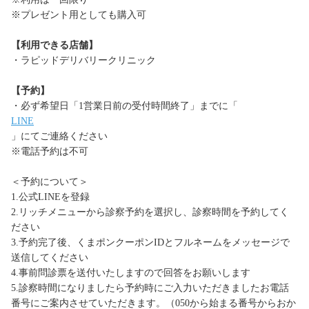
※プレゼント用としても購入可
【利用できる店舗】
・ラピッドデリバリークリニック
【予約】
・必ず希望日「1営業日前の受付時間終了」までに「
LINE
」にてご連絡ください
※電話予約は不可
＜予約について＞
1.公式LINEを登録
2.リッチメニューから診察予約を選択し、診察時間を予約してく
ださい
3.予約完了後、くまポンクーポンIDとフルネームをメッセージで
送信してください
4.事前問診票を送付いたしますので回答をお願いします
5.診察時間になりましたら予約時にご入力いただきましたお電話
番号にご案内させていただきます。（050から始まる番号からおか