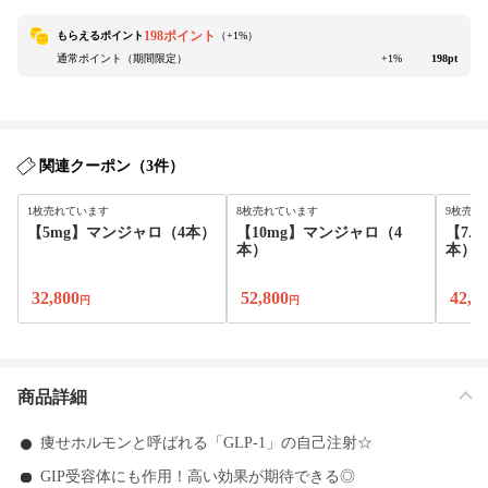
198ポイント
もらえるポイント
（+
1
%）
通常ポイント（期間限定）
+1%
198pt
関連クーポン（3件）
1枚売れています
8枚売れています
9枚売れ
【5mg】マンジャロ（4本）
【10mg】マンジャロ（4
【7.
本）
本）
32,800
52,800
42,8
円
円
商品詳細
痩せホルモンと呼ばれる「GLP-1」の自己注射☆
GIP受容体にも作用！高い効果が期待できる◎