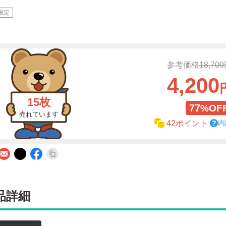
限定
参考価格
18,70
4,200
15枚
77
%OF
売れています
内
42ポイント
品詳細