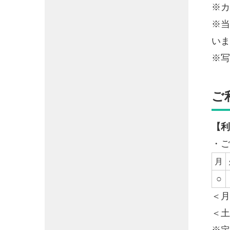
※カ
※当
いま
※写
ご
【利
・ご
月
○
＜月
＜土
※定