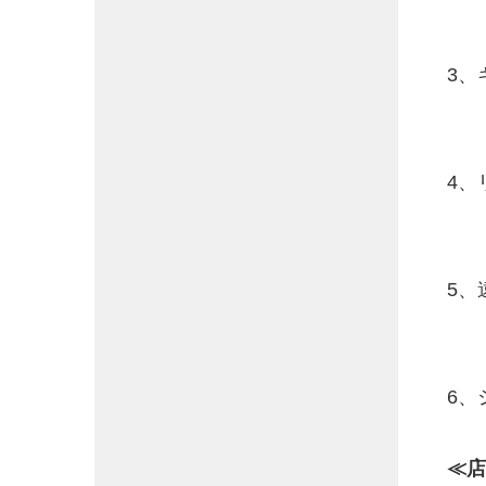
3、
4、
5、
6、
≪店