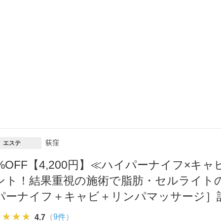
荻窪
エステ
7%OFF【4,200円】≪ハイパーナイフ×
ント！結果重視の施術で脂肪・セルライト
パーナイフ＋キャビ＋リンパマッサージ］計
★★★★
★★★★
★★★★
（
9件
）
4.7