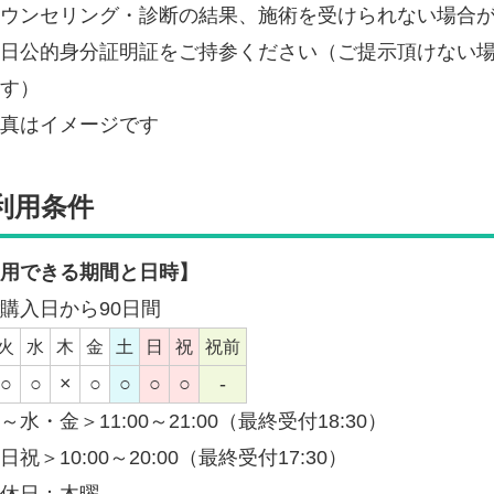
ウンセリング・診断の結果、施術を受けられない場合
日公的身分証明証をご持参ください（ご提示頂けない
す）
真はイメージです
利用条件
用できる期間と日時】
購入日から90日間
火
水
木
金
土
日
祝
祝前
○
○
×
○
○
○
○
-
～水・金＞11:00～21:00（最終受付18:30）
日祝＞10:00～20:00（最終受付17:30）
休日：木曜