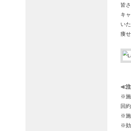
皆さ
キャ
いた
痩せ
≪注
※施
回約
※施
※効