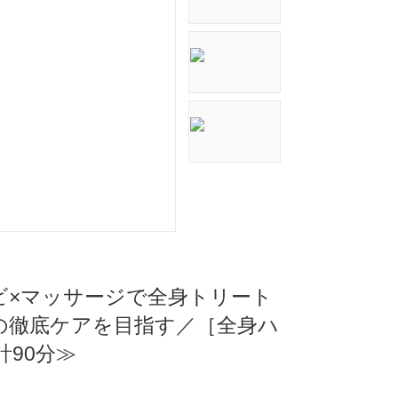
キャビ×マッサージで全身トリート
の徹底ケアを目指す／［全身ハ
90分≫