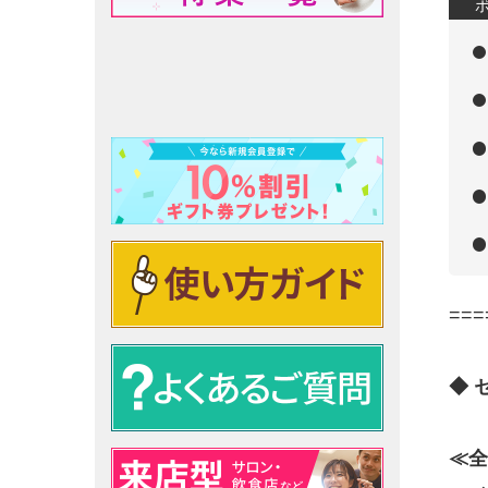
===
◆ 
≪全