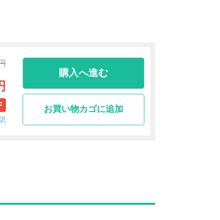
0円
購入へ進む
円
F
お買い物カゴに追加
訳