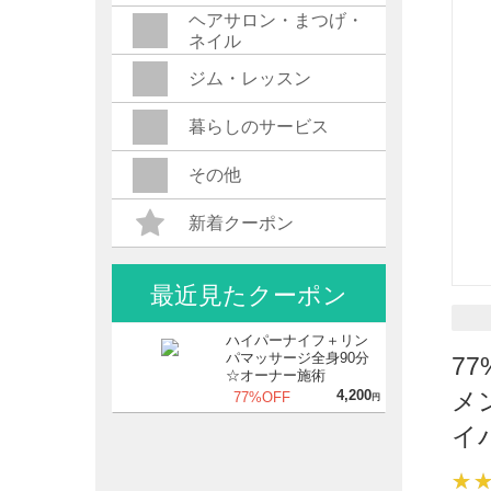
ヘアサロン・まつげ・
ネイル
ジム・レッスン
暮らしのサービス
その他
新着クーポン
最近見たクーポン
ハイパーナイフ＋リン
パマッサージ全身90分
7
☆オーナー施術
4,200
メ
77%OFF
円
イ
★
★
★