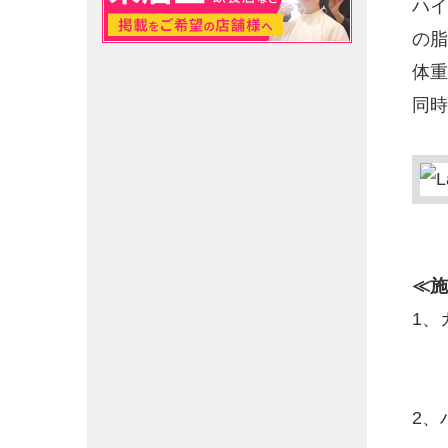
ハイ
の脂
体重
同時
≪施
1、
2、