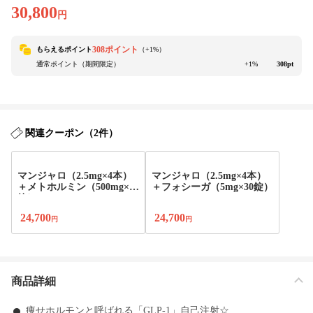
30,800
円
308ポイント
もらえるポイント
（+
1
%）
通常ポイント（期間限定）
+1%
308pt
関連クーポン（2件）
マンジャロ（2.5mg×4本）
マンジャロ（2.5mg×4本）
＋メトホルミン（500mg×90
＋フォシーガ（5mg×30錠）
錠）
24,700
24,700
円
円
商品詳細
痩せホルモンと呼ばれる「GLP-1」自己注射☆