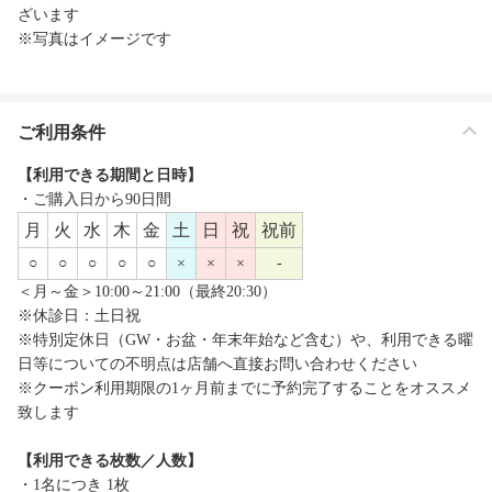
ざいます
※写真はイメージです
ご利用条件
【利用できる期間と日時】
・ご購入日から90日間
月
火
水
木
金
土
日
祝
祝前
○
○
○
○
○
×
×
×
-
＜月～金＞10:00～21:00（最終20:30）
※休診日：土日祝
※特別定休日（GW・お盆・年末年始など含む）や、利用できる曜
日等についての不明点は店舗へ直接お問い合わせください
※クーポン利用期限の1ヶ月前までに予約完了することをオススメ
致します
【利用できる枚数／人数】
・1名につき 1枚