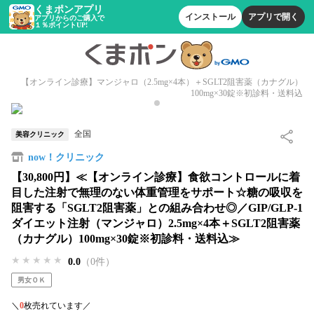
くまポンアプリ
インストール
アプリで開く
アプリからのご購入で
１％ポイントUP!
【オンライン診療】マンジャロ（2.5mg×4本）＋SGLT2阻害薬（カナグル）
100mg×30錠※初診料・送料込
全国
美容クリニック
now！クリニック
【30,800円】≪【オンライン診療】食欲コントロールに着
目した注射で無理のない体重管理をサポート☆糖の吸収を
阻害する「SGLT2阻害薬」との組み合わせ◎／GIP/GLP-1
ダイエット注射（マンジャロ）2.5mg×4本＋SGLT2阻害薬
（カナグル）100mg×30錠※初診料・送料込≫
★★★★★
★★★★★
★★★★★
0.0
（0件）
男女ＯＫ
＼
0
枚売れています／