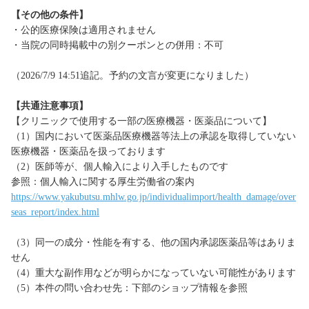
【その他の条件】
・公的医療保険は適用されません
・当院の同時掲載中の別クーポンとの併用：不可
（2026/7/9 14:51追記。予約の文言が変更になりました）
【共通注意事項】
【クリニックで使用する一部の医療機器・医薬品について】
（1）国内において医薬品医療機器等法上の承認を取得していない
医療機器・医薬品を扱っております
（2）医師等が、個人輸入により入手したものです
参照：個人輸入に関する厚生労働省の案内
https://www.yakubutsu.mhlw.go.jp/individualimport/health_damage/over
seas_report/index.html
（3）同一の成分・性能を有する、他の国内承認医薬品等はありま
せん
（4）重大な副作用などが明らかになっていない可能性があります
（5）本件の問い合わせ先：下部のショップ情報を参照