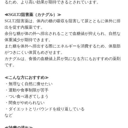
るため、より高い効果が期待できるとされています。
≪SGLT2阻害薬（カナグル）≫
SGLT2阻害薬は、体内の糖の吸収を阻害して尿とともに体外に排
出を促す内服薬です。
余分な糖が体の外へ排出されることで血糖値が抑えられ、自然な
体重減少が期待できます。
また糖を体外へ排出する際にエネルギーを消費するため、体脂肪
がつきにくい体質もめざせます。
カナグルは、食後の血糖値上昇が気になる方にもおすすめの薬剤
です。
≪こんな方におすすめ≫
・無理なく自然に痩せたい
・運動や食事制限が苦手
・つい食べ過ぎてしまう
・間食がやめられない
・ダイエットとリバウンドを繰り返している
など
≪診療の流れ≫