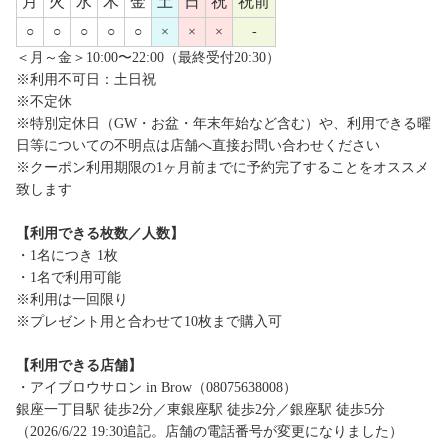
月
火
水
木
金
土
日
祝
祝前
○
○
○
○
○
×
×
×
-
＜月～金＞10:00〜22:00（最終受付20:30）
※利用不可日：土日祝
※不定休
※特別定休日（GW・お盆・年末年始など含む）や、利用できる曜
日等についての不明点は店舗へ直接お問い合わせください
※クーポン利用期限の1ヶ月前までに予約完了することをオススメ
致します
【利用できる枚数／人数】
・1名につき 1枚
・1名で利用可能
※利用は一回限り
※プレゼント用と合わせて10枚まで購入可
【利用できる店舗】
・アイブロウサロン in Brow（08075638008）
銀座一丁目駅 徒歩2分／東銀座駅 徒歩2分／銀座駅 徒歩5分
（2026/6/22 19:30追記。店舗の電話番号が変更になりました）