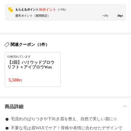
30ポイント
もらえるポイント
（+
1
%）
通常ポイント（期間限定）
+1%
30pt
関連クーポン（1件）
61枚売れています
【2回】ハリウッドブロウ
リフト＋アイブロウWax
5,500
円
商品詳細
毛流れのばらつきや下向き眉を整え、自然で美しい眉に☆
不要な毛は眉WAXでケア！骨格や表情に合わせたデザインで