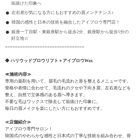
垢抜けた印象へ
左右差が気になる方にもおすすめの眉メンテナンス♪
韓国の感性と日本の技術を融合したアイブロウ専門店！
銀座一丁目駅・東銀座駅から徒歩2分、銀座駅から徒歩5分の
好立地☆
================================
◆ ハリウッドブロウリフト＋アイブロウWax
≪施術内容≫
専用の薬剤を用いて、眉毛の毛流れと形を整えるメニューです。
骨格や表情に合わせて、毛流れのクセや下向き眉、左右差などを
整え、自然で立体感のある眉へ導きます。
不要な毛はワックスで除去して垢抜けた印象に。
毎日の眉メイクを楽にしたい方にもおすすめです。
≪店舗紹介≫
アイブロウ専門サロン！
韓国式のやわらかな感性と日本式の丁寧な技術を組み合わせ、骨