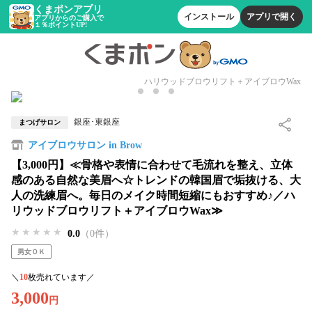
くまポンアプリ
インストール
アプリで開く
アプリからのご購入で
１％ポイントUP!
ハリウッドブロウリフト＋アイブロウWax
銀座･東銀座
まつげサロン
アイブロウサロン in Brow
【3,000円】≪骨格や表情に合わせて毛流れを整え、立体
感のある自然な美眉へ☆トレンドの韓国眉で垢抜ける、大
人の洗練眉へ。毎日のメイク時間短縮にもおすすめ♪／ハ
リウッドブロウリフト＋アイブロウWax≫
★★★★★
★★★★★
★★★★★
0.0
（0件）
男女ＯＫ
＼
10
枚売れています／
3,000
円