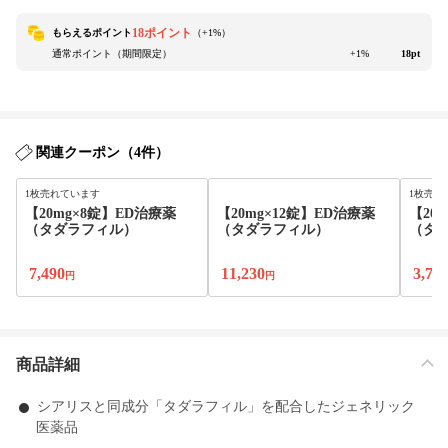
18ポイント
もらえるポイント
（+
1
%）
通常ポイント（期間限定）
+1%
18pt
関連クーポン（4件）
1枚売れています
1枚売れ
【20mg×8錠】ED治療薬
【20mg×12錠】ED治療薬
【20
（タダラフィル）
（タダラフィル）
（タ
7,490
11,230
3,74
円
円
商品詳細
シアリスと同成分「タダラフィル」を配合したジェネリック
医薬品