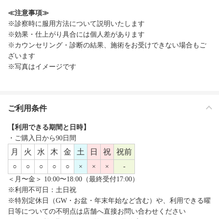
≪注意事項≫
※診察時に服用方法について説明いたします
※効果・仕上がり具合には個人差があります
※カウンセリング・診断の結果、施術をお受けできない場合もご
ざいます
※写真はイメージです
ご利用条件
【利用できる期間と日時】
・ご購入日から90日間
月
火
水
木
金
土
日
祝
祝前
○
○
○
○
○
×
×
×
-
＜月〜金＞ 10:00〜18:00（最終受付17:00）
※利用不可日：土日祝
※特別定休日（GW・お盆・年末年始など含む）や、利用できる曜
日等についての不明点は店舗へ直接お問い合わせください