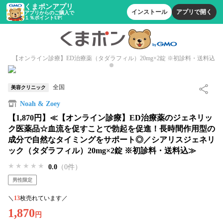
くまポンアプリ
インストール
アプリで開く
アプリからのご購入で
１％ポイントUP!
【オンライン診療】ED治療薬（タダラフィル）20mg×2錠 ※初診料・送料込
全国
美容クリニック
Noah & Zoey
【1,870円】≪【オンライン診療】ED治療薬のジェネリッ
ク医薬品☆血流を促すことで勃起を促進！長時間作用型の
成分で自然なタイミングをサポート◎／シアリスジェネリ
ック（タダラフィル）20mg×2錠 ※初診料・送料込≫
★★★★★
★★★★★
★★★★★
0.0
（0件）
男性限定
＼
13
枚売れています／
1,870
円