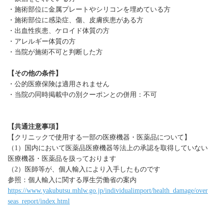
・施術部位に金属プレートやシリコンを埋めている方
・施術部位に感染症、傷、皮膚疾患がある方
・出血性疾患、ケロイド体質の方
・アレルギー体質の方
・当院が施術不可と判断した方
【その他の条件】
・公的医療保険は適用されません
・当院の同時掲載中の別クーポンとの併用：不可
【共通注意事項】
【クリニックで使用する一部の医療機器・医薬品について】
（1）国内において医薬品医療機器等法上の承認を取得していない
医療機器・医薬品を扱っております
（2）医師等が、個人輸入により入手したものです
参照：個人輸入に関する厚生労働省の案内
https://www.yakubutsu.mhlw.go.jp/individualimport/health_damage/over
seas_report/index.html