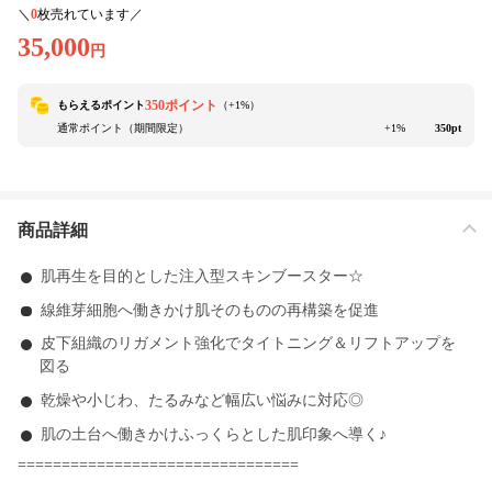
＼
0
枚売れています／
35,000
円
350ポイント
もらえるポイント
（+
1
%）
通常ポイント（期間限定）
+1%
350pt
商品詳細
肌再生を目的とした注入型スキンブースター☆
線維芽細胞へ働きかけ肌そのものの再構築を促進
皮下組織のリガメント強化でタイトニング＆リフトアップを
図る
乾燥や小じわ、たるみなど幅広い悩みに対応◎
肌の土台へ働きかけふっくらとした肌印象へ導く♪
================================