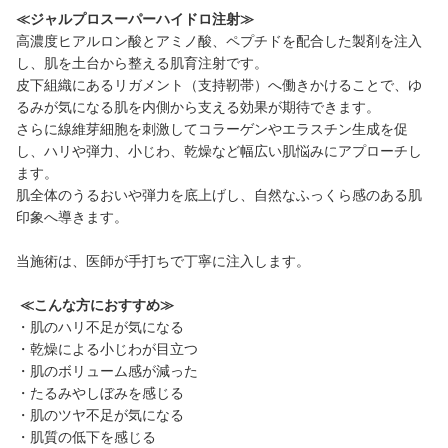
≪ジャルプロスーパーハイドロ注射≫
高濃度ヒアルロン酸とアミノ酸、ペプチドを配合した製剤を注入
し、肌を土台から整える肌育注射です。
皮下組織にあるリガメント（支持靭帯）へ働きかけることで、ゆ
るみが気になる肌を内側から支える効果が期待できます。
さらに線維芽細胞を刺激してコラーゲンやエラスチン生成を促
し、ハリや弾力、小じわ、乾燥など幅広い肌悩みにアプローチし
ます。
肌全体のうるおいや弾力を底上げし、自然なふっくら感のある肌
印象へ導きます。
当施術は、医師が手打ちで丁寧に注入します。
≪こんな方におすすめ≫
・肌のハリ不足が気になる
・乾燥による小じわが目立つ
・肌のボリューム感が減った
・たるみやしぼみを感じる
・肌のツヤ不足が気になる
・肌質の低下を感じる