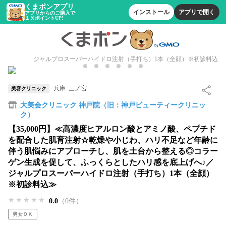
くまポンアプリ
インストール
アプリで開く
アプリからのご購入で
１％ポイントUP!
ジャルプロスーパーハイドロ注射（手打ち）1本（全顔）※初診料込
兵庫･三ノ宮
美容クリニック
大美会クリニック 神戸院（旧：神戸ビューティークリニッ
ク）
【35,000円】≪高濃度ヒアルロン酸とアミノ酸、ペプチド
を配合した肌育注射☆乾燥や小じわ、ハリ不足など年齢に
伴う肌悩みにアプローチし、肌を土台から整える◎コラー
ゲン生成を促して、ふっくらとしたハリ感を底上げへ♪／
ジャルプロスーパーハイドロ注射（手打ち）1本（全顔）
※初診料込≫
★★★★★
★★★★★
★★★★★
0.0
（0件）
男女ＯＫ