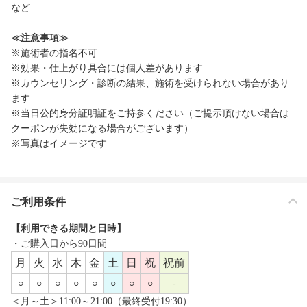
など
≪注意事項≫
※施術者の指名不可
※効果・仕上がり具合には個人差があります
※カウンセリング・診断の結果、施術を受けられない場合があり
ます
※当日公的身分証明証をご持参ください（ご提示頂けない場合は
クーポンが失効になる場合がございます）
※写真はイメージです
ご利用条件
【利用できる期間と日時】
・ご購入日から90日間
月
火
水
木
金
土
日
祝
祝前
○
○
○
○
○
○
○
○
-
＜月～土＞11:00～21:00（最終受付19:30）