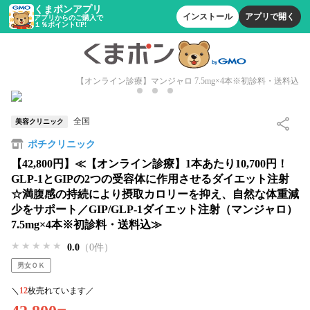
くまポンアプリ
インストール
アプリで開く
アプリからのご購入で
１％ポイントUP!
【オンライン診療】マンジャロ 7.5mg×4本※初診料・送料込
全国
美容クリニック
ポチクリニック
【42,800円】≪【オンライン診療】1本あたり10,700円！
GLP-1とGIPの2つの受容体に作用させるダイエット注射
☆満腹感の持続により摂取カロリーを抑え、自然な体重減
少をサポート／GIP/GLP-1ダイエット注射（マンジャロ）
7.5mg×4本※初診料・送料込≫
★★★★★
★★★★★
★★★★★
0.0
（0件）
男女ＯＫ
＼
12
枚売れています／