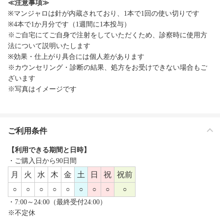
≪注意事項≫
※マンジャロは針が内蔵されており、1本で1回の使い切りです
※4本で1か月分です（1週間に1本投与）
※ご自宅にてご自身で注射をしていただくため、診察時に使用方
法について説明いたします
※効果・仕上がり具合には個人差があります
※カウンセリング・診断の結果、処方をお受けできない場合もご
ざいます
※写真はイメージです
ご利用条件
【利用できる期間と日時】
・ご購入日から90日間
月
火
水
木
金
土
日
祝
祝前
○
○
○
○
○
○
○
○
○
・7:00～24:00（最終受付24:00）
※不定休