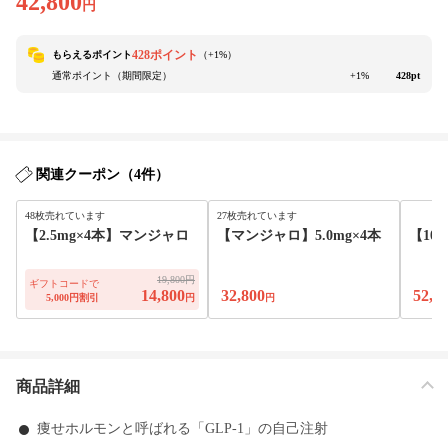
42,800
円
428ポイント
もらえるポイント
（+
1
%）
通常ポイント（期間限定）
+1%
428pt
関連クーポン（4件）
48枚売れています
27枚売れています
【2.5mg×4本】マンジャロ
【マンジャロ】5.0mg×4本
【10
19,800円
ギフトコードで
14,800
32,800
52,8
5,000円割引
円
円
商品詳細
痩せホルモンと呼ばれる「GLP-1」の自己注射