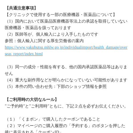
【共通注意事項】
【クリニックで使用する一部の医療機器・医薬品について】
（1）国内において医薬品医療機器等法上の承認を取得していない
医療機器・医薬品を扱っております
（2）医師等が、個人輸入により入手したものです
参照：個人輸入に関する厚生労働省の案内
https://www.yakubutsu.mhlw.go.jp/individualimport/health_damage/over
seas_report/index.html
（3）同一の成分・性能を有する、他の国内承認医薬品等はありま
せん
（4）重大な副作用などが明らかになっていない可能性があります
（5）本件の問い合わせ先：下部のショップ情報を参照
【ご利用時の大切なルール】
”ご予約時”と”ご利用時”ともに、下記２点を必ずお伝えください。
（１）「くまポン」で購入したクーポンであること
（２）マイページのご購入履歴の「予約する」のボタンを押した
後に表示される「クーポンID」