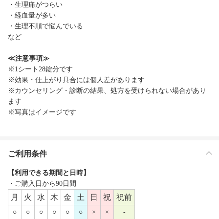
・生理痛がつらい
・経血量が多い
・生理不順で悩んでいる
など
≪注意事項≫
※1シート28錠分です
※効果・仕上がり具合には個人差があります
※カウンセリング・診断の結果、処方を受けられない場合があり
ます
※写真はイメージです
ご利用条件
【利用できる期間と日時】
・ご購入日から90日間
月
火
水
木
金
土
日
祝
祝前
○
○
○
○
○
○
×
×
-