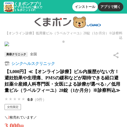
くまポンアプリ
インストール
アプリで開く
アプリからのご購入で
１％ポイントUP!
【オンライン診療】低用量ピル（ラベルフィーユ）28錠（1か月分）※診察料
込
全国
美容クリニック
シンクヘルスクリニック
【3,000円】≪【オンライン診療】ピル内服歴がない方！
避妊効果や生理痛、PMSの緩和などが期待できる経口避
妊薬☆産婦人科専門医・女医による診療が選べる♪／低用
量ピル（ラベルフィーユ）28錠（1か月分）※診察料込≫
★★★★★
★★★★★
★★★★★
0.0
（0件）
女性限定
＼
2
枚売れています／
3,000
円