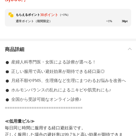
30ポイント
もらえるポイント
（+
1
%）
通常ポイント（期間限定）
+1%
30pt
商品詳細
産婦人科専門医・女医による診療が選べる！
正しい服用で高い避妊効果が期待できる経口薬◎
月経不順やPMS、生理痛など生理にまつわるお悩みを改善へ
ホルモンバランスの乱れによるニキビや肌荒れにも♪
全国から受診可能なオンライン診療♪
================================
≪低用量ピル≫
毎日同じ時間に服用する経口避妊薬です。
正しく服用した場合の避妊率は99.7％と高い効果が期待できま