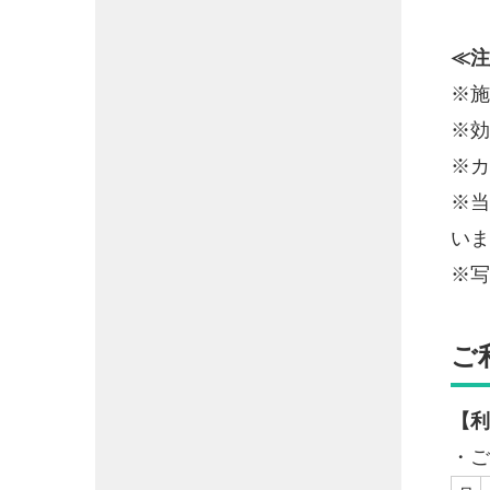
≪注
※施
※効
※カ
※当
いま
※写
ご
【利
・ご