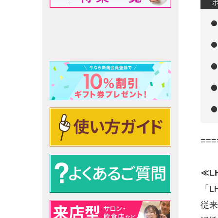
===
≪L
「L
従来