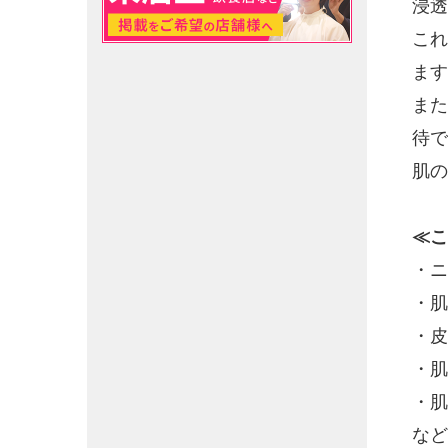
浸透
これ
ます
また
待で
肌の
≪こ
・ニ
・肌
・皮
・肌
・肌
など