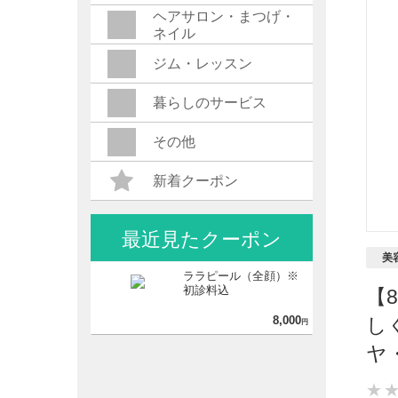
ヘアサロン・まつげ・
ネイル
ジム・レッスン
暮らしのサービス
その他
新着クーポン
最近見たクーポン
美
ララピール（全顔）※
初診料込
【
8,000
し
円
ヤ
★
★
★