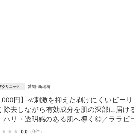
愛知･新瑞橋
容クリニック
8,000円】≪刺激を抑えた剥けにくいピー
く除去しながら有効成分を肌の深部に届け
・ハリ・透明感のある肌へ導く◎／ララピ
★★★★
★★★★
★★★★
（0件）
0.0