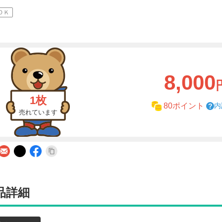
ＯＫ
8,000
1枚
内
80ポイント
売れています
品詳細