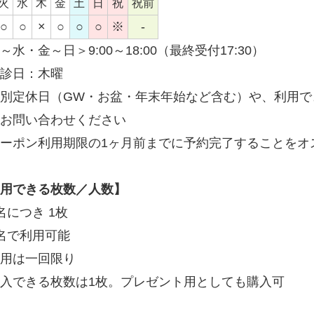
火
水
木
金
土
日
祝
祝前
○
○
×
○
○
○
※
-
～水・金～日＞9:00～18:00（最終受付17:30）
診日：木曜
別定休日（GW・お盆・年末年始など含む）や、利用で
お問い合わせください
ーポン利用期限の1ヶ月前までに予約完了することをオ
用できる枚数／人数】
名につき 1枚
名で利用可能
利用は一回限り
入できる枚数は1枚。プレゼント用としても購入可