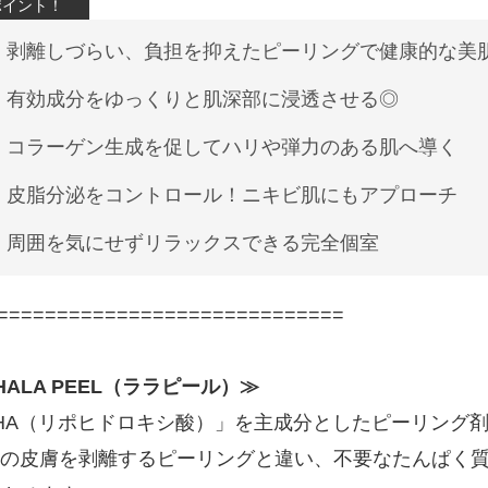
剥離しづらい、負担を抑えたピーリングで健康的な美
有効成分をゆっくりと肌深部に浸透させる◎
コラーゲン生成を促してハリや弾力のある肌へ導く
皮脂分泌をコントロール！ニキビ肌にもアプローチ
周囲を気にせずリラックスできる完全個室
=============================
HALA PEEL（ララピール）≫
HA（リポヒドロキシ酸）」を主成分としたピーリング
の皮膚を剥離するピーリングと違い、不要なたんぱく