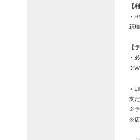
【利
・Re
新瑞
【予
・必
※W
＜L
友だ
※予
※店