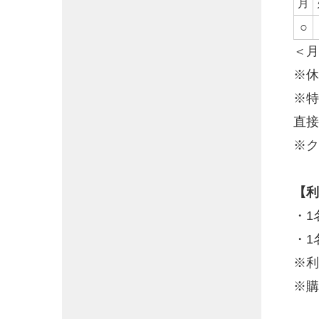
月
○
＜月
※休
※特
直接
※ク
【利
・1
・1
※
※購