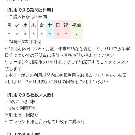
【利用できる期間と日時】
・ご購入日から90日間
月
火
水
木
金
土
日
祝
祝前
○
○
○
○
○
○
○
○
-
・24時間365日可能
※特別定休日（GW・お盆・年末年始など含む）や、利用できる曜
日等についての不明点は店舗へ直接お問い合わせください
※クーポン利用期限の1ヶ月前までに予約完了することをオススメ
致します
※本クーポンの利用期間内に初回利用をお済ませください。初回
利用より「2ヶ月以内」に残りの回数をご利用ください
【利用できる枚数／人数】
・1名につき 1枚
・1名で利用可能
※利用は一回限り
※プレゼント用と合わせて10枚まで購入可
【利用できる店舗】