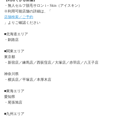
・無人セルフ脱毛サロン i－Skin（アイスキン）
※利用可能店舗の詳細は、「
店舗検索／ご予約
」よりご確認ください
■北海道エリア
・釧路店
■関東エリア
東京都
・新宿店／練馬店／西荻窪店／大塚店／赤羽店／八王子店
神奈川県
・横浜店／平塚店／本厚木店
■東海エリア
愛知県
・尾張旭店
■九州エリア