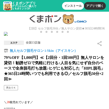
くまポンアプリ
インストール
アプリで開く
アプリからのご購入で
１％ポイントUP!
【2回】セルフ脱毛50分／無人サロン貸切★365日24時間OK
全国13店舗
エステ
無人セルフ脱毛サロン i-Skin（アイスキン）
79%OFF【1,000円】≪【2回分・1回500円】無人サロンを
貸切！勧誘ゼロで気軽に行ける♪人目を気にせず自分のペ
ースで全身脱毛打ち放題♪ヒゲにも対応した「HIPL脱毛」
★365日24時間いつでも利用できる◎／セルフ脱毛50分×2
回≫
男女ＯＫ
＼
28
枚売れています／
4,980円