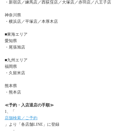
・新宿店／練馬店／西荻窪店／大塚店／赤羽店／八王子店
神奈川県
・横浜店／平塚店／本厚木店
■東海エリア
愛知県
・尾張旭店
■九州エリア
福岡県
・久留米店
熊本県
・熊本店
≪予約・入店退店の手順≫
1、「
店舗検索／ご予約
」より「各店舗LINE」に登録
↓