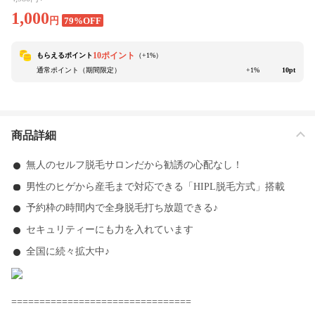
1,000
円
79%OFF
10ポイント
もらえるポイント
（+
1
%）
通常ポイント（期間限定）
+1%
10pt
商品詳細
無人のセルフ脱毛サロンだから勧誘の心配なし！
男性のヒゲから産毛まで対応できる「HIPL脱毛方式」搭載
予約枠の時間内で全身脱毛打ち放題できる♪
セキュリティーにも力を入れています
全国に続々拡大中♪
================================