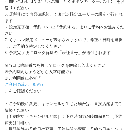
4. 問い合わせLINEに「お名前」とくまポンの「クーポンID」をお
送りください
5. 店舗側にて内容確認後、くまポン限定ユーザーの設定が行われ
ます
6. 設定完了後、予約LINEの「予約する」よりご予約へお進みくだ
さい
7. くまポン限定メニューが表示されますので、希望の日時を選択
し、ご予約を確定してください
8. 予約完了後にロック解除の「暗証番号」が送付されます
※当日は暗証番号を押してロックを解除し入店ください
※予約時間ちょうどから入室可能です
※ご利用前に必ず「
ご利用の流れ（動画）
」をご確認ください
・ご予約後に変更、キャンセルが生じた場合は、直接店舗までご
連絡ください
［予約変更・キャンセル期限］：予約時間の24時間前まで（予約
変更は1回限り）
・期限以降の予約日の変更、予約時間の変更、予約当日キャンセ