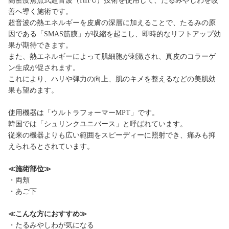
高密度焦点式超音波（HIFU）技術を使用して、たるみやしわを改
善へ導く施術です。
超音波の熱エネルギーを皮膚の深層に加えることで、たるみの原
因である「SMAS筋膜」が収縮を起こし、即時的なリフトアップ効
果が期待できます。
また、熱エネルギーによって肌細胞が刺激され、真皮のコラーゲ
ン生成が促されます。
これにより、ハリや弾力の向上、肌のキメを整えるなどの美肌効
果も望めます。
使用機器は「ウルトラフォーマーMPT」です。
韓国では「シュリンクユニバース」と呼ばれています。
従来の機器よりも広い範囲をスピーディーに照射でき、痛みも抑
えられるとされています。
≪施術部位≫
・両頬
・あご下
≪こんな方におすすめ≫
・たるみやしわが気になる