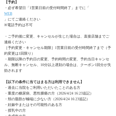
【予約】
・必ず希望日「1営業日前の受付時間終了」までに「
WEB
」にてご連絡ください
※電話予約は不可
・ご予約後に変更、キャンセルが生じた場合は、直接店舗までご
連絡ください
［予約変更・キャンセル期限］1営業日前の受付時間終了まで（予
約変更は1回限り）
・期限以降の予約日の変更、予約時間の変更、予約当日キャンセ
ル、無断キャンセル、10分以上遅刻の場合は、クーポン1回分が失
効されます
【以下の条件に当てはまる方は利用できません】
・過去に当院をご利用いただいたことのある方
・重度の糖尿病、悪性腫瘍の方（2026/4/24 16:23追記）
・頬の脂肪が極端に少ない方（2026/4/24 16:23追記）
・妊娠中またはその可能性のある方
・授乳中の方