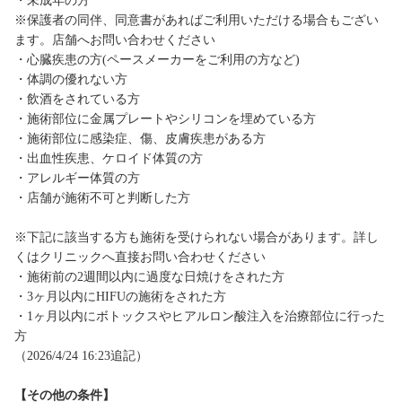
・未成年の方
※保護者の同伴、同意書があればご利用いただける場合もござい
ます。店舗へお問い合わせください
・心臓疾患の方(ペースメーカーをご利用の方など)
・体調の優れない方
・飲酒をされている方
・施術部位に金属プレートやシリコンを埋めている方
・施術部位に感染症、傷、皮膚疾患がある方
・出血性疾患、ケロイド体質の方
・アレルギー体質の方
・店舗が施術不可と判断した方
※下記に該当する方も施術を受けられない場合があります。詳し
くはクリニックへ直接お問い合わせください
・施術前の2週間以内に過度な日焼けをされた方
・3ヶ月以内にHIFUの施術をされた方
・1ヶ月以内にボトックスやヒアルロン酸注入を治療部位に行った
方
（2026/4/24 16:23追記）
【その他の条件】