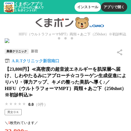
くまポンアプリ
インストール
アプリで開く
アプリからのご購入で
１％ポイントUP!
HIFU（ウルトラフォーマMPT）両頬＋あご下（250shot）※初診料込
新宿
美容クリニック
A.R.Tクリニック新宿南口
【23,800円】≪高密度の超音波エネルギーを肌深層へ届
け、しわやたるみにアプローチ☆コラーゲン生成促進によ
りハリ・弾力アップ、キメの整った美肌へ導く♪／
HIFU（ウルトラフォーマMPT）両頬＋あご下（250shot）
※初診料込≫
★★★★★
★★★★★
★★★★★
0.0
（0件）
男女ＯＫ
＼
1
枚売れています／