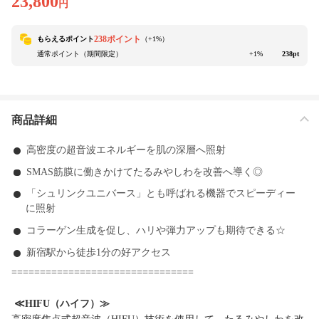
23,800
円
238ポイント
もらえるポイント
（+
1
%）
通常ポイント（期間限定）
+1%
238pt
商品詳細
高密度の超音波エネルギーを肌の深層へ照射
SMAS筋膜に働きかけてたるみやしわを改善へ導く◎
「シュリンクユニバース」とも呼ばれる機器でスピーディー
に照射
コラーゲン生成を促し、ハリや弾力アップも期待できる☆
新宿駅から徒歩1分の好アクセス
================================
≪HIFU（ハイフ）≫