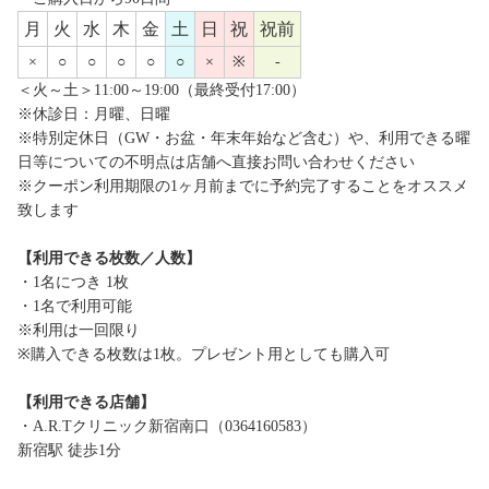
月
火
水
木
金
土
日
祝
祝前
×
○
○
○
○
○
×
※
-
＜火～土＞11:00～19:00（最終受付17:00）
※休診日：月曜、日曜
※特別定休日（GW・お盆・年末年始など含む）や、利用できる曜
日等についての不明点は店舗へ直接お問い合わせください
※クーポン利用期限の1ヶ月前までに予約完了することをオススメ
致します
【利用できる枚数／人数】
・1名につき 1枚
・1名で利用可能
※利用は一回限り
※購入できる枚数は1枚。プレゼント用としても購入可
【利用できる店舗】
・A.R.Tクリニック新宿南口（0364160583）
新宿駅 徒歩1分