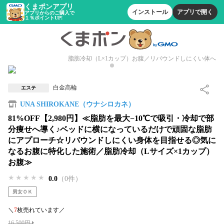
くまポンアプリ
インストール
アプリで開く
アプリからのご購入で
１％ポイントUP!
脂肪冷却（L×1カップ）お腹／リバウンドしにくい体へ
白金高輪
エステ
UNA SHIROKANE（ウナシロカネ）
81%OFF【2,980円】≪脂肪を最大−10℃で吸引・冷却で部
分痩せへ導く♪ベッドに横になっているだけで頑固な脂肪
にアプローチ☆リバウンドしにくい身体を目指せる◎気に
なるお腹に特化した施術／脂肪冷却（Lサイズ×1カップ）
お腹≫
★★★★★
★★★★★
★★★★★
0.0
（0件）
男女ＯＫ
＼
7
枚売れています／
16,500円