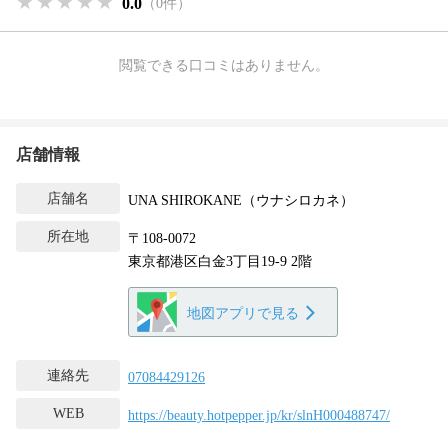
★★★★★
★★★★★
★★★★★
0.0
（0件）
閲覧できる口コミはありません。
店舗情報
店舗名
UNA SHIROKANE（ウナシロカネ）
所在地
〒108-0072
東京都港区白金3丁目19-9 2階
地図アプリで見る
連絡先
07084429126
WEB
https://beauty.hotpepper.jp/kr/slnH000488747/