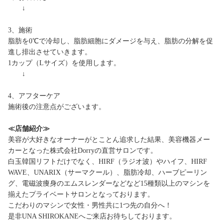
↓
3、施術
脂肪を0℃で冷却し、脂肪細胞にダメージを与え、脂肪の分解を促
進し排出させていきます。
1カップ（Lサイズ）を使用します。
↓
4、アフターケア
施術後の注意点がございます。
≪店舗紹介≫
美容が大好きなオーナーがとことん追求した結果、美容機器メー
カーとなった株式会社Dorryの直営サロンです。
白玉韓国リフトだけでなく、HIRF（ラジオ波）やハイフ、HIRF
WAVE、UNARIX（サーマクール）、脂肪冷却、ハーブピーリン
グ、電磁波痩身のエムスレンダーなどなど15種類以上のマシンを
揃えたプライベートサロンとなっております。
こだわりのマシンで女性・男性共に1つ先の自分へ！
是非UNA SHIROKANEへご来店お待ちしております。