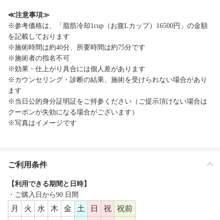
≪注意事項≫
※参考価格は、「脂肪冷却1cup（お腹Lカップ）16500円」の金額
を記載しております
※施術時間は約40分、所要時間は約75分です
※施術者の指名不可
※効果・仕上がり具合には個人差があります
※カウンセリング・診断の結果、施術を受けられない場合があり
ます
※当日公的身分証明証をご持参ください（ご提示頂けない場合は
クーポンが失効になる場合がございます）
※写真はイメージです
ご利用条件
【利用できる期間と日時】
・ご購入日から90 日間
月
火
水
木
金
土
日
祝
祝前