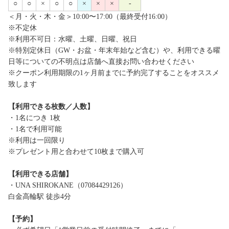
○
○
×
○
○
×
×
×
-
＜月・火・木・金＞10:00〜17:00（最終受付16:00）
※不定休
※利用不可日：水曜、土曜、日曜、祝日
※特別定休日（GW・お盆・年末年始など含む）や、利用できる曜
日等についての不明点は店舗へ直接お問い合わせください
※クーポン利用期限の1ヶ月前までに予約完了することをオススメ
致します
【利用できる枚数／人数】
・1名につき 1枚
・1名で利用可能
※利用は一回限り
※プレゼント用と合わせて10枚まで購入可
【利用できる店舗】
・UNA SHIROKANE（07084429126）
白金高輪駅 徒歩4分
【予約】