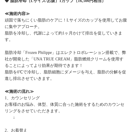
◆ 脂肪冷却（Lサイズ/お腹）1カップ（16,500円相当）
≪施術内容≫
頑固で落ちにくい脂肪のケアに！Lサイズのカップを使用してお腹
に集中アプローチ。
脂肪を冷却し、代謝によって約1ヶ月かけて排出を促していきま
す。
脂肪冷却「Frozen Philippe」はエレクトロポレーション搭載で、弊
社が開発した「UNA TRUE CREAM」脂肪燃焼クリームを使用す
ることによってより効果が期待できます！
脂肪を0℃で冷却し、脂肪細胞にダメージを与え、脂肪の分解を促
進し排出させていきます。
≪施術の流れ≫
1、カウンセリング
お客様のお悩み、体型、体質に合った施術をするためのカウンセ
リングをさせていただきます。
↓
2、お着替え