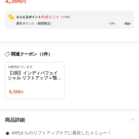
4,500
円
45ポイント
もらえるポイント
（+
1
%）
通常ポイント（期間限定）
+1%
45pt
関連クーポン（1件）
41枚売れています
【2回】インディバフェイ
シャル リフトアップ＋顎下
たるみケア
8,500
円
商品詳細
40代からのリフトアップケアに着目したメニュー！