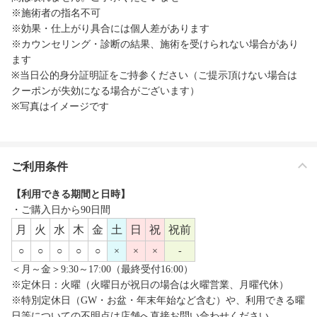
※施術者の指名不可
※効果・仕上がり具合には個人差があります
※カウンセリング・診断の結果、施術を受けられない場合があり
ます
※当日公的身分証明証をご持参ください（ご提示頂けない場合は
クーポンが失効になる場合がございます）
※写真はイメージです
ご利用条件
【利用できる期間と日時】
・ご購入日から90日間
月
火
水
木
金
土
日
祝
祝前
○
○
○
○
○
×
×
×
-
＜月～金＞9:30～17:00（最終受付16:00）
※定休日：火曜（火曜日が祝日の場合は火曜営業、月曜代休）
※特別定休日（GW・お盆・年末年始など含む）や、利用できる曜
日等についての不明点は店舗へ直接お問い合わせください