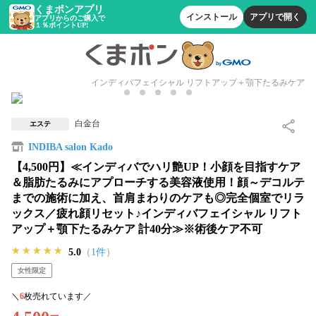
くまポンアプリ
インストール
アプリで開く
アプリからのご購入で
１％ポイントUP!
インディバフェイシャル リフトアップ＋顎下たるみケア
白金台
エステ
INDIBA salon Kado
【4,500円】≪インディバでハリ艶UP！小顔を目指すケア
＆脂肪たるみにアプローチする美容液使用！顔～デコルテ
までの施術に加え、首肩まわりのケアも◎完全個室でリラ
ックス／疲れ顔リセット♪インディバフェイシャル リフト
アップ＋顎下たるみケア 計40分≫※術後ケア不可
★★★★★
★★★★★
★★★★★
5.0
（
1件
）
女性限定
＼
6
枚売れています／