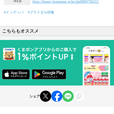
WEB
https://beauty.hotpepper.jp/kr/slnH000736211/
#インディバ
#ブライダル特集
こちらもオススメ
シェア