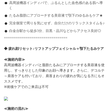
高周波機器インディバで、ぷるんとした血色感のある肌へ導
く
たるみ脂肪にアプローチする美容液で顎下のゆるみもケア★
完全個室で周りを気にせず、自分だけのリラックスタイムを♪
白金台駅から徒歩3分、目黒・品川などからアクセス良好◎
================================
◆ 疲れ顔リセット♪リフトアップフェイシャル＋顎下たるみケア
≪施術内容≫
高周波機器インディバと脂肪たるみにアプローチする美容液を使
用し、すっきりとした印象のお顔へ導きます。さらに、デコルテ
～肩首ケアも付いており、肩首まわりの疲れが気になる方にもオ
ススメです。
※術後ケアでのご来店は不可
≪施術の流れ≫