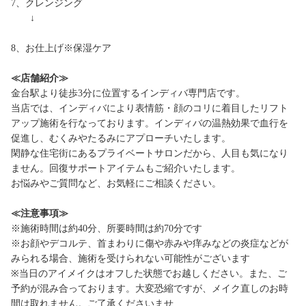
7、クレンジング
↓
8、お仕上げ※保湿ケア
≪店舗紹介≫
金台駅より徒歩3分に位置するインディバ専門店です。
当店では、インディバにより表情筋・顔のコリに着目したリフト
アップ施術を行なっております。インディバの温熱効果で血行を
促進し、むくみやたるみにアプローチいたします。
閑静な住宅街にあるプライベートサロンだから、人目も気になり
ません。回復サポートアイテムもご紹介いたします。
お悩みやご質問など、お気軽にご相談ください。
≪注意事項≫
※施術時間は約40分、所要時間は約70分です
※お顔やデコルテ、首まわりに傷や赤みや痒みなどの炎症などが
みられる場合、施術を受けられない可能性がございます
※当日のアイメイクはオフした状態でお越しください。また、ご
予約が混み合っております。大変恐縮ですが、メイク直しのお時
間は取れません。ご了承くださいませ