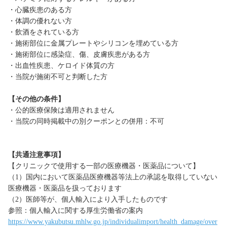
・心臓疾患のある方
・体調の優れない方
・飲酒をされている方
・施術部位に金属プレートやシリコンを埋めている方
・施術部位に感染症、傷、皮膚疾患がある方
・出血性疾患、ケロイド体質の方
・当院が施術不可と判断した方
【その他の条件】
・公的医療保険は適用されません
・当院の同時掲載中の別クーポンとの併用：不可
【共通注意事項】
【クリニックで使用する一部の医療機器・医薬品について】
（1）国内において医薬品医療機器等法上の承認を取得していない
医療機器・医薬品を扱っております
（2）医師等が、個人輸入により入手したものです
参照：個人輸入に関する厚生労働省の案内
https://www.yakubutsu.mhlw.go.jp/individualimport/health_damage/over