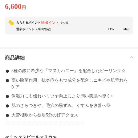
6,600
円
66ポイント
もらえるポイント
（+
1
%）
通常ポイント（期間限定）
+1%
66pt
商品詳細
3種の酸に希少な「マヌカハニー」を配合したピーリング☆
高い除菌作用、抗炎症をもつ成分を配合しニキビや肌荒れを
ケア
保湿力にも優れハリツヤ向上により潤い美肌へ導く♪
肌のざらつきや、毛穴の黒ずみ、くすみを改善へ◎
大曽根駅から徒歩5分の好アクセス
================================
≪ミックスピールマヌカ≫