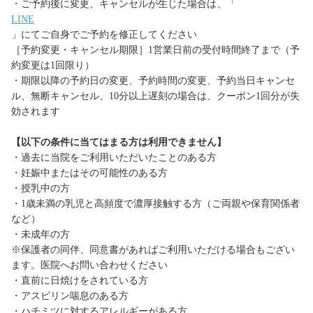
・ご予約後に変更、キャンセルが生じた場合は、「
LINE
」にてご自身でご予約を修正してください
［予約変更・キャンセル期限］1営業日前の受付時間終了まで（予
約変更は1回限り）
・期限以降の予約日の変更、予約時間の変更、予約当日キャンセ
ル、無断キャンセル、10分以上遅刻の場合は、クーポン1回分が失
効されます
【以下の条件に当てはまる方は利用できません】
・過去に当院をご利用いただいたことのある方
・妊娠中またはその可能性のある方
・授乳中の方
・1歳未満の乳児と高頻度で濃厚接触する方（ご両親や保育関係者
など）
・未成年の方
※保護者の同伴、同意書があればご利用いただける場合もござい
ます。医院へお問い合わせください
・直前に日焼けをされている方
・アスピリン喘息のある方
・ハチミツに対するアレルギーがある方