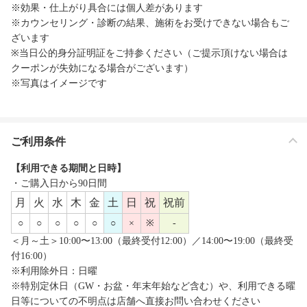
※効果・仕上がり具合には個人差があります
※カウンセリング・診断の結果、施術をお受けできない場合もご
ざいます
※当日公的身分証明証をご持参ください（ご提示頂けない場合は
クーポンが失効になる場合がございます）
※写真はイメージです
ご利用条件
【利用できる期間と日時】
・ご購入日から90日間
月
火
水
木
金
土
日
祝
祝前
○
○
○
○
○
○
×
※
-
＜月～土＞10:00〜13:00（最終受付12:00）／14:00〜19:00（最終受
付16:00）
※利用除外日：日曜
※特別定休日（GW・お盆・年末年始など含む）や、利用できる曜
日等についての不明点は店舗へ直接お問い合わせください