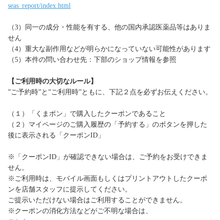
seas_report/index.html
（3）同一の成分・性能を有する、他の国内承認医薬品等はありま
せん
（4）重大な副作用などが明らかになっていない可能性があります
（5）本件の問い合わせ先：下部のショップ情報を参照
【ご利用時の大切なルール】
”ご予約時”と”ご利用時”ともに、下記２点を必ずお伝えください。
（１）「くまポン」で購入したクーポンであること
（２）マイページのご購入履歴の「予約する」のボタンを押した
後に表示される「クーポンID」
※「クーポンID」が確認できない場合は、ご予約をお受けできま
せん。
※ご利用時は、モバイル画面もしくはプリントアウトしたクーポ
ンを店舗スタッフに提示してください。
ご提示いただけない場合はご利用することができません。
※クーポンの消化方法などがご不明な場合は、