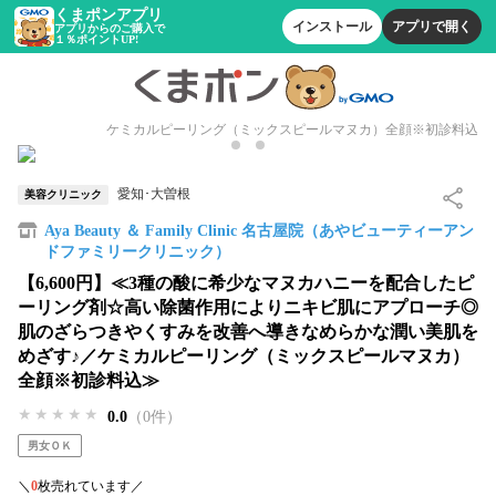
くまポンアプリ
インストール
アプリで開く
アプリからのご購入で
１％ポイントUP!
ケミカルピーリング（ミックスピールマヌカ）全顔※初診料込
愛知･大曽根
美容クリニック
Aya Beauty ＆ Family Clinic 名古屋院（あやビューティーアン
ドファミリークリニック）
【6,600円】≪3種の酸に希少なマヌカハニーを配合したピ
ーリング剤☆高い除菌作用によりニキビ肌にアプローチ◎
肌のざらつきやくすみを改善へ導きなめらかな潤い美肌を
めざす♪／ケミカルピーリング（ミックスピールマヌカ）
全顔※初診料込≫
★★★★★
★★★★★
★★★★★
0.0
（0件）
男女ＯＫ
＼
0
枚売れています／