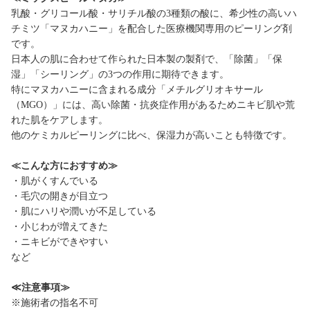
乳酸・グリコール酸・サリチル酸の3種類の酸に、希少性の高いハ
チミツ「マヌカハニー」を配合した医療機関専用のピーリング剤
です。
日本人の肌に合わせて作られた日本製の製剤で、「除菌」「保
湿」「シーリング」の3つの作用に期待できます。
特にマヌカハニーに含まれる成分「メチルグリオキサール
（MGO）」には、高い除菌・抗炎症作用があるためニキビ肌や荒
れた肌をケアします。
他のケミカルピーリングに比べ、保湿力が高いことも特徴です。
≪こんな方におすすめ≫
・肌がくすんでいる
・毛穴の開きが目立つ
・肌にハリや潤いが不足している
・小じわが増えてきた
・ニキビができやすい
など
≪注意事項≫
※施術者の指名不可