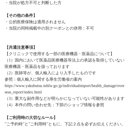
・当院が処方不可と判断した方
【その他の条件】
・公的医療保険は適用されません
・当院の同時掲載中の別クーポンとの併用：不可
【共通注意事項】
【クリニックで使用する一部の医療機器・医薬品について】
（1）国内において医薬品医療機器等法上の承認を取得していない
医療機器・医薬品を扱っております
（2）医師等が、個人輸入により入手したものです
参照：個人輸入に関する厚生労働省の案内
https://www.yakubutsu.mhlw.go.jp/individualimport/health_damage/over
seas_report/index.html
（3）重大な副作用などが明らかになっていない可能性があります
（4）本件の問い合わせ先：下部のショップ情報を参照
【ご利用時の大切なルール】
”ご予約時”と”ご利用時”ともに、下記２点を必ずお伝えください。