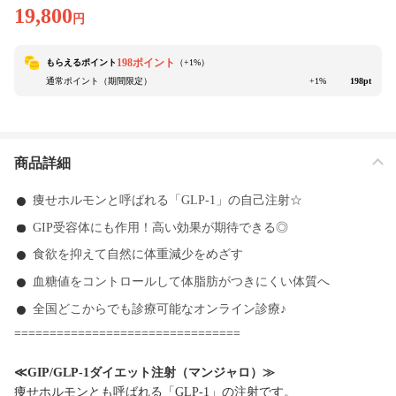
19,800
円
198ポイント
もらえるポイント
（+
1
%）
通常ポイント（期間限定）
+1%
198pt
商品詳細
痩せホルモンと呼ばれる「GLP-1」の自己注射☆
GIP受容体にも作用！高い効果が期待できる◎
食欲を抑えて自然に体重減少をめざす
血糖値をコントロールして体脂肪がつきにくい体質へ
全国どこからでも診療可能なオンライン診療♪
================================
≪GIP/GLP-1ダイエット注射（マンジャロ）≫
痩せホルモンとも呼ばれる「GLP-1」の注射です。