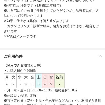
※マンジャロは針が内蔵されており、1本で1回の使い切りです
※4本で1か月分です（1週間に1本投与）
※ご自宅にてご自身で注射をしていただくため、診察時に使用方
法について説明いたします
※効果・仕上がり具合には個人差があります
※カウンセリング・診断の結果、処方をお受けできない場合もご
ざいます
※写真はイメージです
ご利用条件
【利用できる期間と日時】
・ご購入日から90日間
月
火
水
木
金
土
日
祝
祝前
○
×
○
×
○
○
○
※
-
＜月・水・金～日＞12:00～18:30（最終受付18:00）
※休診日：火曜、木曜
※特別定休日（GW・お盆・年末年始など含む）や、利用できる曜