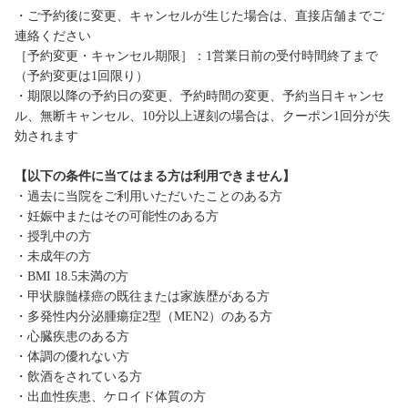
・ご予約後に変更、キャンセルが生じた場合は、直接店舗までご
連絡ください
［予約変更・キャンセル期限］：1営業日前の受付時間終了まで
（予約変更は1回限り）
・期限以降の予約日の変更、予約時間の変更、予約当日キャンセ
ル、無断キャンセル、10分以上遅刻の場合は、クーポン1回分が失
効されます
【以下の条件に当てはまる方は利用できません】
・過去に当院をご利用いただいたことのある方
・妊娠中またはその可能性のある方
・授乳中の方
・未成年の方
・BMI 18.5未満の方
・甲状腺髄様癌の既往または家族歴がある方
・多発性内分泌腫瘍症2型（MEN2）のある方
・心臓疾患のある方
・体調の優れない方
・飲酒をされている方
・出血性疾患、ケロイド体質の方