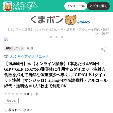
くまポンアプリ
インストール
アプリで開く
アプリからのご購入で
１％ポイントUP!
【オンライン診療】マンジャロ 2.5mg×4本※診察料・アルコール綿代・送料
込／2枚可
全国
美容クリニック
ふくろうアイクリニック
【19,800円】≪【オンライン診療】1本あたり4,950円！
GIPとGLP-1の2つの受容体に作用するダイエット注射☆
食欲を抑えて自然な体重減少へ導く♪／GIP/GLP-1ダイエ
ット注射（マンジャロ）2.5mg×4本※診察料・アルコール
綿代・送料込≫1人2枚まで利用OK
★★★★★
★★★★★
★★★★★
0.0
（0件）
男女ＯＫ
＼
3
枚売れています／