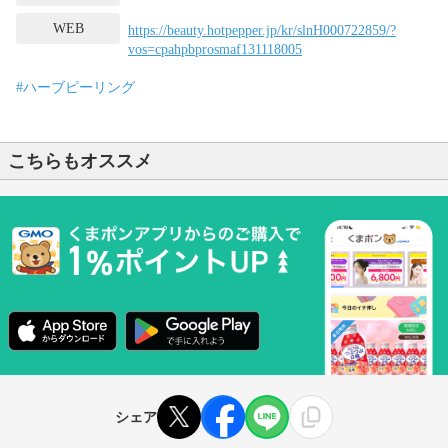
WEB
https://beauty.hotpepper.jp/kr/slnH000722859/?
vos=cpahpbprosmaf131118005
#ハーブピーリング
こちらもオススメ
シェア