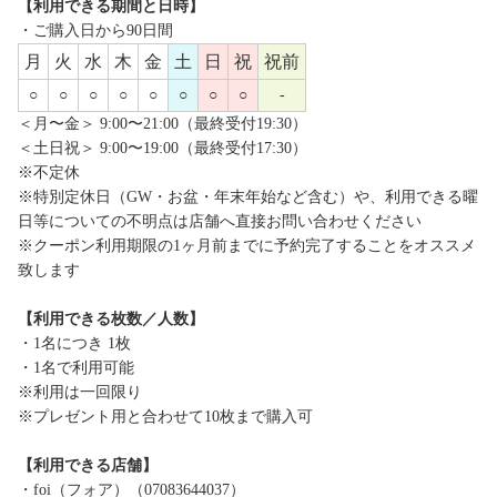
【利用できる期間と日時】
・ご購入日から90日間
月
火
水
木
金
土
日
祝
祝前
○
○
○
○
○
○
○
○
-
＜月〜金＞ 9:00〜21:00（最終受付19:30）
＜土日祝＞ 9:00〜19:00（最終受付17:30）
※不定休
※特別定休日（GW・お盆・年末年始など含む）や、利用できる曜
日等についての不明点は店舗へ直接お問い合わせください
※クーポン利用期限の1ヶ月前までに予約完了することをオススメ
致します
【利用できる枚数／人数】
・1名につき 1枚
・1名で利用可能
※利用は一回限り
※プレゼント用と合わせて10枚まで購入可
【利用できる店舗】
・foi（フォア）（07083644037）