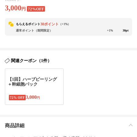
3,000
円
72%OFF
30ポイント
もらえるポイント
（+
1
%）
通常ポイント（期間限定）
+1%
30pt
関連クーポン（1件）
【1回】ハーブピーリング
＋幹細胞パック
3,000
72% OFF
円
商品詳細