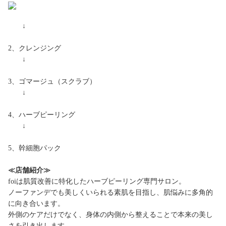
↓
2、クレンジング
↓
3、ゴマージュ（スクラブ）
↓
4、ハーブピーリング
↓
5、幹細胞パック
≪店舗紹介≫
foiは肌質改善に特化したハーブピーリング専門サロン。
ノーファンデでも美しくいられる素肌を目指し、肌悩みに多角的
に向き合います。
外側のケアだけでなく、身体の内側から整えることで本来の美し
さを引き出します。