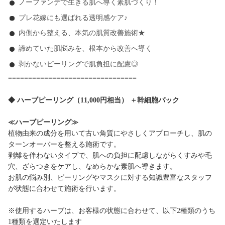
ノーファンデで生きる肌へ導く素肌づくり！
プレ花嫁にも選ばれる透明感ケア♪
内側から整える、本気の肌質改善施術★
諦めていた肌悩みを、根本から改善へ導く
剥かないピーリングで肌負担に配慮◎
================================
◆ ハーブピーリング（11,000円相当） ＋幹細胞パック
≪ハーブピーリング≫
植物由来の成分を用いて古い角質にやさしくアプローチし、肌の
ターンオーバーを整える施術です。
剥離を伴わないタイプで、肌への負担に配慮しながらくすみや毛
穴、ざらつきをケアし、なめらかな素肌へ導きます。
お肌の悩み別、ピーリングやマスクに対する知識豊富なスタッフ
が状態に合わせて施術を行います。
※使用するハーブは、お客様の状態に合わせて、以下2種類のうち
1種類を選定いたします