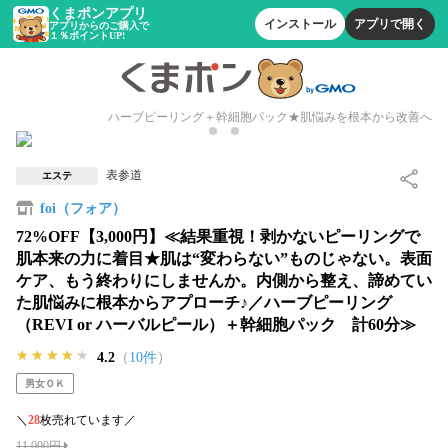
くまポンアプリ
インストール
アプリで開く
アプリからのご購入で
１％ポイントUP!
ハーブピーリング＋幹細胞パック★肌悩みを根本から改善へ
表参道
エステ
foi（フォア）
72%OFF【3,000円】≪結果重視！剥かないピーリングで
肌本来の力に着目★肌は“変わらない”ものじゃない。表面
ケア、もう終わりにしませんか。内側から整え、諦めてい
た肌悩みに根本からアプローチ♪／ハーブピーリング
（REVI or ハーバルピール）＋幹細胞パック 計60分≫
★★★★★
★★★★★
★★★★★
4.2
（
10件
）
男女ＯＫ
＼
28
枚売れています／
11,000円