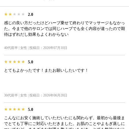
★★★★★
★★★★★
★★★★★
2.0
感じの良い方だったけどハーブ乗せて終わりでマッサージもなかっ
た。今まで他のサロンでは同じハーブでも全く内容が違ったので期
待はずれだし効果もよくわからない
40代前半 | 女性 | 投稿日：2026年07月10日
★★★★★
★★★★★
★★★★★
5.0
とてもよかったです！またお願いしたいです！
30代前半 | 女性 | 投稿日：2026年06月28日
★★★★★
★★★★★
★★★★★
5.0
こんなにお安く施術していただいたにも関わらず、最初から最後ま
でとても丁寧にご対応いただきました。お肌のことやよもぎ蒸しに