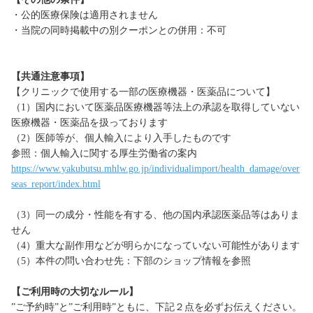
・公的医療保険は適用されません
・当院の同時掲載中の別クーポンとの併用：不可
【共通注意事項】
【クリニックで使用する一部の医療機器・医薬品について】
（1）国内において医薬品医療機器等法上の承認を取得していない
医療機器・医薬品を扱っております
（2）医師等が、個人輸入により入手したものです
参照：個人輸入に関する厚生労働省の案内
https://www.yakubutsu.mhlw.go.jp/individualimport/health_damage/over
seas_report/index.html
（3）同一の成分・性能を有する、他の国内承認医薬品等はありま
せん
（4）重大な副作用などが明らかになっていない可能性があります
（5）本件の問い合わせ先：下部のショップ情報を参照
【ご利用時の大切なルール】
”ご予約時”と”ご利用時”ともに、下記２点を必ずお伝えください。