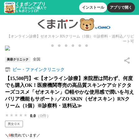
くまポンアプリ
インストール
アプリで開く
アプリからのご購入で
１％ポイントUP!
【オンライン診療】ゼオスキン RNクリーム（1個）※診察料・送料込／リピ
ート可
全国
美容クリニック
ビー・ファインクリニック
【15,500円】≪【オンライン診療】来院歴は問わず、何度
でも購入OK！医療機関専売の高品質スキンケア☆ドクタ
ーズコスメ「ゼオスキン」◎軽やかな使用感で潤いを与え
バリア機能もサポート♪／ZO SKIN（ゼオスキン）RNク
リーム（1個）※診察料・送料込≫
★★★★★
★★★★★
★★★★★
0.0
（0件）
男女ＯＫ
＼
0
枚売れています／