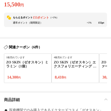
15,500
円
155ポイント
もらえるポイント
（+
1
%）
通常ポイント（期間限定）
+1%
155pt
関連クーポン（6件）
1枚売れています
4枚売れています
ZO SKIN（ゼオスキン）ミ
ZO SKIN（ゼオスキン）エ
ZO 
ラミン（1個）
クスフォリエーティング ポ
ァー
リッシュ
14,300
8,410
30,4
円
円
商品詳細
医療機関でのみ購入できるドクターズコスメ「ゼオスキン」