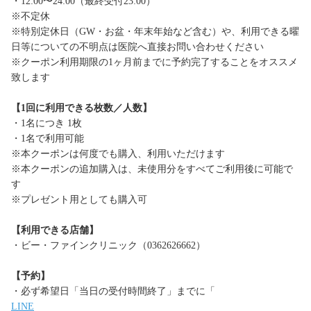
・12:00〜24:00（最終受付23:00）
※不定休
※特別定休日（GW・お盆・年末年始など含む）や、利用できる曜
日等についての不明点は医院へ直接お問い合わせください
※クーポン利用期限の1ヶ月前までに予約完了することをオススメ
致します
【1回に利用できる枚数／人数】
・1名につき 1枚
・1名で利用可能
※本クーポンは何度でも購入、利用いただけます
※本クーポンの追加購入は、未使用分をすべてご利用後に可能で
す
※プレゼント用としても購入可
【利用できる店舗】
・ビー・ファインクリニック（0362626662）
【予約】
・必ず希望日「当日の受付時間終了」までに「
LINE