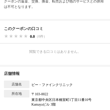
クーポンの返金、交換、換金、転売および他のサービスとの併用
は不可となります。
このクーポンの口コミ
★★★★★
★★★★★
★★★★★
0.0
（0件）
閲覧できる口コミはありません。
店舗情報
店舗名
ビー・ファインクリニック
所在地
〒103-0022
東京都中央区日本橋室町1丁目11番10号
Kamayaビル 3階