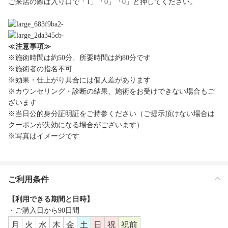
ご来店の際は入り口で「1」「0」「0」と押してください。
≪注意事項≫
※施術時間は約50分、所要時間は約80分です
※施術者の指名不可
※効果・仕上がり具合には個人差があります
※カウンセリング・診断の結果、施術をお受けできない場合もご
ざいます
※当日公的身分証明証をご持参ください（ご提示頂けない場合は
クーポンが失効になる場合がございます）
※写真はイメージです
ご利用条件
【利用できる期間と日時】
・ご購入日から90日間
月
火
水
木
金
土
日
祝
祝前