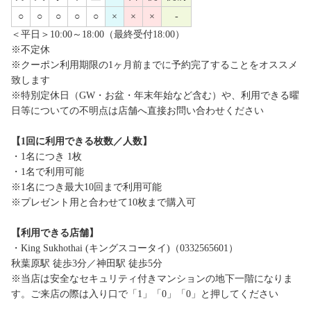
○
○
○
○
○
×
×
×
-
＜平日＞10:00～18:00（最終受付18:00）
※不定休
※クーポン利用期限の1ヶ月前までに予約完了することをオススメ
致します
※特別定休日（GW・お盆・年末年始など含む）や、利用できる曜
日等についての不明点は店舗へ直接お問い合わせください
【1回に利用できる枚数／人数】
・1名につき 1枚
・1名で利用可能
※1名につき最大10回まで利用可能
※プレゼント用と合わせて10枚まで購入可
【利用できる店舗】
・King Sukhothai (キングスコータイ)（0332565601）
秋葉原駅 徒歩3分／神田駅 徒歩5分
※当店は安全なセキュリティ付きマンションの地下一階になりま
す。ご来店の際は入り口で「1」「0」「0」と押してください