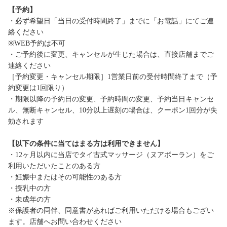
【予約】
・必ず希望日「当日の受付時間終了」までに「お電話」にてご連
絡ください
※WEB予約は不可
・ご予約後に変更、キャンセルが生じた場合は、直接店舗までご
連絡ください
［予約変更・キャンセル期限］1営業日前の受付時間終了まで（予
約変更は1回限り）
・期限以降の予約日の変更、予約時間の変更、予約当日キャンセ
ル、無断キャンセル、10分以上遅刻の場合は、クーポン1回分が失
効されます
【以下の条件に当てはまる方は利用できません】
・12ヶ月以内に当店でタイ古式マッサージ（ヌアボーラン）をご
利用いただいたことのある方
・妊娠中またはその可能性のある方
・授乳中の方
・未成年の方
※保護者の同伴、同意書があればご利用いただける場合もござい
ます。店舗へお問い合わせください