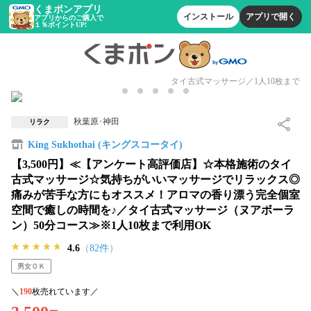
くまポンアプリ
インストール
アプリで開く
アプリからのご購入で
１％ポイントUP!
タイ古式マッサージ／1人10枚まで
秋葉原･神田
リラク
King Sukhothai (キングスコータイ)
【3,500円】≪【アンケート高評価店】☆本格施術のタイ
古式マッサージ☆気持ちがいいマッサージでリラックス◎
痛みが苦手な方にもオススメ！アロマの香り漂う完全個室
空間で癒しの時間を♪／タイ古式マッサージ（ヌアボーラ
ン）50分コース≫※1人10枚まで利用OK
★★★★★
★★★★★
★★★★★
4.6
（
82件
）
男女ＯＫ
＼
190
枚売れています／