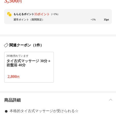
3,500
円
35ポイント
もらえるポイント
（+
1
%）
通常ポイント（期間限定）
+1%
35pt
関連クーポン（1件）
293枚売れています
タイ古式マッサージ 30分＋
岩盤浴 40分
2,800
円
商品詳細
本格的タイ古式マッサージが受けられる☆