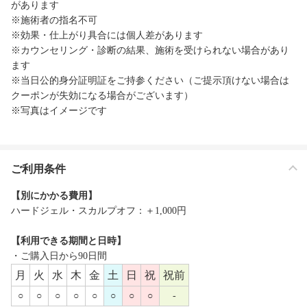
があります
※施術者の指名不可
※効果・仕上がり具合には個人差があります
※カウンセリング・診断の結果、施術を受けられない場合があり
ます
※当日公的身分証明証をご持参ください（ご提示頂けない場合は
クーポンが失効になる場合がございます）
※写真はイメージです
ご利用条件
【別にかかる費用】
ハードジェル・スカルプオフ：＋1,000円
【利用できる期間と日時】
・ご購入日から90日間
月
火
水
木
金
土
日
祝
祝前
○
○
○
○
○
○
○
○
-