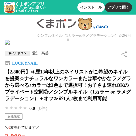
くまポンアプリ
インストール
アプリで開く
アプリからのご購入で
１％ポイントUP!
シンプルネイル（1カラーorラメグラデーション）☆2枚可
愛知･高岳
ネイルサロン
LUCKYNAIL
【2,800円】≪歴13年以上のネイリストがご希望のネイル
を提案☆ナチュラルなワンカラーまたは華やかなラメグラ
から選べる♪カラーは3色まで選択可！お子さま連れOKの
プライベート空間◎／シンプルネイル（1カラー or ラメグ
ラデーション）＋オフ≫※1人2枚まで利用可能
★★★★★
★★★★★
★★★★★
0.0
（0件）
女性限定
＼
0
枚売れています／