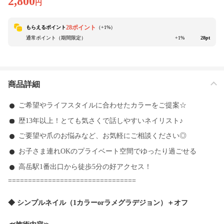
2,800
円
28ポイント
もらえるポイント
（+
1
%）
通常ポイント（期間限定）
+1%
28pt
商品詳細
ご希望やライフスタイルに合わせたカラーをご提案☆
歴13年以上！とても気さくで話しやすいネイリスト♪
ご要望や爪のお悩みなど、お気軽にご相談ください◎
お子さま連れOKのプライベート空間でゆったり過ごせる
高岳駅1番出口から徒歩5分の好アクセス！
================================
◆ シンプルネイル（1カラーorラメグラデジョン）＋オフ