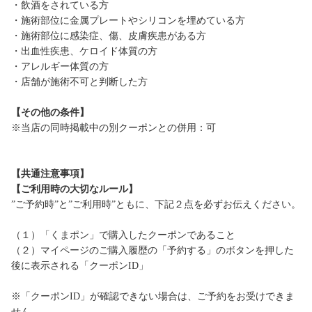
・飲酒をされている方
・施術部位に金属プレートやシリコンを埋めている方
・施術部位に感染症、傷、皮膚疾患がある方
・出血性疾患、ケロイド体質の方
・アレルギー体質の方
・店舗が施術不可と判断した方
【その他の条件】
※当店の同時掲載中の別クーポンとの併用：可
【共通注意事項】
【ご利用時の大切なルール】
”ご予約時”と”ご利用時”ともに、下記２点を必ずお伝えください。
（１）「くまポン」で購入したクーポンであること
（２）マイページのご購入履歴の「予約する」のボタンを押した
後に表示される「クーポンID」
※「クーポンID」が確認できない場合は、ご予約をお受けできま
せん。