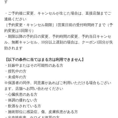
す
・ご予約後に変更、キャンセルが生じた場合は、直接店舗までご
連絡ください
［予約変更・キャンセル期限］1営業日前の受付時間終了まで（予
約変更は1回限り）
・期限以降の予約日の変更、予約時間の変更、予約当日キャンセ
ル、無断キャンセル、10分以上遅刻の場合は、クーポン1回分が失
効されます
【以下の条件に当てはまる方は利用できません】
・妊娠中またはその可能性のある方
・授乳中の方
・未成年の方
※保護者の同伴、同意書があればご利用いただける場合もござい
ます。店舗へお問い合わせください
・心臓疾患のある方
・体調の優れない方
・飲酒をされている方
・施術部位に感染症、傷、皮膚疾患がある方
・出血性疾患、ケロイド体質の方