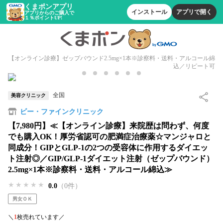
くまポンアプリ
インストール
アプリで開く
アプリからのご購入で
１％ポイントUP!
【オンライン診療】ゼップバウンド2.5mg×1本※診察料・送料・アルコール綿
込／リピート可
全国
美容クリニック
ビー・ファインクリニック
【7,980円】≪【オンライン診療】来院歴は問わず、何度
でも購入OK！厚労省認可の肥満症治療薬☆マンジャロと
同成分！GIPとGLP-1の2つの受容体に作用するダイエッ
ト注射◎／GIP/GLP-1ダイエット注射（ゼップバウンド）
2.5mg×1本※診察料・送料・アルコール綿込≫
★★★★★
★★★★★
★★★★★
0.0
（0件）
男女ＯＫ
＼
1
枚売れています／