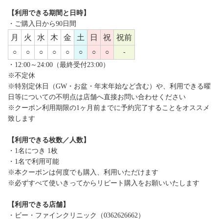
【利用できる期間と日時】
・ご購入日から90日間
月
火
水
木
金
土
日
祝
祝前
○
○
○
○
○
○
○
○
-
・12:00～24:00（最終受付23:00）
※不定休
※特別定休日（GW・お盆・年末年始など含む）や、利用できる曜
日等についての不明点は店舗へ直接お問い合わせください
※クーポン利用期限の1ヶ月前までに予約完了することをオススメ
致します
【利用できる枚数／人数】
・1名につき 1枚
・1名で利用可能
※本クーポンは何度でも購入、利用いただけます
※必ずすべて使いきってからリピート購入をお願いいたします
【利用できる店舗】
・ビー・ファインクリニック（0362626662）