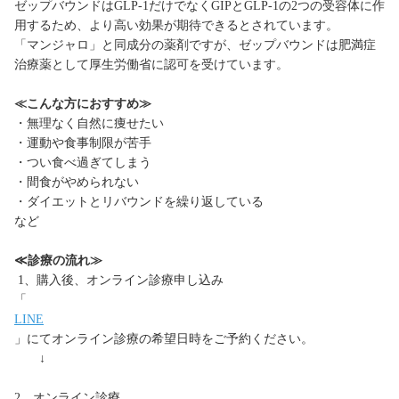
ゼップバウンドはGLP-1だけでなくGIPとGLP-1の2つの受容体に作
用するため、より高い効果が期待できるとされています。
「マンジャロ」と同成分の薬剤ですが、ゼップバウンドは肥満症
治療薬として厚生労働省に認可を受けています。
≪こんな方におすすめ≫
・無理なく自然に痩せたい
・運動や食事制限が苦手
・つい食べ過ぎてしまう
・間食がやめられない
・ダイエットとリバウンドを繰り返している
など
≪診療の流れ≫
1、購入後、オンライン診療申し込み
「
LINE
」にてオンライン診療の希望日時をご予約ください。
↓
2、オンライン診療