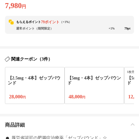
7,980
円
79ポイント
もらえるポイント
（+
1
%）
通常ポイント（期間限定）
+1%
79pt
関連クーポン（3件）
1枚売れ
【2.5mg・4本】ゼップバウ
【5mg・4本】ゼップバウン
【5m
ンド
ド
ド
28,000
48,000
12,0
円
円
商品詳細
厚労省認可の肥満症治療薬「ゼップバウンド」☆