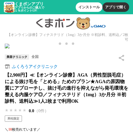
くまポンアプリ
インストール
アプリで開く
アプリからのご購入で
１％ポイントUP!
【オンライン診療】フィナステリド（1mg）3か月分 ※初診料、送料込／2枚
可
全国
美容クリニック
ふくろうアイクリニック
【2,900円】≪【オンライン診療】AGA（男性型脱毛症）
による抜け毛を「とめる」ためのプラン★AGAの原因物
質にアプローチし、抜け毛の進行を抑えながら発毛環境を
整える内服ケア◎／フィナステリド（1mg）3か月分 ※初
診料、送料込≫1人2枚まで利用OK
★★★★★
★★★★★
★★★★★
0.0
（0件）
男性限定
＼
10
枚売れています／