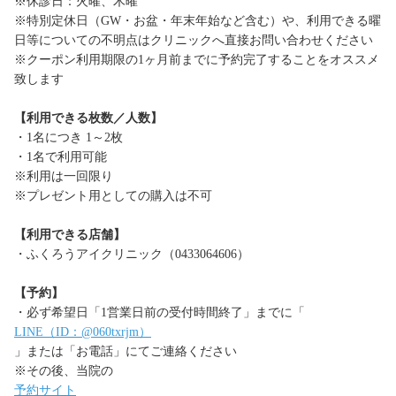
※休診日：火曜、木曜
※特別定休日（GW・お盆・年末年始など含む）や、利用できる曜
日等についての不明点はクリニックへ直接お問い合わせください
※クーポン利用期限の1ヶ月前までに予約完了することをオススメ
致します
【利用できる枚数／人数】
・1名につき 1～2枚
・1名で利用可能
※利用は一回限り
※プレゼント用としての購入は不可
【利用できる店舗】
・ふくろうアイクリニック（0433064606）
【予約】
・必ず希望日「1営業日前の受付時間終了」までに「
LINE（ID：@060txrjm）
」または「お電話」にてご連絡ください
※その後、当院の
予約サイト