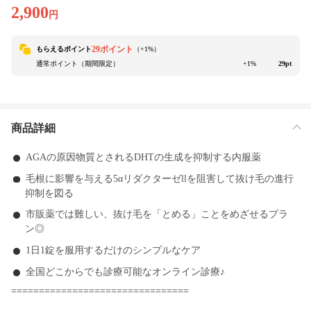
2,900
円
29ポイント
もらえるポイント
（+
1
%）
通常ポイント（期間限定）
+1%
29pt
商品詳細
AGAの原因物質とされるDHTの生成を抑制する内服薬
毛根に影響を与える5αリダクターゼllを阻害して抜け毛の進行
抑制を図る
市販薬では難しい、抜け毛を「とめる」ことをめざせるプラ
ン◎
1日1錠を服用するだけのシンプルなケア
全国どこからでも診療可能なオンライン診療♪
================================