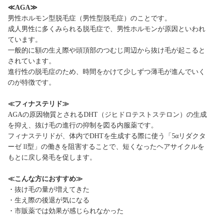
≪AGA≫
男性ホルモン型脱毛症（男性型脱毛症）のことです。
成人男性に多くみられる脱毛症で、男性ホルモンが原因といわれ
ています。
一般的に額の生え際や頭頂部のつむじ周辺から抜け毛が起こると
されています。
進行性の脱毛症のため、時間をかけて少しずつ薄毛が進んでいく
のが特徴です。
≪フィナステリド≫
AGAの原因物質とされるDHT（ジヒドロテストステロン）の生成
を抑え、抜け毛の進行の抑制を図る内服薬です。
フィナステリドが、体内でDHTを生成する際に使う「5αリダクタ
ーゼ ll型」の働きを阻害することで、短くなったヘアサイクルを
もとに戻し発毛を促します。
≪こんな方におすすめ≫
・抜け毛の量が増えてきた
・生え際の後退が気になる
・市販薬では効果が感じられなかった