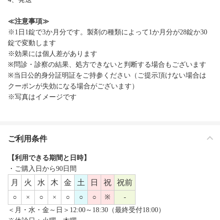
≪注意事項≫
※1日1錠で3か月分です。製剤の種類によって1か月分が28錠か30
錠で変動します
※効果には個人差があります
※問診・診察の結果、処方できないと判断する場合もございます
※当日公的身分証明証をご持参ください（ご提示頂けない場合は
クーポンが失効になる場合がございます）
※写真はイメージです
ご利用条件
【利用できる期間と日時】
・ご購入日から90日間
月
火
水
木
金
土
日
祝
祝前
○
×
○
×
○
○
○
※
-
＜月・水・金～日＞12:00～18:30（最終受付18:00）