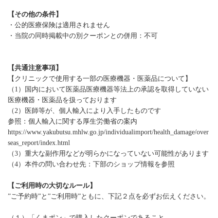
【その他の条件】
・公的医療保険は適用されません
・当院の同時掲載中の別クーポンとの併用：不可
【共通注意事項】
【クリニックで使用する一部の医療機器・医薬品について】
（1）国内において医薬品医療機器等法上の承認を取得していない
医療機器・医薬品を扱っております
（2）医師等が、個人輸入により入手したものです
参照：個人輸入に関する厚生労働省の案内
https://www.yakubutsu.mhlw.go.jp/individualimport/health_damage/over
seas_report/index.html
（3）重大な副作用などが明らかになっていない可能性があります
（4）本件の問い合わせ先：下部のショップ情報を参照
【ご利用時の大切なルール】
”ご予約時”と”ご利用時”ともに、下記２点を必ずお伝えください。
（１）「くまポン」で購入したクーポンであること