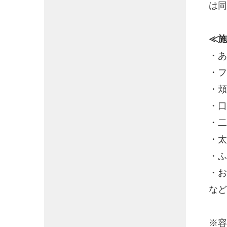
は同
≪施
・あ
・フ
・頬
・口
・二
・太
・ふ
・
など
※容