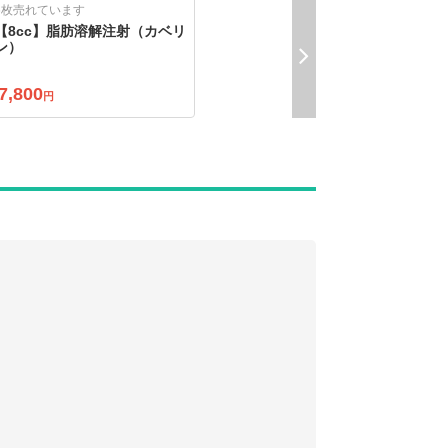
6枚売れています
【8cc】脂肪溶解注射（カベリ
ン）
7,800
円