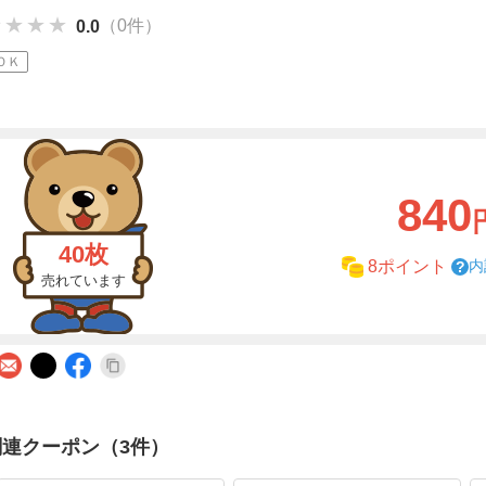
★★★★
★★★★
★★★★
（0件）
0.0
ＯＫ
840
40枚
内
8ポイント
売れています
関連クーポン（3件）