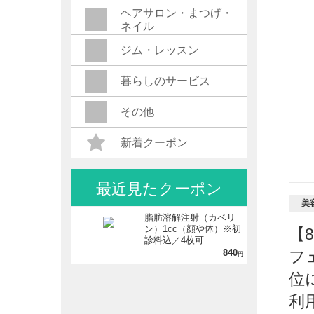
ヘアサロン・まつげ・
ネイル
ジム・レッスン
暮らしのサービス
その他
新着クーポン
最近見たクーポン
美
脂肪溶解注射（カベリ
ン）1cc（顔や体）※初
【
診料込／4枚可
840
フ
円
位
利