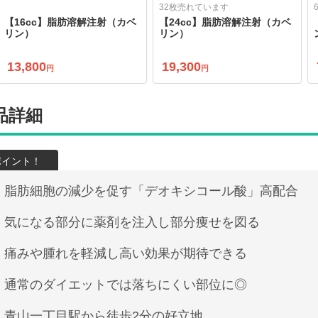
32枚売れています
【16cc】脂肪溶解注射（カベ
【24cc】脂肪溶解注射（カベ
リン）
リン）
13,800
19,300
円
円
品詳細
脂肪細胞の減少を促す「デオキシコール酸」高配合
気になる部分に薬剤を注入し部分痩せを図る
痛みや腫れを軽減し高い効果が期待できる
通常のダイエットでは落ちにくい部位に◎
青山一丁目駅から徒歩2分の好立地