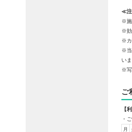
≪注
※施
※効
※カ
※当
いま
※写
ご
【利
・ご
月