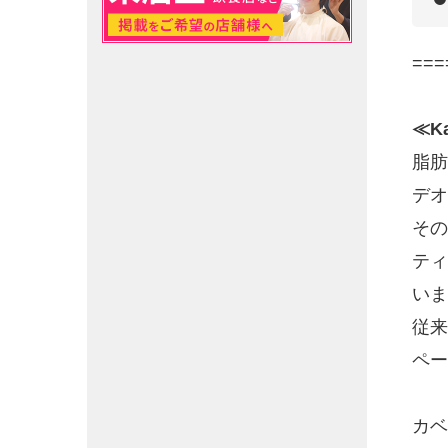
===
≪K
脂肪
デオ
その
ティ
いま
従来
ペー
カベ