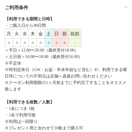
ご利用条件
【利用できる期間と日時】
・ご購入日から90日間
月
火
水
木
金
土
日
祝
祝前
○
○
○
○
○
○
○
○
-
＜平日＞12:00〜20:00（最終受付18:00）
＜土日祝＞10:00〜18:00（最終受付16:00）
※不定休
※特別定休日（GW・お盆・年末年始など含む）や、利用できる曜
日等についての不明点は店舗へ直接お問い合わせください
※クーポン利用期限の1ヶ月前までに予約完了することをオススメ
致します
【利用できる枚数／人数】
・1名につき 1枚
・1名で利用可能
※利用は一回限り
※プレゼント用と合わせて10枚まで購入可