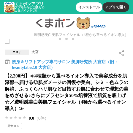
くまポンアプリ
インストール
アプリで開く
アプリからのご購入で
１％ポイントUP!
透明感美白美肌フェイシャル（4種から選べるイオン導入）
大宮
エステ
痩身＆リフトアップ専門サロン 美脚研究所 大宮店（旧：
beautylabo2.0 大宮店）
【2,200円】≪4種類から選べるイオン導入で美容成分を肌
深部へ届ける◎肌ダメージの回復や美白、シミ・色ムラの
解消、ふっくらハリ肌など目指すお肌に合わせて理想の美
をめざせる♪さらにプラセンタ50%培養液で肌質を底上げ
☆／透明感美白美肌フェイシャル（4種から選べるイオン
導入）≫
★★★★★
★★★★★
★★★★★
0.0
（0件）
男女ＯＫ