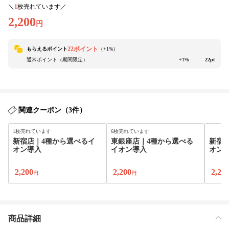
＼
1
枚売れています／
2,200
円
22ポイント
もらえるポイント
（+
1
%）
通常ポイント（期間限定）
+1%
22pt
関連クーポン（3件）
1枚売れています
6枚売れています
新宿店｜4種から選べるイ
東銀座店｜4種から選べる
新宿
オン導入
イオン導入
オン
2,200
2,200
2,20
円
円
商品詳細