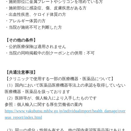
・施術部位に金属プレートやシリコンを埋めている方
・施術部位に感染症、傷、皮膚疾患がある方
・出血性疾患、ケロイド体質の方
・アレルギー体質の方
・当院が施術不可と判断した方
【その他の条件】
・公的医療保険は適用されません
・当院の同時掲載中の別クーポンとの併用：不可
【共通注意事項】
【クリニックで使用する一部の医療機器・医薬品について】
（1）国内において医薬品医療機器等法上の承認を取得していない
医療機器・医薬品を扱っております
（2）医師等が、個人輸入により入手したものです
参照：個人輸入に関する厚生労働省の案内
https://www.yakubutsu.mhlw.go.jp/individualimport/health_damage/over
seas_report/index.html
（3）同一の成分・性能を有する、他の国内承認医薬品等はありま