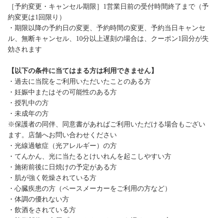
［予約変更・キャンセル期限］1営業日前の受付時間終了まで（予
約変更は1回限り）
・期限以降の予約日の変更、予約時間の変更、予約当日キャンセ
ル、無断キャンセル、10分以上遅刻の場合は、クーポン1回分が失
効されます
【以下の条件に当てはまる方は利用できません】
・過去に当院をご利用いただいたことのある方
・妊娠中またはその可能性のある方
・授乳中の方
・未成年の方
※保護者の同伴、同意書があればご利用いただける場合もござい
ます。店舗へお問い合わせください
・光線過敏症（光アレルギー）の方
・てんかん、光に当たるとけいれんを起こしやすい方
・施術前後に日焼けの予定がある方
・肌が強く乾燥されている方
・心臓疾患の方（ペースメーカーをご利用の方など）
・体調の優れない方
・飲酒をされている方