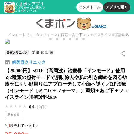
くまポンアプリ
インストール
アプリで開く
アプリからのご購入で
１％ポイントUP!
インモード（ミニfx＋フォーマ）両頬＋あご下＋フェイスライン※初診料込
愛知･伏見･栄
美容クリニック
錦美容クリニック
【25,000円】≪RF（高周波）治療器「インモード」使用
☆2種類の照射モードで脂肪除去や肌の引き締めを図る◎
痩せにくい顔周りにアプローチして小顔へ導く／RF治療
（インモード［ミニfx＋フォーマ］）両頬＋あご下＋フェ
イスライン※初診料込≫
★★★★★
★★★★★
★★★★★
0.0
（0件）
男女ＯＫ
＼
1
枚売れています／