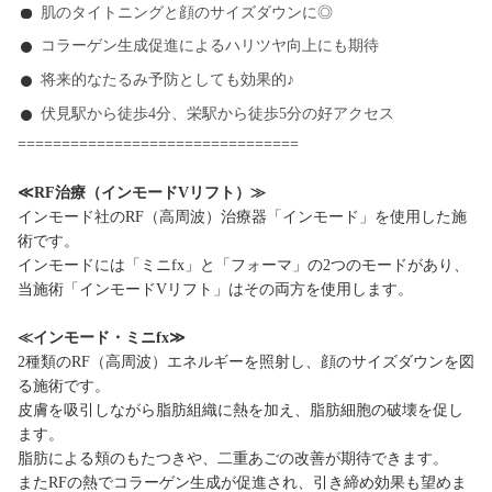
肌のタイトニングと顔のサイズダウンに◎
コラーゲン生成促進によるハリツヤ向上にも期待
将来的なたるみ予防としても効果的♪
伏見駅から徒歩4分、栄駅から徒歩5分の好アクセス
================================
≪RF治療（インモードVリフト）≫
インモード社のRF（高周波）治療器「インモード」を使用した施
術です。
インモードには「ミニfx」と「フォーマ」の2つのモードがあり、
当施術「インモードVリフト」はその両方を使用します。
≪インモード・ミニfx≫
2種類のRF（高周波）エネルギーを照射し、顔のサイズダウンを図
る施術です。
皮膚を吸引しながら脂肪組織に熱を加え、脂肪細胞の破壊を促し
ます。
脂肪による頬のもたつきや、二重あごの改善が期待できます。
またRFの熱でコラーゲン生成が促進され、引き締め効果も望めま