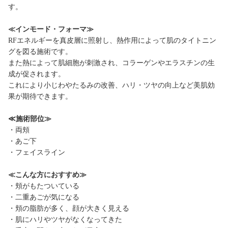
す。
≪インモード・フォーマ≫
RFエネルギーを真皮層に照射し、熱作用によって肌のタイトニン
グを図る施術です。
また熱によって肌細胞が刺激され、コラーゲンやエラスチンの生
成が促されます。
これにより小じわやたるみの改善、ハリ・ツヤの向上など美肌効
果が期待できます。
≪施術部位≫
・両頬
・あご下
・フェイスライン
≪こんな方におすすめ≫
・頬がもたついている
・二重あごが気になる
・頬の脂肪が多く、顔が大きく見える
・肌にハリやツヤがなくなってきた