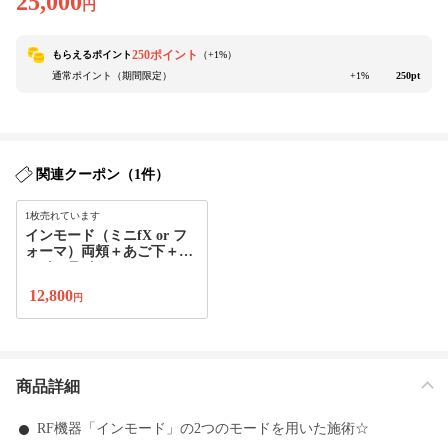
25,000
円
250ポイント
もらえるポイント
（+
1
%）
通常ポイント（期間限定）
+1%
250pt
関連クーポン（1件）
1枚売れています
インモード（ミニfX or フ
ォーマ）両頬＋あご下＋フ
ェイスライン
12,800
円
商品詳細
RF機器「インモード」の2つのモードを用いた施術☆