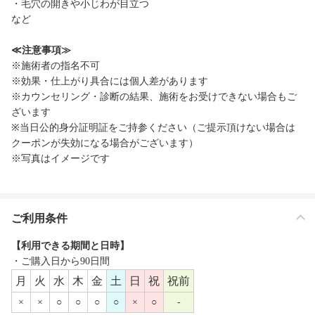
・毛穴の開きや小じわが目立つ
など
≪注意事項≫
※施術者の指名不可
※効果・仕上がり具合には個人差があります
※カウンセリング・診断の結果、施術をお受けできない場合もご
ざいます
※当日公的身分証明証をご持参ください（ご提示頂けない場合は
クーポンが失効になる場合がございます）
※写真はイメージです
ご利用条件
【利用できる期間と日時】
・ご購入日から90日間
月
火
水
木
金
土
日
祝
祝前
×
×
○
○
○
○
×
○
-