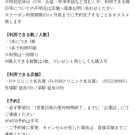
※特別定休日（GW・お盆・年末年始など含む）や、利用できる曜
日等についての不明点は店舗へ直接お問い合わせください
※クーポン利用期限の1ヶ月前までに予約完了することをオススメ
致します
【利用できる数／人数】
・1名につき 1枚
・1名で利用可能
※利用は一回限り
※購入できる枚数は1枚。プレゼント用としても購入可
【利用できる店舗】
・Dクリニック名古屋（D-ISMクリニック名古屋）（0522289005）
矢場駅 徒歩5分／栄駅 徒歩10分
【予約】
・必ず希望日「1営業日前の受付時間終了」までに「お電話」にて
ご連絡ください
※WEB予約は不可
・ご予約後に変更、キャンセルが生じた場合は、直接店舗までご
連絡ください