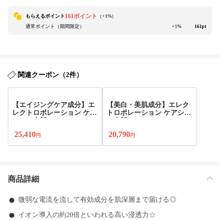
161ポイント
もらえるポイント
（+
1
%）
通常ポイント（期間限定）
+1%
161pt
関連クーポン（2件）
【エイジングケア成分】エ
【美白・美肌成分】エレク
レクトロポレーション ケア
トロポレーション ケアシス
シス（全顔）
（全顔）
25,410
20,790
円
円
商品詳細
微弱な電流を流して有効成分を肌深層まで届ける◎
イオン導入の約20倍といわれる高い浸透力☆