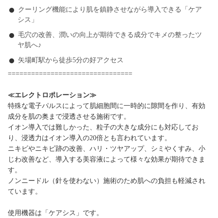
クーリング機能により肌を鎮静させながら導入できる「ケア
シス」
毛穴の改善、潤いの向上が期待できる成分でキメの整ったツ
ヤ肌へ♪
矢場町駅から徒歩5分の好アクセス
================================
≪エレクトロポレーション≫
特殊な電子パルスによって肌細胞間に一時的に隙間を作り、有効
成分を肌の奥まで浸透させる施術です。
イオン導入では難しかった、粒子の大きな成分にも対応してお
り、浸透力はイオン導入の20倍とも言われています。
ニキビやニキビ跡の改善、ハリ・ツヤアップ、シミやくすみ、小
じわ改善など、導入する美容液によって様々な効果が期待できま
す。
ノンニードル（針を使わない）施術のため肌への負担も軽減され
ています。
使用機器は「ケアシス」です。