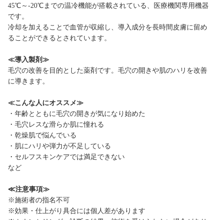
45℃～-20℃までの温冷機能が搭載されている、医療機関専用機器
です。
冷却を加えることで血管が収縮し、導入成分を長時間皮膚に留め
ることができるとされています。
≪導入製剤≫
毛穴の改善を目的とした薬剤です。毛穴の開きや肌のハリを改善
に導きます。
≪こんな人にオススメ≫
・年齢とともに毛穴の開きが気になり始めた
・毛穴レスな滑らか肌に憧れる
・乾燥肌で悩んでいる
・肌にハリや弾力が不足している
・セルフスキンケアでは満足できない
など
≪注意事項≫
※施術者の指名不可
※効果・仕上がり具合には個人差があります