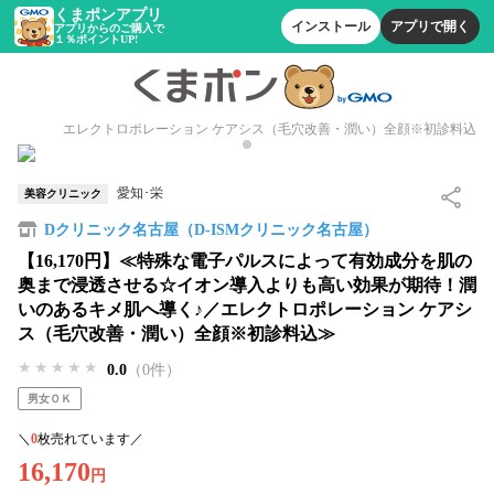
くまポンアプリ
インストール
アプリで開く
アプリからのご購入で
１％ポイントUP!
エレクトロポレーション ケアシス（毛穴改善・潤い）全顔※初診料込
愛知･栄
美容クリニック
Dクリニック名古屋（D-ISMクリニック名古屋）
【16,170円】≪特殊な電子パルスによって有効成分を肌の
奥まで浸透させる☆イオン導入よりも高い効果が期待！潤
いのあるキメ肌へ導く♪／エレクトロポレーション ケアシ
ス（毛穴改善・潤い）全顔※初診料込≫
★★★★★
★★★★★
★★★★★
0.0
（0件）
男女ＯＫ
＼
0
枚売れています／
16,170
円