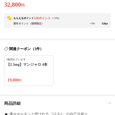
32,800
円
328ポイント
もらえるポイント
（+
1
%）
通常ポイント（期間限定）
+1%
328pt
関連クーポン（1件）
5枚売れています
【2.5mg】マンジャロ 4本
19,800
円
商品詳細
痩せホルモンと呼ばれる「GLP-1」の自己注射☆