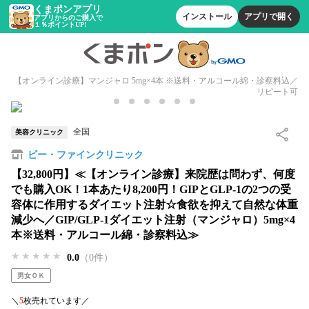
くまポンアプリ
インストール
アプリで開く
アプリからのご購入で
１％ポイントUP!
【オンライン診療】マンジャロ 5mg×4本 ※送料・アルコール綿・診察料込／
リピート可
全国
美容クリニック
ビー・ファインクリニック
【32,800円】≪【オンライン診療】来院歴は問わず、何度
でも購入OK！1本あたり8,200円！GIPとGLP-1の2つの受
容体に作用するダイエット注射☆食欲を抑えて自然な体重
減少へ／GIP/GLP-1ダイエット注射（マンジャロ）5mg×4
本※送料・アルコール綿・診察料込≫
★★★★★
★★★★★
★★★★★
0.0
（0件）
男女ＯＫ
＼
5
枚売れています／