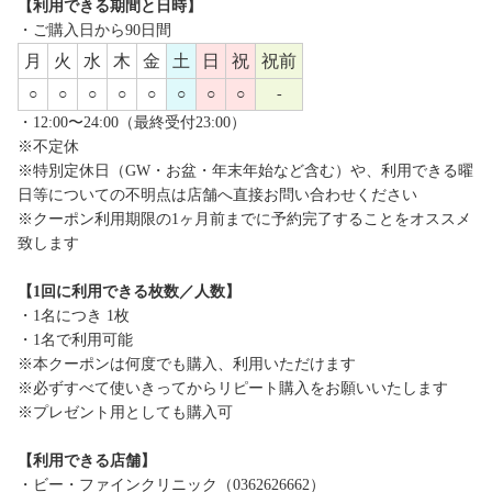
【利用できる期間と日時】
・ご購入日から90日間
月
火
水
木
金
土
日
祝
祝前
○
○
○
○
○
○
○
○
-
・12:00〜24:00（最終受付23:00）
※不定休
※特別定休日（GW・お盆・年末年始など含む）や、利用できる曜
日等についての不明点は店舗へ直接お問い合わせください
※クーポン利用期限の1ヶ月前までに予約完了することをオススメ
致します
【1回に利用できる枚数／人数】
・1名につき 1枚
・1名で利用可能
※本クーポンは何度でも購入、利用いただけます
※必ずすべて使いきってからリピート購入をお願いいたします
※プレゼント用としても購入可
【利用できる店舗】
・ビー・ファインクリニック（0362626662）