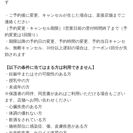
す
・ご予約後に変更、キャンセルが生じた場合は、直接店舗までご
連絡ください
［予約変更・キャンセル期限］1営業日前の受付時間終了まで（予
約変更は1回限り）
・期限以降の予約日の変更、予約時間の変更、予約当日キャンセ
ル、無断キャンセル、10分以上遅刻の場合は、クーポン1回分が失
効されます
【以下の条件に当てはまる方は利用できません】
・妊娠中またはその可能性のある方
・授乳中の方
・未成年の方
※保護者の同伴、同意書があればご利用いただける場合もござい
ます。店舗へお問い合わせください
・心臓疾患のある方
・体調の優れない方
・飲酒をされている方
・施術部位に感染症、傷、皮膚疾患がある方
・出血性疾患、ケロイド体質の方