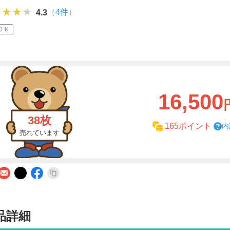
★★★★
★★★★
★★★★
（
4件
）
4.3
ＯＫ
16,500
38枚
内
165ポイント
売れています
品詳細