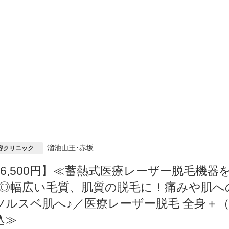
溜池山王･赤坂
容クリニック
16,500円】≪蓄熱式医療レーザー脱毛機
K◎幅広い毛質、肌質の脱毛に！痛みや肌へ
ツルスベ肌へ♪／医療レーザー脱毛 全身＋（顔 
込≫