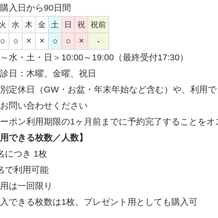
購入日から90日間
火
水
木
金
土
日
祝
祝前
○
○
×
×
○
○
×
-
～水・土・日＞10:00～19:00（最終受付17:30）
診日：木曜、金曜、祝日
別定休日（GW・お盆・年末年始など含む）や、利用で
お問い合わせください
ーポン利用期限の1ヶ月前までに予約完了することをオ
用できる枚数／人数】
名につき 1枚
名で利用可能
利用は一回限り
入できる枚数は1枚。プレゼント用としても購入可