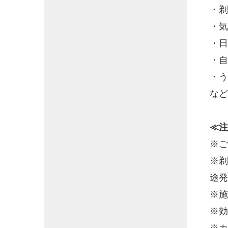
・剃
・気
・日
・自
・う
など
≪注
※ご
※剃
途発
※施
※効
※カ