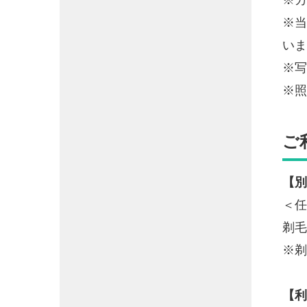
※当
いま
※写
※照
ご
【別
＜任
剃毛
※剃
【利