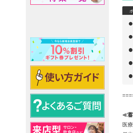
===
≪蓄
医療