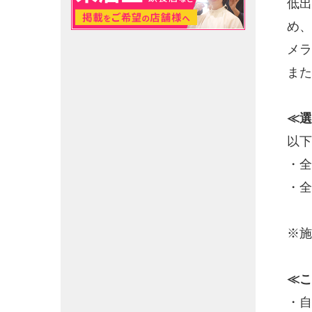
低出
め、
メラ
また
≪選
以下
・全
・全
※施
≪こ
・自