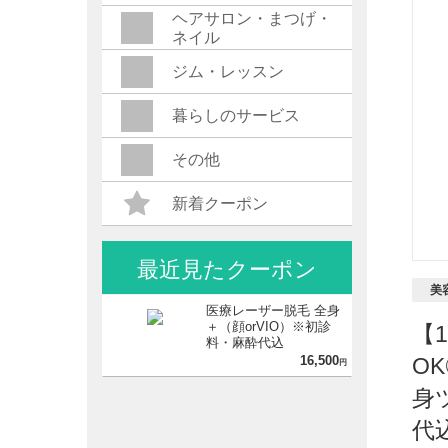
ヘアサロン・まつげ・
ネイル
ジム・レッスン
暮らしのサービス
その他
新着クーポン
最近見たクーポン
美
医療レーザー脱毛 全身
＋（顔orVIO）※初診
【
料・麻酔代込
16,500
O
円
身
代