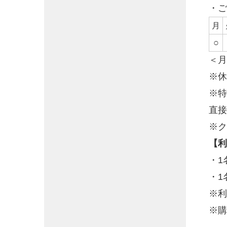
・ご
月
○
＜月
※休
※特
直接
※ク
【利
・1
・1
※
※購