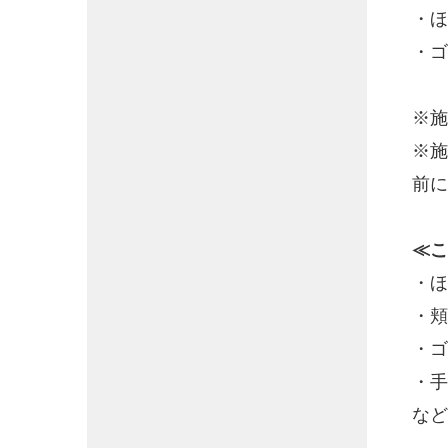
・ほ
・ゴ
※施
※施
前に
≪こ
・ほ
・頬
・
・手
など