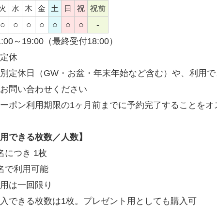
火
水
木
金
土
日
祝
祝前
○
○
○
○
○
○
○
-
1:00～19:00（最終受付18:00）
定休
別定休日（GW・お盆・年末年始など含む）や、利用で
お問い合わせください
ーポン利用期限の1ヶ月前までに予約完了することをオ
用できる枚数／人数】
名につき 1枚
名で利用可能
用は一回限り
入できる枚数は1枚。プレゼント用としても購入可