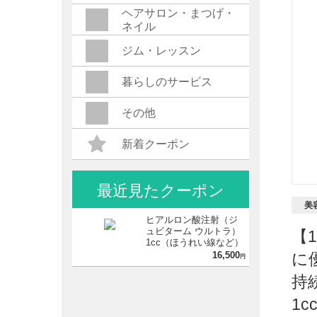
ヘアサロン・まつげ・
ネイル
ジム・レッスン
暮らしのサービス
その他
新着クーポン
最近見たクーポン
美
ヒアルロン酸注射（ジ
ュビターム ウルトラ）
【
1cc（ほうれい線など）
※麻酔・マイクロカニ
16,500
に
円
ューレ・初診料込
持
1