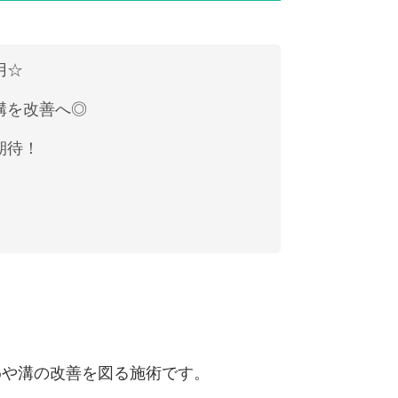
用☆
溝を改善へ◎
期待！
わや溝の改善を図る施術です。