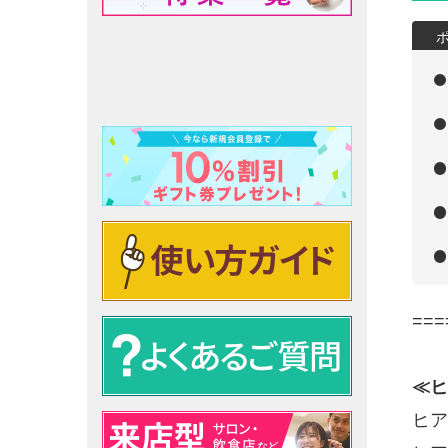
===
≪ヒ
ヒア