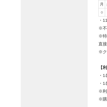
月
○
・1
※不
※特
直接
※ク
【利
・1
・1
※利
※購