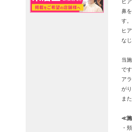
ヒア
鼻を
す。
ヒア
な
当施
です
アラ
がり
また
≪施
・頬