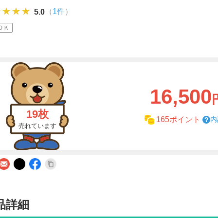
★★★★
★★★★
★★★★
（
1件
）
5.0
ＯＫ
16,500
19枚
内
165ポイント
売れています
品詳細