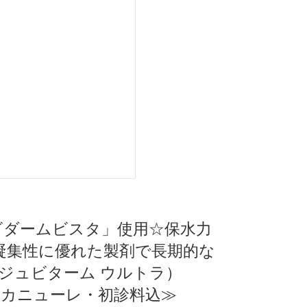
ュビダームビスタ」使用☆保水力
凝集性に優れた製剤で長期的な
ジュビターム ウルトラ）
ロカニューレ・初診料込≫