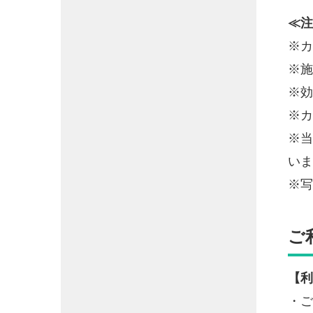
≪注
※カ
※施
※効
※カ
※当
いま
※
ご
【利
・ご