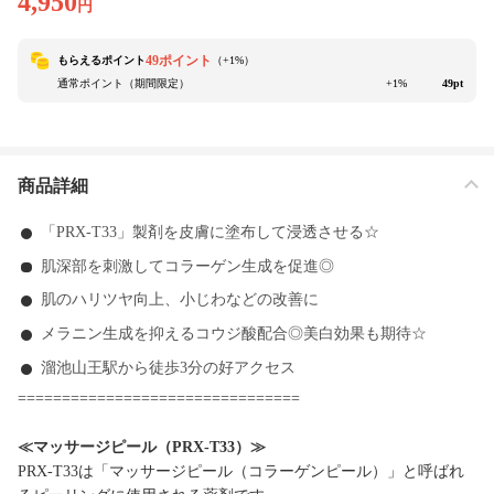
4,950
円
49ポイント
もらえるポイント
（+
1
%）
通常ポイント（期間限定）
+1%
49pt
商品詳細
「PRX-T33」製剤を皮膚に塗布して浸透させる☆
肌深部を刺激してコラーゲン生成を促進◎
肌のハリツヤ向上、小じわなどの改善に
メラニン生成を抑えるコウジ酸配合◎美白効果も期待☆
溜池山王駅から徒歩3分の好アクセス
================================
≪マッサージピール（PRX-T33）≫
PRX-T33は「マッサージピール（コラーゲンピール）」と呼ばれ