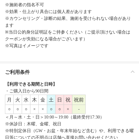
※施術者の指名不可
※効果・仕上がり具合には個人差があります
※カウンセリング・診断の結果、施術を受けられない場合があり
ます
※当日公的身分証明証をご持参ください（ご提示頂けない場合は
クーポンが失効になる場合がございます）
※写真はイメージです
ご利用条件
【利用できる期間と日時】
・ご購入日から90日間
月
火
水
木
金
土
日
祝
祝前
○
○
○
×
×
○
○
×
-
＜月～水・土・日＞10:00～19:00（最終受付17:30）
※休診日：木曜、金曜、祝日
※特別定休日（GW・お盆・年末年始など含む）や、利用できる曜
日等についての不明点は店舗へ直接お問い合わせください