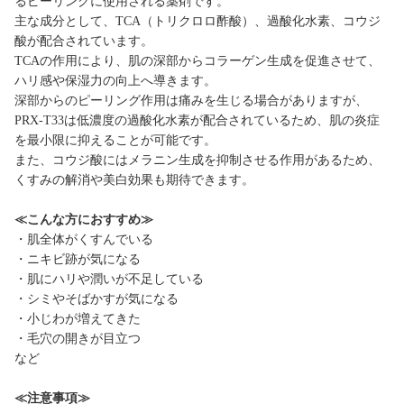
るピーリングに使用される薬剤です。
主な成分として、TCA（トリクロロ酢酸）、過酸化水素、コウジ
酸が配合されています。
TCAの作用により、肌の深部からコラーゲン生成を促進させて、
ハリ感や保湿力の向上へ導きます。
深部からのピーリング作用は痛みを生じる場合がありますが、
PRX-T33は低濃度の過酸化水素が配合されているため、肌の炎症
を最小限に抑えることが可能です。
また、コウジ酸にはメラニン生成を抑制させる作用があるため、
くすみの解消や美白効果も期待できます。
≪こんな方におすすめ≫
・肌全体がくすんでいる
・ニキビ跡が気になる
・肌にハリや潤いが不足している
・シミやそばかすが気になる
・小じわが増えてきた
・毛穴の開きが目立つ
など
≪注意事項≫