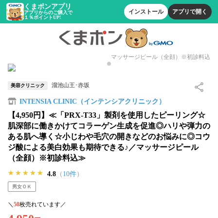
くまポンアプリ
インストール
アプリで開く
アプリからのご購入で
１％ポイントUP!
マッサージピール（全顔）※初診料込
溜池山王･赤坂
美容クリニック
INTENSIA CLINIC（インテンシアクリニック）
【4,950円】≪「PRX-T33」製剤を使用したピーリング☆
肌深部に働きかけてコラーゲン生成を促進◎ハリや弾力の
ある肌へ導く☆小じわや毛穴の開きなどのお悩みに◎コウ
ジ酸による美白効果も期待できる♪／マッサージピール
（全顔）※初診料込≫
★★★★★
★★★★★
★★★★★
4.8
（
10件
）
男女ＯＫ
＼
50
枚売れています／