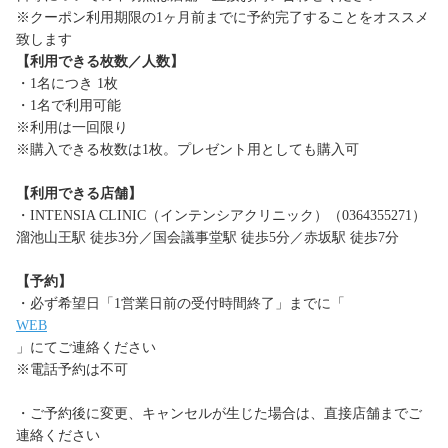
※クーポン利用期限の1ヶ月前までに予約完了することをオススメ
致します
【利用できる枚数／人数】
・1名につき 1枚
・1名で利用可能
※利用は一回限り
※購入できる枚数は1枚。プレゼント用としても購入可
【利用できる店舗】
・INTENSIA CLINIC（インテンシアクリニック）（0364355271）
溜池山王駅 徒歩3分／国会議事堂駅 徒歩5分／赤坂駅 徒歩7分
【予約】
・必ず希望日「1営業日前の受付時間終了」までに「
WEB
」にてご連絡ください
※電話予約は不可
・ご予約後に変更、キャンセルが生じた場合は、直接店舗までご
連絡ください