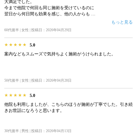
大満足でした。
今まで他院で何回も同じ施術を受けているのに
翌日から何日間も効果を感じ、他の人からも
指摘されました。
もっと見る
ただ私の方からのアクセスが悪く、当日に次回の予約が出来なかっ
60代後半 | 女性 | 投稿日：2026年04月29日
たのですが、改めて予約をするつもりです。
早く行きたいと思っています。
★★★★★
★★★★★
★★★★★
5.0
案内などもスムーズで気持ちよく施術がうけられました。
50代後半 | 女性 | 投稿日：2026年04月28日
★★★★★
★★★★★
★★★★★
5.0
他院も利用しましたが、こちらのほうが施術が丁寧でした。引き続
きお世話になろうと思います。
30代後半 | 男性 | 投稿日：2026年04月13日