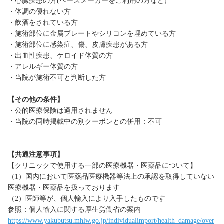
・心臓疾患の方(ペースメーカーをご利用の方など)
・体調の優れない方
・飲酒をされている方
・施術部位に金属プレートやシリコンを埋めている方
・施術部位に感染症、傷、皮膚疾患がある方
・出血性疾患、ケロイド体質の方
・アレルギー体質の方
・当院が施術不可と判断した方
【その他の条件】
・公的医療保険は適用されません
・当院の同時掲載中の別クーポンとの併用：不可
【共通注意事項】
【クリニックで使用する一部の医療機器・医薬品について】
（1）国内において医薬品医療機器等法上の承認を取得していない
医療機器・医薬品を扱っております
（2）医師等が、個人輸入により入手したものです
参照：個人輸入に関する厚生労働省の案内
https://www.yakubutsu.mhlw.go.jp/individualimport/health_damage/over