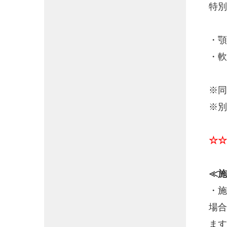
特別
・顎
・軟
※同
※別
☆☆
≪施
・施
場合
ます