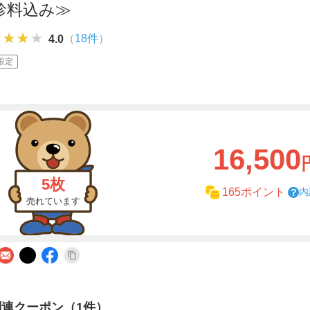
診料込み≫
★★★★
★★★★
★★★★
（
18件
）
4.0
限定
16,500
5枚
内
165ポイント
売れています
関連クーポン（1件）