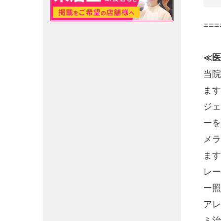
===
≪医
当院
ます
ジェ
ーを
メラ
ます
レー
ー照
アレ
ミ治