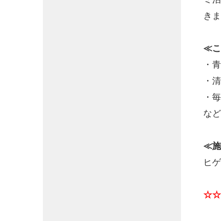
きま
≪こ
・青
・清
・毎
など
≪施
ヒゲ
☆☆