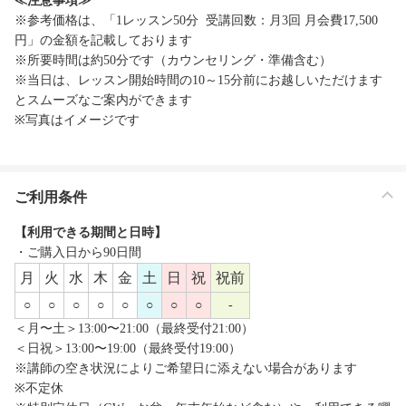
≪注意事項≫
※参考価格は、「1レッスン50分 受講回数：月3回 月会費17,500
円」の金額を記載しております
※所要時間は約50分です（カウンセリング・準備含む）
※当日は、レッスン開始時間の10～15分前にお越しいただけます
とスムーズなご案内ができます
※写真はイメージです
ご利用条件
【利用できる期間と日時】
・ご購入日から90日間
月
火
水
木
金
土
日
祝
祝前
○
○
○
○
○
○
○
○
-
＜月〜土＞13:00〜21:00（最終受付21:00）
＜日祝＞13:00〜19:00（最終受付19:00）
※講師の空き状況によりご希望日に添えない場合があります
※不定休