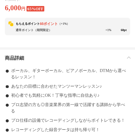
6,000
円
65%OFF
60ポイント
もらえるポイント
（+
1
%）
通常ポイント（期間限定）
+1%
60pt
商品詳細
ボーカル、ギターボーカル、ピアノボーカル、DTMから選べ
るレッスン！
あなたの目標に合わせたマンツーマンレッスン♪
初心者でも気軽にOK！丁寧な指導に自信あり♪
プロ志望の方も◎音楽業界の第一線で活躍する講師から学べ
る
プロ仕様の設備でレコーディングしながらボイトレできる！
レコーディングした録音データは持ち帰り可！