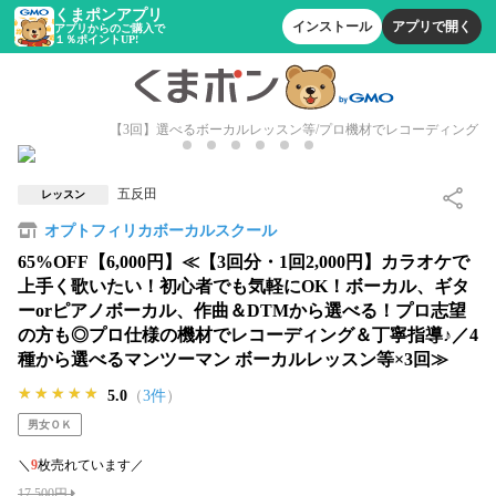
くまポンアプリ
インストール
アプリで開く
アプリからのご購入で
１％ポイントUP!
【3回】選べるボーカルレッスン等/プロ機材でレコーディング
五反田
レッスン
オプトフィリカボーカルスクール
65%OFF【6,000円】≪【3回分・1回2,000円】カラオケで
上手く歌いたい！初心者でも気軽にOK！ボーカル、ギタ
ーorピアノボーカル、作曲＆DTMから選べる！プロ志望
の方も◎プロ仕様の機材でレコーディング＆丁寧指導♪／4
種から選べるマンツーマン ボーカルレッスン等×3回≫
★★★★★
★★★★★
★★★★★
5.0
（
3件
）
男女ＯＫ
＼
9
枚売れています／
17,500円