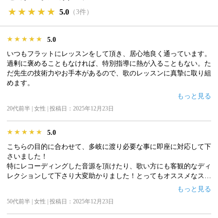
★★★★★
★★★★★
★★★★★
5.0
（3件）
★★★★★
★★★★★
★★★★★
5.0
いつもフラットにレッスンをして頂き、居心地良く通っています。
過剰に褒めることもなければ、特別指導に熱が入ることもない。た
だ先生の技術力やお手本があるので、歌のレッスンに真摯に取り組
めます。
こちらのスクールに通い始めてから、歌を褒められることも多くな
もっと見る
りました！オススメしたいスクールです。
20代前半 | 女性 | 投稿日：2025年12月23日
★★★★★
★★★★★
★★★★★
5.0
こちらの目的に合わせて、多岐に渡り必要な事に即座に対応して下
さいました！
特にレコーディングした音源を頂けたり、歌い方にも客観的なディ
レクションして下さり大変助かりました！とってもオススメなスク
ール、先生です✨
音楽活動を成長させていきたいので、色んな事を教えて頂きなが
もっと見る
ら、これからもレッスンを続けていきたいと思います。どうぞよろ
50代前半 | 女性 | 投稿日：2025年12月23日
しくお願い致します！