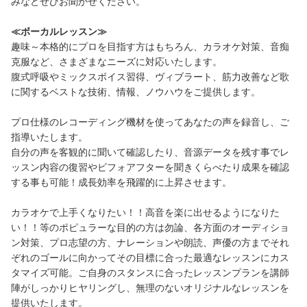
みなどぜひお聞かせください。
≪ボーカルレッスン≫
趣味～本格的にプロを目指す方はもちろん、カラオケ対策、音痴
克服など、さまざまなニーズに対応いたします。
腹式呼吸やミックスボイス習得、ヴィブラート、筋力改善など歌
に関するベストな技術、情報、ノウハウをご提供します。
プロ仕様のレコーディング機材を使ってあなたの声を録音し、ご
指導いたします。
自分の声を客観的に聞いて確認したり、音源データを残す事でレ
ッスン内容の復習やビフォアフターを聞きくらべたり成果を確認
する事も可能！成長効率を飛躍的に上昇させます。
カラオケで上手くなりたい！！高音を楽に出せるようになりた
い！！等のポピュラーな目的の方は勿論、各方面のオーディショ
ン対策、プロ志望の方、ナレーションや朗読、声優の方までそれ
ぞれのゴールに向かってその目標に合った最適なレッスンにカス
タマイズ可能。ご自身のスタンスに合ったレッスンプランを講師
陣がしっかりヒヤリングし、無理のないオリジナルなレッスンを
提供いたします。