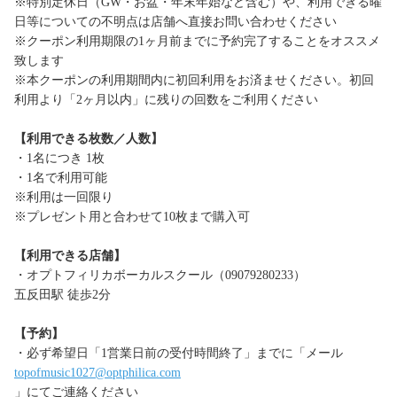
※特別定休日（GW・お盆・年末年始など含む）や、利用できる曜
日等についての不明点は店舗へ直接お問い合わせください
※クーポン利用期限の1ヶ月前までに予約完了することをオススメ
致します
※本クーポンの利用期間内に初回利用をお済ませください。初回
利用より「2ヶ月以内」に残りの回数をご利用ください
【利用できる枚数／人数】
・1名につき 1枚
・1名で利用可能
※利用は一回限り
※プレゼント用と合わせて10枚まで購入可
【利用できる店舗】
・オプトフィリカボーカルスクール（09079280233）
五反田駅 徒歩2分
【予約】
・必ず希望日「1営業日前の受付時間終了」までに「メール
topofmusic1027@optphilica.com
」にてご連絡ください