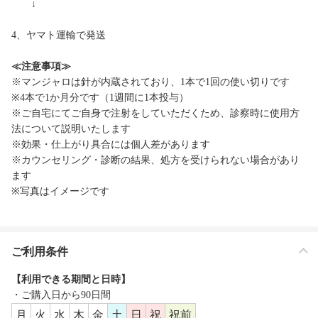
↓
4、ヤマト運輸で発送
≪注意事項≫
※マンジャロは針が内蔵されており、1本で1回の使い切りです
※4本で1か月分です（1週間に1本投与）
※ご自宅にてご自身で注射をしていただくため、診察時に使用方
法について説明いたします
※効果・仕上がり具合には個人差があります
※カウンセリング・診断の結果、処方を受けられない場合があり
ます
※写真はイメージです
ご利用条件
【利用できる期間と日時】
・ご購入日から90日間
月
火
水
木
金
土
日
祝
祝前