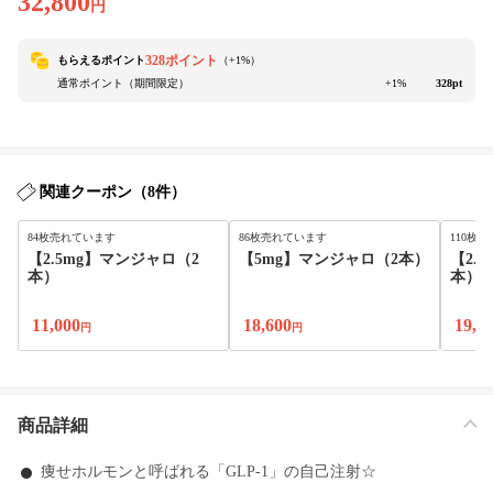
32,800
円
328ポイント
もらえるポイント
（+
1
%）
通常ポイント（期間限定）
+1%
328pt
関連クーポン（8件）
84枚売れています
86枚売れています
110枚
【2.5mg】マンジャロ（2
【5mg】マンジャロ（2本）
【2.
本）
本）
11,000
18,600
19,8
円
円
商品詳細
痩せホルモンと呼ばれる「GLP-1」の自己注射☆