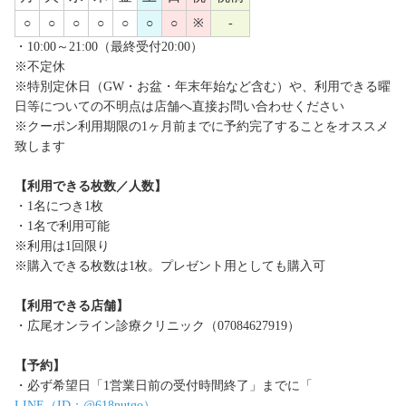
○
○
○
○
○
○
○
※
-
・10:00～21:00（最終受付20:00）
※不定休
※特別定休日（GW・お盆・年末年始など含む）や、利用できる曜
日等についての不明点は店舗へ直接お問い合わせください
※クーポン利用期限の1ヶ月前までに予約完了することをオススメ
致します
【利用できる枚数／人数】
・1名につき1枚
・1名で利用可能
※利用は1回限り
※購入できる枚数は1枚。プレゼント用としても購入可
【利用できる店舗】
・広尾オンライン診療クリニック（07084627919）
【予約】
・必ず希望日「1営業日前の受付時間終了」までに「
LINE（ID：@618nutgo）