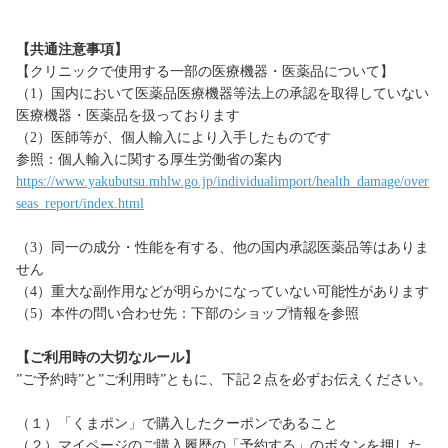
【共通注意事項】
【クリニックで使用する一部の医療機器・医薬品について】
（1）国内において医薬品医療機器等法上の承認を取得していない
医療機器・医薬品を扱っております
（2）医師等が、個人輸入により入手したものです
参照：個人輸入に関する厚生労働省の案内
https://www.yakubutsu.mhlw.go.jp/individualimport/health_damage/over
seas_report/index.html
（3）同一の成分・性能を有する、他の国内承認医薬品等はありま
せん
（4）重大な副作用などが明らかになっていない可能性があります
（5）本件の問い合わせ先：下部のショップ情報を参照
【ご利用時の大切なルール】
”ご予約時”と”ご利用時”ともに、下記２点を必ずお伝えください。
（１）「くまポン」で購入したクーポンであること
（２）マイページのご購入履歴の「予約する」のボタンを押した