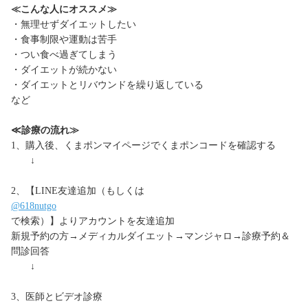
≪こんな人にオススメ≫
・無理せずダイエットしたい
・食事制限や運動は苦手
・つい食べ過ぎてしまう
・ダイエットが続かない
・ダイエットとリバウンドを繰り返している
など
≪診療の流れ≫
1、購入後、くまポンマイページでくまポンコードを確認する
↓
2、【LINE友達追加（もしくは
@618nutgo
で検索）】よりアカウントを友達追加
新規予約の方→メディカルダイエット→マンジャロ→診療予約＆
問診回答
↓
3、医師とビデオ診療