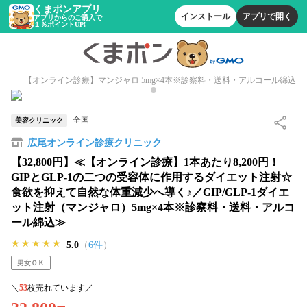
くまポンアプリ
インストール
アプリで開く
アプリからのご購入で
１％ポイントUP!
【オンライン診療】マンジャロ 5mg×4本※診察料・送料・アルコール綿込
全国
美容クリニック
広尾オンライン診療クリニック
【32,800円】≪【オンライン診療】1本あたり8,200円！
GIPとGLP-1の二つの受容体に作用するダイエット注射☆
食欲を抑えて自然な体重減少へ導く♪／GIP/GLP-1ダイエ
ット注射（マンジャロ）5mg×4本※診察料・送料・アルコ
ール綿込≫
★★★★★
★★★★★
★★★★★
5.0
（
6件
）
男女ＯＫ
＼
53
枚売れています／