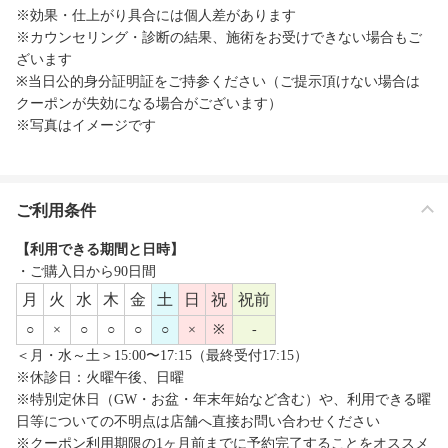
※効果・仕上がり具合には個人差があります
※カウンセリング・診断の結果、施術をお受けできない場合もご
ざいます
※当日公的身分証明証をご持参ください（ご提示頂けない場合は
クーポンが失効になる場合がございます）
※写真はイメージです
ご利用条件
【利用できる期間と日時】
・ご購入日から90日間
月
火
水
木
金
土
日
祝
祝前
○
×
○
○
○
○
×
※
-
＜月・水～土＞15:00〜17:15（最終受付17:15）
※休診日：火曜午後、日曜
※特別定休日（GW・お盆・年末年始など含む）や、利用できる曜
日等についての不明点は店舗へ直接お問い合わせください
※クーポン利用期限の1ヶ月前までに予約完了することをオススメ