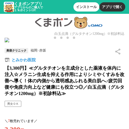
くまポンアプリ
インストール
アプリで開く
アプリからのご購入で
１％ポイントUP!
白玉点滴（グルタチオン1200mg）※初診料込
福岡･赤坂
美容クリニック
とみかわ医院
【3,300円】≪グルタチオンを主成分とした薬液を体内に
注入☆メラニン生成を抑える作用によりシミやくすみを改
善へ導く！体の内側から透明感あふれる美白肌へ♪疲労回
復や免疫力向上など健康にも役立つ◎／白玉点滴（グルタ
チオン1200mg）※初診料込≫
男女ＯＫ
＼
7
枚売れています／