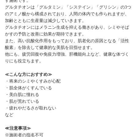
す施術です。
グルタチオンは「グルタミン」「システイン」「グリシン」の3つ
のアミノ酸から構成されており、人間の体内でも作られますが、
加齢とともに生産量は減少していきます。
グルタチオンにはメラニン生成を抑える働きがあり、シミやそば
かすの予防と改善に効果が期待できます。
また、高い抗酸化作用をもっており、肌老化の原因となる「活性
酸素」を除去して健康的な美肌を目指せます。
他にも、疲労回復や免疫力増強、肝機能向上など、健康な体づく
りにも役立ちます。
≪こんな方におすすめ≫
・将来のシミやくすみが心配
・肌全体がくすんでいる
・美白肌に憧れる
・肌が荒れている
・疲れやだるさが取れない
など
≪注意事項≫
※施術者の指名不可