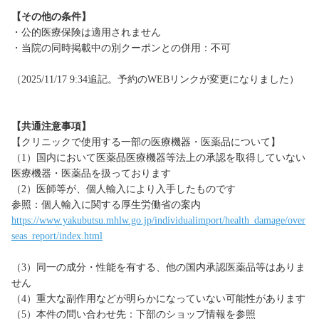
【その他の条件】
・公的医療保険は適用されません
・当院の同時掲載中の別クーポンとの併用：不可
（2025/11/17 9:34追記。予約のWEBリンクが変更になりました）
【共通注意事項】
【クリニックで使用する一部の医療機器・医薬品について】
（1）国内において医薬品医療機器等法上の承認を取得していない
医療機器・医薬品を扱っております
（2）医師等が、個人輸入により入手したものです
参照：個人輸入に関する厚生労働省の案内
https://www.yakubutsu.mhlw.go.jp/individualimport/health_damage/over
seas_report/index.html
（3）同一の成分・性能を有する、他の国内承認医薬品等はありま
せん
（4）重大な副作用などが明らかになっていない可能性があります
（5）本件の問い合わせ先：下部のショップ情報を参照