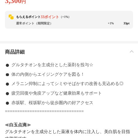
3,300
円
33ポイント
もらえるポイント
（+
1
%）
通常ポイント（期間限定）
+1%
33pt
商品詳細
グルタチオンを主成分とした薬剤を投与☆
体の内側からエイジングケアを図る！
メラニン抑制によってシミやそばかすの改善も見込める◎
疲労回復や免疫アップなど健康効果もサポート
赤坂駅、桜坂駅から徒歩圏内の好アクセス
================================
≪白玉点滴≫
グルタチオンを主成分とした薬液を体内に注入し、美白肌を目指