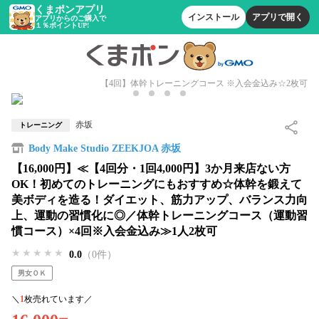
くまポンアプリ
インストール
アプリで開く
アプリからのご購入で
１％ポイントUP!
【4回】体幹トレーニングコース ※入会金込み☆2枚可
赤坂
トレーニング
Body Make Studio ZEEKJOA 赤坂
【16,000円】≪【4回分・1回4,000円】3か月来店ない方
OK！初めてのトレーニングにもおすすめ☆体幹を鍛えて
美ボディを造る！ダイエット、筋力アップ、バランス力向
上、運動の習慣化に◎／体幹トレーニングコース（運動習
慣コース）×4回※入会金込み≫1人2枚可
★★★★★
★★★★★
★★★★★
0.0
（0件）
男女ＯＫ
＼
1
枚売れています／