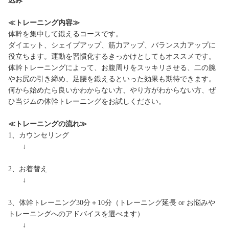
込み
≪トレーニング内容≫
体幹を集中して鍛えるコースです。
ダイエット、シェイプアップ、筋力アップ、バランス力アップに
役立ちます。運動を習慣化するきっかけとしてもオススメです。
体幹トレーニングによって、お腹周りをスッキリさせる、二の腕
やお尻の引き締め、足腰を鍛えるといった効果も期待できます。
何から始めたら良いかわからない方、やり方がわからない方、ぜ
ひ当ジムの体幹トレーニングをお試しください。
≪トレーニングの流れ≫
1、カウンセリング
↓
2、お着替え
↓
3、体幹トレーニング30分＋10分（トレーニング延長 or お悩みや
トレーニングへのアドバイスを選べます）
↓