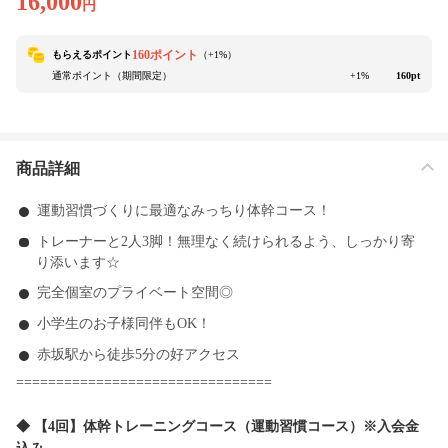
16,000
円
160ポイント
もらえるポイント
（+
1
%）
通常ポイント（期間限定）
+1%
160pt
商品詳細
運動習慣づくりに最適なみっちり体幹コース！
トレーナーと2人3脚！無理なく続けられるよう、しっかり寄
り添います☆
完全個室のプライベート空間◎
小学生のお子様同伴もOK！
赤坂駅から徒歩5分の好アクセス
================================
◆ 【4回】体幹トレーニングコース（運動習慣コース）※入会金