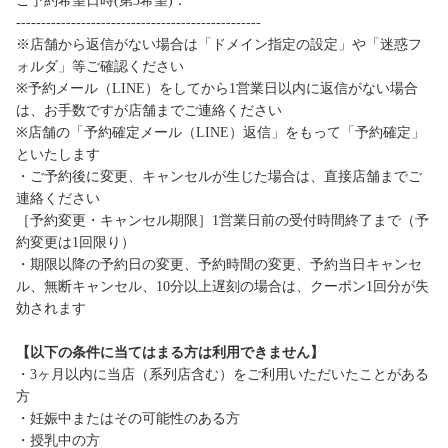
ご予約希望日時(第3希望)：
-------------------------------------------------
※店舗から返信がない場合は「ドメイン指定の設定」や「迷惑フ
ォルダ」等ご確認ください
※予約メール（LINE）をしてから1営業日以内に返信がない場合
は、お手数ですが店舗までご連絡ください
※店舗の「予約確定メール（LINE）返信」をもって「予約確定」
といたします
・ご予約後に変更、キャンセルが生じた場合は、直接店舗までご
連絡ください
［予約変更・キャンセル期限］1営業日前の受付時間終了まで（予
約変更は1回限り）
・期限以降の予約日の変更、予約時間の変更、予約当日キャンセ
ル、無断キャンセル、10分以上遅刻の場合は、クーポン1回分が失
効されます
【以下の条件に当てはまる方は利用できません】
・3ヶ月以内に当店（系列店含む）をご利用いただいたことがある
方
・妊娠中またはその可能性のある方
・授乳中の方