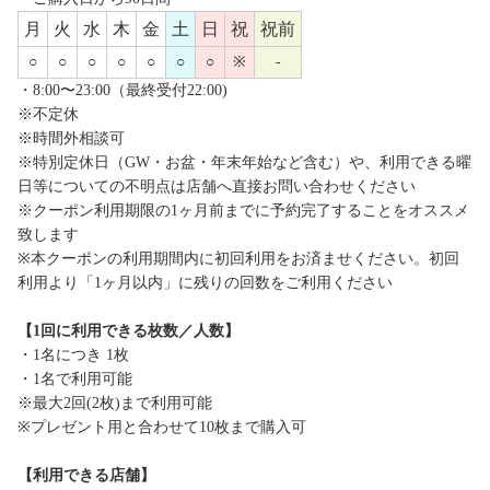
月
火
水
木
金
土
日
祝
祝前
○
○
○
○
○
○
○
※
-
・8:00〜23:00（最終受付22:00)
※不定休
※時間外相談可
※特別定休日（GW・お盆・年末年始など含む）や、利用できる曜
日等についての不明点は店舗へ直接お問い合わせください
※クーポン利用期限の1ヶ月前までに予約完了することをオススメ
致します
※本クーポンの利用期間内に初回利用をお済ませください。初回
利用より「1ヶ月以内」に残りの回数をご利用ください
【1回に利用できる枚数／人数】
・1名につき 1枚
・1名で利用可能
※最大2回(2枚)まで利用可能
※プレゼント用と合わせて10枚まで購入可
【利用できる店舗】