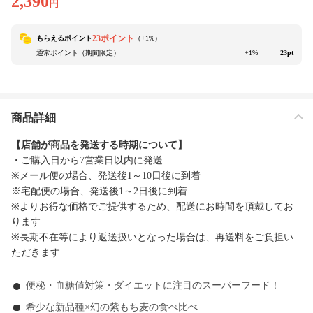
2,390
円
23ポイント
もらえるポイント
（+
1
%）
通常ポイント（期間限定）
+1%
23pt
商品詳細
【店舗が商品を発送する時期について】
・ご購入日から7営業日以内に発送
※メール便の場合、発送後1～10日後に到着
※宅配便の場合、発送後1～2日後に到着
※よりお得な価格でご提供するため、配送にお時間を頂戴してお
ります
※長期不在等により返送扱いとなった場合は、再送料をご負担い
ただきます
便秘・血糖値対策・ダイエットに注目のスーパーフード！
希少な新品種×幻の紫もち麦の食べ比べ