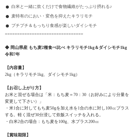
白米と一緒に炊くだけで食物繊維がたっぷり摂れる♪
麦特有のにおい・変色を抑えたキラリモチ
プチプチ＆もっちり食感が楽しいダイシモチ
================================
◆ 岡山県産 もち麦2種食べ比べ キラリモチ1kg＆ダイシモチ1kg
令和7年
【内容量】
2kg（キラリモチ1kg、ダイシモチ1kg）
【お召し上がり方】
お米と混ぜる場合は「米：もち麦＝70：30（お好みにより分量を
変更して下さい）」
・米1合に対してもち麦50gを加え水を1合の水に対し100㏄プラス
する。軽く混ぜ30分浸して炊飯スイッチを入れる。
・白米2合の場合：もち麦を100g、水プラス200㏄
【賞味期限】