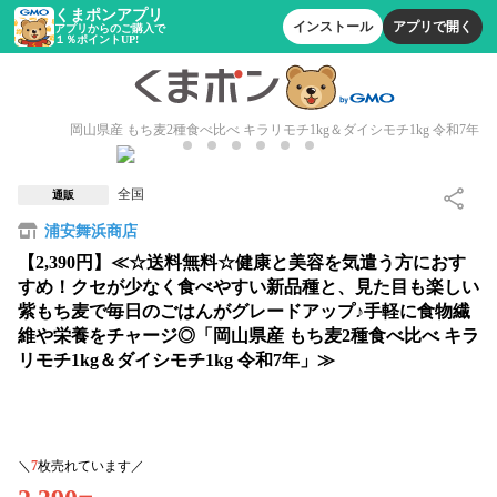
くまポンアプリ
インストール
アプリで開く
アプリからのご購入で
１％ポイントUP!
岡山県産 もち麦2種食べ比べ キラリモチ1kg＆ダイシモチ1kg 令和7年
全国
通販
浦安舞浜商店
【2,390円】≪☆送料無料☆健康と美容を気遣う方におす
すめ！クセが少なく食べやすい新品種と、見た目も楽しい
紫もち麦で毎日のごはんがグレードアップ♪手軽に食物繊
維や栄養をチャージ◎「岡山県産 もち麦2種食べ比べ キラ
リモチ1kg＆ダイシモチ1kg 令和7年」≫
＼
7
枚売れています／