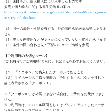
（2）医師等が、個人輸入により入手したものです
参照：個人輸入に関する厚生労働省の案内
https://www.yakubutsu.mhlw.go.jp/individualimport/health_damage/over
seas_report/index.html
（3）同一の成分・性能を有する、他の国内承認医薬品等はありま
せん
（4）重大な副作用などが明らかになっていない可能性があります
（5）本件の問い合わせ先：下部のショップ情報を参照
【ご利用時の大切なルール】
”ご予約時”と”ご利用時”ともに、下記２点を必ずお伝えください。
（１）「くまポン」で購入したクーポンであること
（２）マイページのご購入履歴の「予約する」のボタンを押した
後に表示される「クーポンID」
※「クーポンID」が確認できない場合は、ご予約をお受けできま
せん。
※ご利用時は、モバイル画面もしくはプリントアウトしたクーポ
ンを店舗スタッフに提示してください。