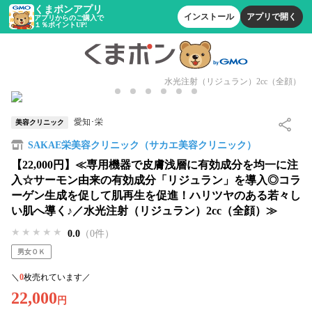
くまポンアプリ
インストール
アプリで開く
アプリからのご購入で
１％ポイントUP!
水光注射（リジュラン）2cc（全顔）
愛知･栄
美容クリニック
SAKAE栄美容クリニック（サカエ美容クリニック）
【22,000円】≪専用機器で皮膚浅層に有効成分を均一に注
入☆サーモン由来の有効成分「リジュラン」を導入◎コラ
ーゲン生成を促して肌再生を促進！ハリツヤのある若々し
い肌へ導く♪／水光注射（リジュラン）2cc（全顔）≫
★★★★★
★★★★★
★★★★★
0.0
（0件）
男女ＯＫ
＼
0
枚売れています／
22,000
円