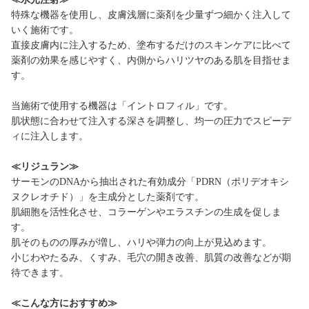
特殊な機器を使用し、皮膚浅層に薬剤を少量ずつ細かく注入して
いく施術です。
直接皮膚内に注入するため、塗布するだけのスキンケアに比べて
薬剤の効果を感じやすく、内側からハリツヤのある肌を目指せま
す。
当施術で使用する機器は「イントロフィル」です。
肌状態に合わせて注入する深さを調整し、均一の圧力でスピーデ
ィに注入します。
≪リジュラン≫
サーモンのDNAから抽出された有効成分「PDRN（ポリデオキシ
ヌクレオチド）」を主成分とした薬剤です。
肌細胞を活性化させ、コラーゲンやエラスチンの生成を促しま
す。
肌そのものの厚みが増し、ハリや弾力の向上が見込めます。
小じわやたるみ、くすみ、毛穴の開き改善、肌質の改善などが期
待できます。
≪こんな方におすすめ≫