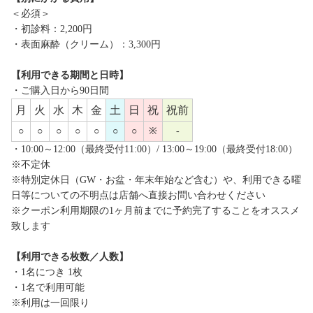
＜必須＞
・初診料：2,200円
・表面麻酔（クリーム）：3,300円
【利用できる期間と日時】
・ご購入日から90日間
月
火
水
木
金
土
日
祝
祝前
○
○
○
○
○
○
○
※
-
・10:00～12:00（最終受付11:00）/ 13:00～19:00（最終受付18:00）
※不定休
※特別定休日（GW・お盆・年末年始など含む）や、利用できる曜
日等についての不明点は店舗へ直接お問い合わせください
※クーポン利用期限の1ヶ月前までに予約完了することをオススメ
致します
【利用できる枚数／人数】
・1名につき 1枚
・1名で利用可能
※利用は一回限り