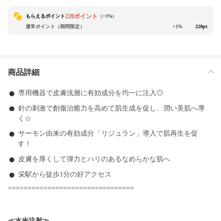
220ポイント
もらえるポイント
（+
1
%）
通常ポイント（期間限定）
+1%
220pt
商品詳細
専用機器で皮膚浅層に有効成分を均一に注入◎
針の刺激で創傷治癒力を高めて肌生成を促し、潤い美肌へ導
く☆
サーモン由来の有効成分「リジュラン」導入で肌再生を促
す！
皮膚を厚くして弾力とハリのあるなめらかな肌へ
栄駅から徒歩1分の好アクセス
================================
≪水光注射≫