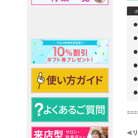
===
≪リ