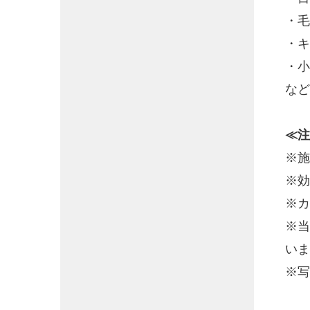
・毛
・キ
・小
など
≪注
※施
※効
※カ
※当
いま
※写