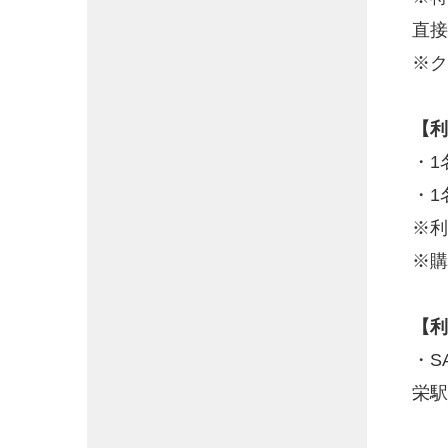
直接
※ク
【利
・1
・1
※利
※購
【利
・S
栄駅