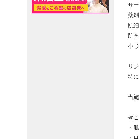
サー
薬剤
肌細
肌そ
小じ
リジ
特に
当施
≪こ
・肌
・目