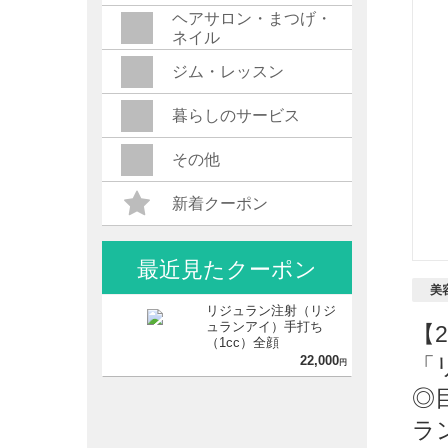
ヘアサロン・まつげ・
ネイル
ジム・レッスン
暮らしのサービス
その他
新着クーポン
最近見たクーポン
美
リジュラン注射（リジ
ュランアイ）手打ち
【
（1cc）全顔
22,000
「
円
◎
ラ