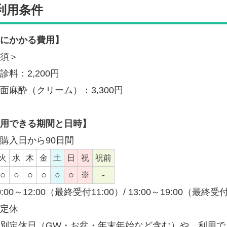
利用条件
にかかる費用】
須＞
診料：2,200円
面麻酔（クリーム）：3,300円
用できる期間と日時】
購入日から90日間
火
水
木
金
土
日
祝
祝前
○
○
○
○
○
○
※
-
:00～12:00（最終受付11:00）/ 13:00～19:00（最終受付
定休
別定休日（GW・お盆・年末年始など含む）や、利用で