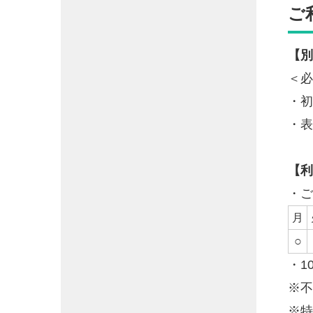
ご
【別
＜必
・初
・表
【利
・ご
月
○
・10
※不
※特