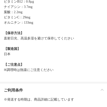
ビタミンB12：0.8μg
ナイアシン：3.7mg
葉酸：2.2mg
ビタミンC：29mg
オルニチン：133mg
【保存方法】
直射日光、高温多湿を避けて保存してください
【製造国】
日本
【ご注意点】
※調理時は熱湯にご注意ください
ご利用条件
※発送する時期は、商品詳細に記載しています