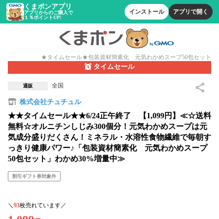
くまポンアプリ
インストール
アプリで開く
アプリからのご購入で
１％ポイントUP!
★タイムセール★包装資材簡素化 元気わかめスープ50包セット
タイムセール
全国
通販
株式会社チュチュル
★★タイムセール★★6/24正午終了 【1,099円】≪☆送料
無料☆オルニチンしじみ300個分！元気わかめスープは元
気成分盛りだくさん！ミネラル・水溶性食物繊維で毎朝す
っきり健康パワー♪「包装資材簡素化 元気わかめスープ
50包セット」わかめ30%増量中≫
割引ギフト券対象外
＼
93
枚売れています／