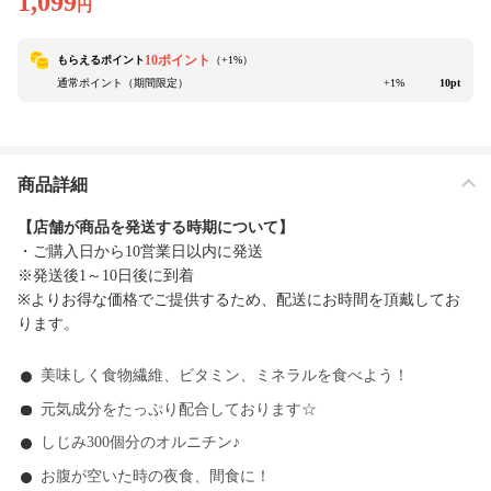
1,099
円
10ポイント
もらえるポイント
（+
1
%）
通常ポイント（期間限定）
+1%
10pt
商品詳細
【店舗が商品を発送する時期について】
・ご購入日から10営業日以内に発送
※発送後1～10日後に到着
※よりお得な価格でご提供するため、配送にお時間を頂戴してお
ります。
美味しく食物繊維、ビタミン、ミネラルを食べよう！
元気成分をたっぷり配合しております☆
しじみ300個分のオルニチン♪
お腹が空いた時の夜食、間食に！