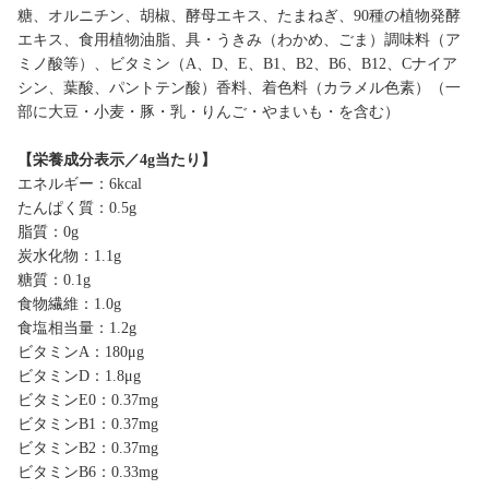
糖、オルニチン、胡椒、酵母エキス、たまねぎ、90種の植物発酵
エキス、食用植物油脂、具・うきみ（わかめ、ごま）調味料（ア
ミノ酸等）、ビタミン（A、D、E、B1、B2、B6、B12、Cナイア
シン、葉酸、パントテン酸）香料、着色料（カラメル色素）（一
部に大豆・小麦・豚・乳・りんご・やまいも・を含む）
【栄養成分表示／4g当たり】
エネルギー：6kcal
たんぱく質：0.5g
脂質：0g
炭水化物：1.1g
糖質：0.1g
食物繊維：1.0g
食塩相当量：1.2g
ビタミンA：180μg
ビタミンD：1.8μg
ビタミンE0：0.37mg
ビタミンB1：0.37mg
ビタミンB2：0.37mg
ビタミンB6：0.33mg