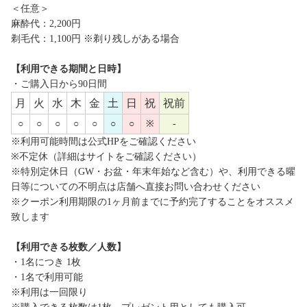
＜任意＞
麻酔代：2,200円
剃毛代：1,100円 ※剃り残しがある場合
【利用できる期間と日時】
・ご購入日から90日間
月
火
水
木
金
土
日
祝
祝前
○
○
○
○
○
○
○
※
-
※利用可能時間は公式HPをご確認ください
※不定休（詳細はサイトをご確認ください）
※特別定休日（GW・お盆・年末年始など含む）や、利用できる曜
日等についての不明点は店舗へ直接お問い合わせください
※クーポン利用期限の1ヶ月前までに予約完了することをオススメ
致します
【利用できる枚数／人数】
・1名につき 1枚
・1名で利用可能
※利用は一回限り