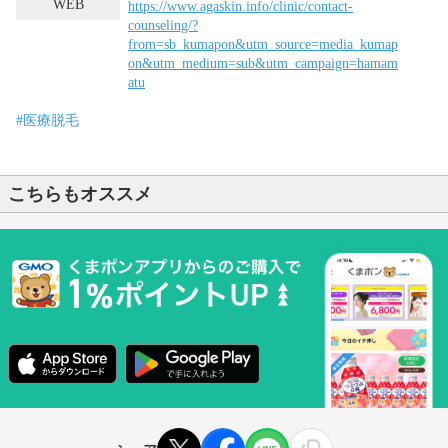
WEB
https://www.agaskin.info/clinic/contact-
counseling/?
from=sb_kumapon&utm_source=media_kumap
on&utm_medium=sub&utm_campaign=hamam
atu
#医療脱毛
こちらもオススメ