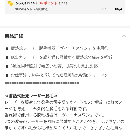
187ポイント
もらえるポイント
（+
1
%）
通常ポイント（期間限定）
+1%
187pt
商品詳細
蓄熱式レーザー脱毛機器「ヴィーナスワン」を使用◎
低出力レーザーを繰り返し照射する蓄熱式で痛みを軽減
3波長同時照射で幅広い毛質、肌質の脱毛に対応！
お仕事帰りや学校帰りでも通院可能の駅近クリニック
================================
≪蓄熱式医療レーザー脱毛≫
レーザーを照射して発毛の司令塔である「バルジ領域」に熱ダメ
ージを与え、半永久的な脱毛を図る施術です。
当施術で使用する脱毛機器は「ヴィーナスワン」です。
3つの波長のレーザーを同時に照射することができ、うぶ毛などの
細かくて薄い毛から毛根が深くて太い毛まで、さまざまな毛質や