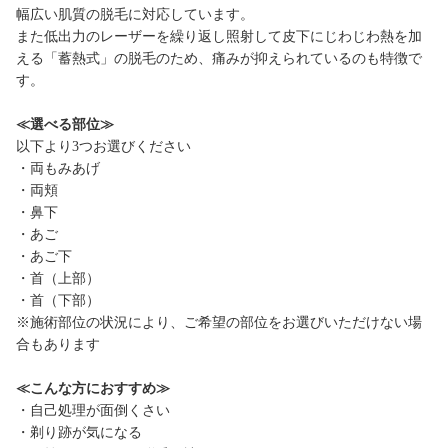
幅広い肌質の脱毛に対応しています。
また低出力のレーザーを繰り返し照射して皮下にじわじわ熱を加
える「蓄熱式」の脱毛のため、痛みが抑えられているのも特徴で
す。
≪選べる部位≫
以下より3つお選びください
・両もみあげ
・両頬
・鼻下
・あご
・あご下
・首（上部）
・首（下部）
※施術部位の状況により、ご希望の部位をお選びいただけない場
合もあります
≪こんな方におすすめ≫
・自己処理が面倒くさい
・剃り跡が気になる