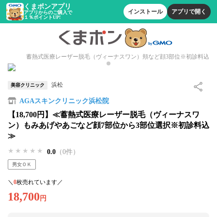
くまポンアプリ
インストール
アプリで開く
アプリからのご購入で
１％ポイントUP!
蓄熱式医療レーザー脱毛（ヴィーナスワン）頬など顔3部位※初診料込
浜松
美容クリニック
AGAスキンクリニック浜松院
【18,700円】≪蓄熱式医療レーザー脱毛（ヴィーナスワ
ン）もみあげやあごなど顔7部位から3部位選択※初診料込
≫
★★★★★
★★★★★
★★★★★
0.0
（0件）
男女ＯＫ
＼
0
枚売れています／
18,700
円