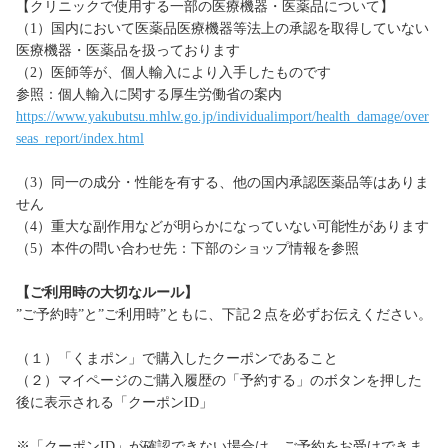
【クリニックで使用する一部の医療機器・医薬品について】
（1）国内において医薬品医療機器等法上の承認を取得していない
医療機器・医薬品を扱っております
（2）医師等が、個人輸入により入手したものです
参照：個人輸入に関する厚生労働省の案内
https://www.yakubutsu.mhlw.go.jp/individualimport/health_damage/over
seas_report/index.html
（3）同一の成分・性能を有する、他の国内承認医薬品等はありま
せん
（4）重大な副作用などが明らかになっていない可能性があります
（5）本件の問い合わせ先：下部のショップ情報を参照
【ご利用時の大切なルール】
”ご予約時”と”ご利用時”ともに、下記２点を必ずお伝えください。
（１）「くまポン」で購入したクーポンであること
（２）マイページのご購入履歴の「予約する」のボタンを押した
後に表示される「クーポンID」
※「クーポンID」が確認できない場合は、ご予約をお受けできま