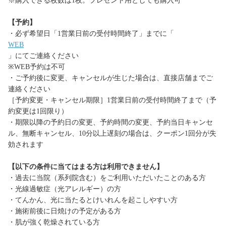
※購入できる枚数は1枚。プレゼント用としても購入可
【予約】
・必ず希望日「1営業日前の受付時間終了」までに「
WEB
」にてご連絡ください
※WEB予約は不可
・ご予約後に変更、キャンセルが生じた場合は、直接店舗までご
連絡ください
［予約変更・キャンセル期限］1営業日前の受付時間終了まで（予
約変更は1回限り）
・期限以降の予約日の変更、予約時間の変更、予約当日キャンセ
ル、無断キャンセル、10分以上遅刻の場合は、クーポン1回分が失
効されます
【以下の条件に当てはまる方は利用できません】
・過去に当院（系列院含む）をご利用いただいたことのある方
・光線過敏症（光アレルギー）の方
・てんかん、光に当たるとけいれんを起こしやすい方
・施術前後に日焼けの予定がある方
・肌が強く乾燥されている方