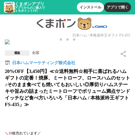
くまポンアプリ
インストール
アプリで開く
アプリからのご購入で
１％ポイントUP!
日本ハム / 本格派吟王ギフト FS-435
全国
通販
日本ハムマーケティング株式会社
20%OFF【3,450円】≪☆送料無料☆相手に喜ばれるハム
ギフトの定番！焼豚、ミートローフ、ロースハムのセット
♪そのまま食べても焼いてもおいしい◎厚切りハムステー
キや旨みの詰まったミートローフでボリューム満点サンド
イッチなど食べ方いろいろ「日本ハム / 本格派吟王ギフト
FS-435」≫
＼
16
枚売れています／