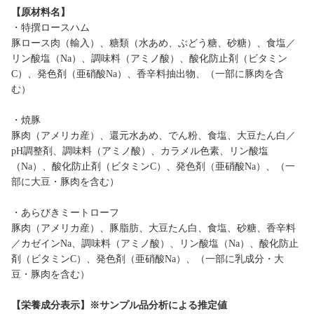
【原材料名】
・特撰ロースハム
豚ロース肉（輸入）、糖類（水あめ、ぶどう糖、砂糖）、食塩／
リン酸塩（Na）、調味料（アミノ酸）、酸化防止剤（ビタミン
C）、発色剤（亜硝酸Na）、香辛料抽出物、（一部に豚肉を含
む）
・焼豚
豚肉（アメリカ産）、還元水あめ、でん粉、食塩、大豆たん白／
pH調整剤、調味料（アミノ酸）、カラメル色素、リン酸塩
（Na）、酸化防止剤（ビタミンC）、発色剤（亜硝酸Na）、（一
部に大豆・豚肉を含む）
・あらびきミートローフ
豚肉（アメリカ産）、豚脂肪、大豆たん白、食塩、砂糖、香辛料
／カゼインNa、調味料（アミノ酸）、リン酸塩（Na）、酸化防止
剤（ビタミンC）、発色剤（亜硝酸Na）、（一部に乳成分・大
豆・豚肉を含む）
【栄養成分表示】※サンプル品分析による推定値