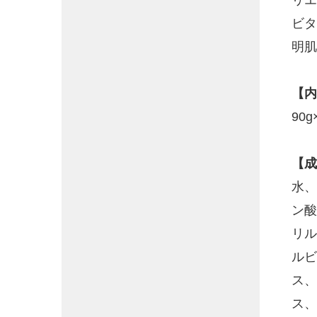
ビタ
明肌
【内
90g
【成
水、
ン酸
リル
ルビ
ス、
ス、