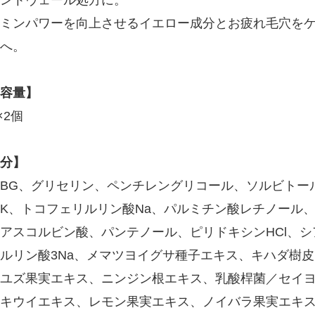
ミンパワーを向上させるイエロー成分とお疲れ毛穴を
へ。
容量】
×2個
分】
BG、グリセリン、ペンチレングリコール、ソルビトー
K、トコフェリルリン酸Na、パルミチン酸レチノール
アスコルビン酸、パンテノール、ピリドキシンHCl、
ルリン酸3Na、メマツヨイグサ種子エキス、キハダ樹
ユズ果実エキス、ニンジン根エキス、乳酸桿菌／セイ
キウイエキス、レモン果実エキス、ノイバラ果実エキ