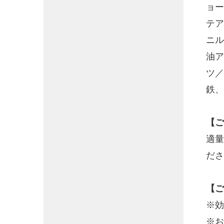
ョー
テア
ニル
油ア
ツ／
鉄、
【ご
適量
ださ
【ご
※効
※お