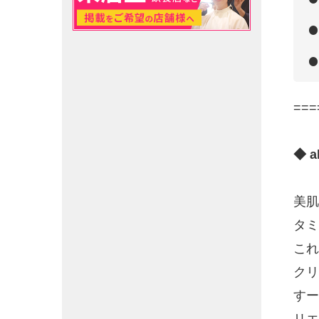
===
◆ 
美肌
タミ
これ
クリ
すー
リエ