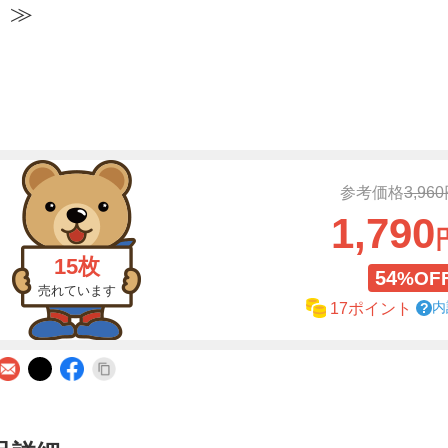
」≫
参考価格
3,96
1,790
15枚
54
%OF
売れています
内
17ポイント