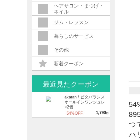
ヘアサロン・まつげ・
ネイル
ジム・レッスン
暮らしのサービス
その他
新着クーポン
最近見たクーポン
akaran / ビタバランス
オールインワンジュレ
5
×2個
1,790
8
54%OFF
円
つ
ハ