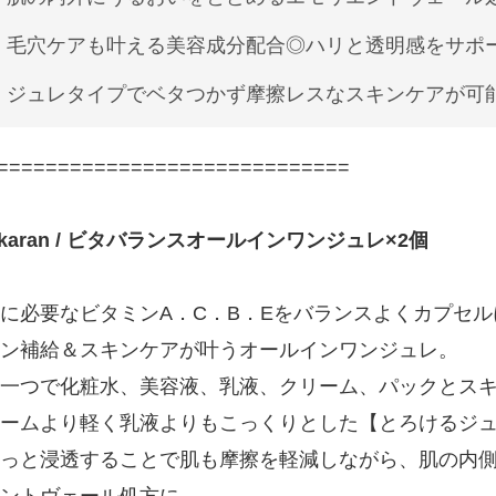
毛穴ケアも叶える美容成分配合◎ハリと透明感をサポ
ジュレタイプでベタつかず摩擦レスなスキンケアが可
=============================
akaran / ビタバランスオールインワンジュレ×2個
に必要なビタミンA．C．B．Eをバランスよくカプセ
ン補給＆スキンケアが叶うオールインワンジュレ。
一つで化粧水、美容液、乳液、クリーム、パックとス
ームより軽く乳液よりもこっくりとした【とろけるジ
っと浸透することで肌も摩擦を軽減しながら、肌の内
ントヴェール処方に。