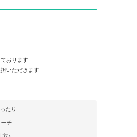
）
しております
負担いただきます
ぴったり
ローチ
処方♪