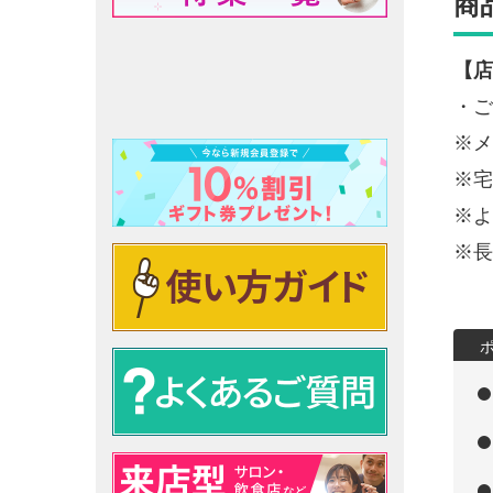
商
【店
・ご
※メ
※宅
※よ
※長