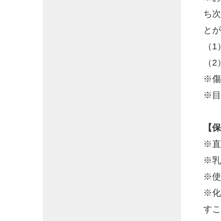
ち次
とが
（1
（2
※傷
※目
【保
※直
※乳
※使
※化
すこ