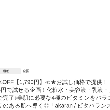
全国
通販
4%OFF【1,790円】≪★お試し価格で提
95円で試せる企画！化粧水・美容液・乳液
で完了♪美肌に必要な4種のビタミンをバラ
リのある肌へ導く◎「akaran / ビタバラ