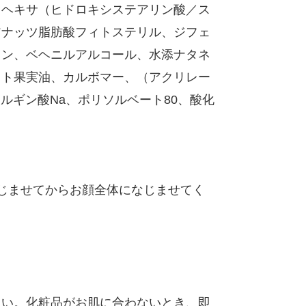
、ヘキサ（ヒドロキシステアリン酸／ス
アナッツ脂肪酸フィトステリル、ジフェ
リン、ベヘニルアルコール、水添ナタネ
ット果実油、カルボマー、（アクリレー
ルギン酸Na、ポリソルベート80、酸化
じませてからお顔全体になじませてく
さい。化粧品がお肌に合わないとき、即