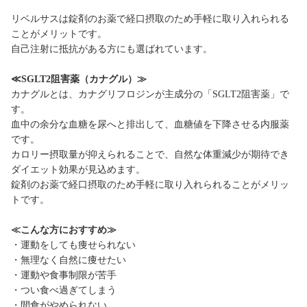
リベルサスは錠剤のお薬で経口摂取のため手軽に取り入れられる
ことがメリットです。
自己注射に抵抗がある方にも選ばれています。
≪SGLT2阻害薬（カナグル）≫
カナグルとは、カナグリフロジンが主成分の「SGLT2阻害薬」で
す。
血中の余分な血糖を尿へと排出して、血糖値を下降させる内服薬
です。
カロリー摂取量が抑えられることで、自然な体重減少が期待でき
ダイエット効果が見込めます。
錠剤のお薬で経口摂取のため手軽に取り入れられることがメリッ
トです。
≪こんな方におすすめ≫
・運動をしても痩せられない
・無理なく自然に痩せたい
・運動や食事制限が苦手
・つい食べ過ぎてしまう
・間食がやめられない