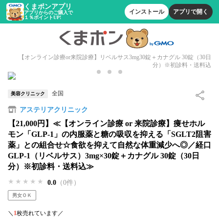
くまポンアプリ
インストール
アプリで開く
アプリからのご購入で
１％ポイントUP!
【オンライン診療or来院診療】リベルサス3mg30錠＋カナグル 30錠（30日
分）※初診料・送料込
全国
美容クリニック
アステリアクリニック
【21,000円】≪【オンライン診療 or 来院診療】痩せホル
モン「GLP-1」の内服薬と糖の吸収を抑える「SGLT2阻害
薬」との組合せ☆食欲を抑えて自然な体重減少へ◎／経口
GLP-1（リベルサス）3mg×30錠＋カナグル 30錠（30日
分）※初診料・送料込≫
★★★★★
★★★★★
★★★★★
0.0
（0件）
男女ＯＫ
＼
1
枚売れています／