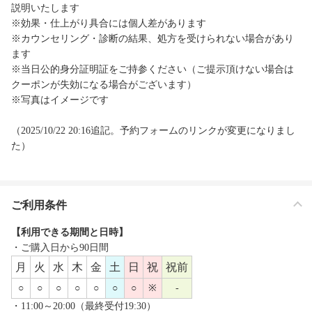
説明いたします
※効果・仕上がり具合には個人差があります
※カウンセリング・診断の結果、処方を受けられない場合があり
ます
※当日公的身分証明証をご持参ください（ご提示頂けない場合は
クーポンが失効になる場合がございます）
※写真はイメージです
（2025/10/22 20:16追記。予約フォームのリンクが変更になりまし
た）
ご利用条件
【利用できる期間と日時】
・ご購入日から90日間
月
火
水
木
金
土
日
祝
祝前
○
○
○
○
○
○
○
※
-
・11:00～20:00（最終受付19:30）