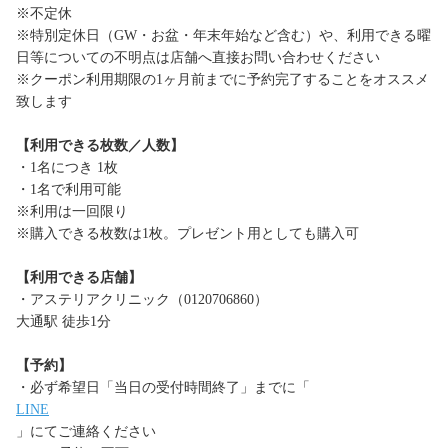
※不定休
※特別定休日（GW・お盆・年末年始など含む）や、利用できる曜
日等についての不明点は店舗へ直接お問い合わせください
※クーポン利用期限の1ヶ月前までに予約完了することをオススメ
致します
【利用できる枚数／人数】
・1名につき 1枚
・1名で利用可能
※利用は一回限り
※購入できる枚数は1枚。プレゼント用としても購入可
【利用できる店舗】
・アステリアクリニック（0120706860）
大通駅 徒歩1分
【予約】
・必ず希望日「当日の受付時間終了」までに「
LINE
」にてご連絡ください