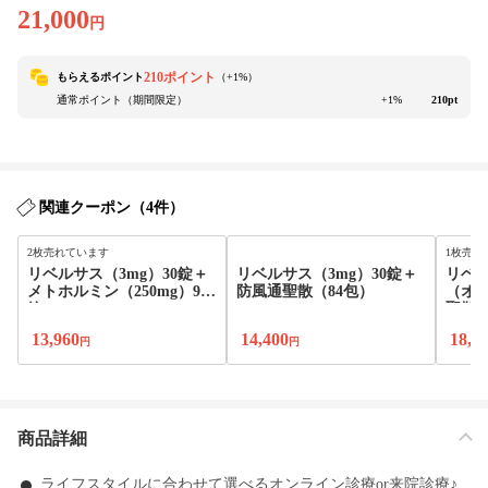
21,000
円
210ポイント
もらえるポイント
（+
1
%）
通常ポイント（期間限定）
+1%
210pt
関連クーポン（4件）
2枚売れています
1枚売れ
リベルサス（3mg）30錠＋
リベルサス（3mg）30錠＋
リベル
メトホルミン（250mg）90
防風通聖散（84包）
（オル
錠
聖散o
13,960
14,400
18,8
円
円
商品詳細
ライフスタイルに合わせて選べるオンライン診療or来院診療♪