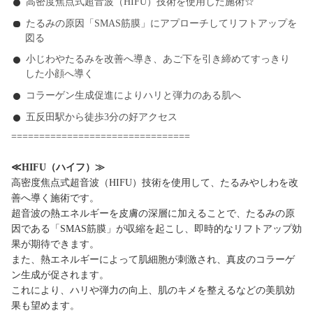
高密度焦点式超音波（HIFU）技術を使用した施術☆
たるみの原因「SMAS筋膜」にアプローチしてリフトアップを
図る
小じわやたるみを改善へ導き、あご下を引き締めてすっきり
した小顔へ導く
コラーゲン生成促進によりハリと弾力のある肌へ
五反田駅から徒歩3分の好アクセス
================================
≪HIFU（ハイフ）≫
高密度焦点式超音波（HIFU）技術を使用して、たるみやしわを改
善へ導く施術です。
超音波の熱エネルギーを皮膚の深層に加えることで、たるみの原
因である「SMAS筋膜」が収縮を起こし、即時的なリフトアップ効
果が期待できます。
また、熱エネルギーによって肌細胞が刺激され、真皮のコラーゲ
ン生成が促されます。
これにより、ハリや弾力の向上、肌のキメを整えるなどの美肌効
果も望めます。