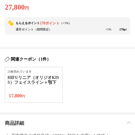
27,800
円
278ポイント
もらえるポイント
（+
1
%）
通常ポイント（期間限定）
+1%
278pt
関連クーポン（1件）
21枚売れています
HIFUリニア（オリジオKIS
S）フェイスライン＋顎下
17,800
円
商品詳細