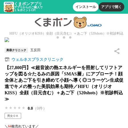
くまポンアプリ
インストール
アプリで開く
アプリからのご購入で
１％ポイントUP!
HIFU（オリジオKISS）全顔（目元含む）＋あご下（520shots）※初診料込
五反田
美容クリニック
ウェルネスプラスクリニック
【27,800円】≪超音波の熱エネルギーを照射してリフトア
ップを図る☆たるみの原因「SMAS層」にアプローチ！顔
全体とあご下を引き締めて小顔へ導く◎コラーゲン生成促
進でキメの整った美肌効果も期待／HIFU（オリジオ
KISS）全顔（目元含む）＋あご下（520shots）※初診料込
≫
★★★★★
★★★★★
★★★★★
0.0
（0件）
男女ＯＫ
＼
64
枚売れています／