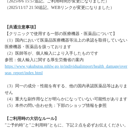
（2025/8/6 15:57追記。ご利用時間が変更になりました）
（2025/11/17 21:50追記。WEBリンクが変更になりました）
【共通注意事項】
【クリニックで使用する一部の医療機器・医薬品について】
（1）国内において医薬品医療機器等法上の承認を取得していない
医療機器・医薬品を扱っております
（2）医師等が、個人輸入により入手したものです
参照：個人輸入に関する厚生労働省の案内
https://www.yakubutsu.mhlw.go.jp/individualimport/health_damage/over
seas_report/index.html
（3）同一の成分・性能を有する、他の国内承認医薬品等はありま
せん
（4）重大な副作用などが明らかになっていない可能性があります
（5）本件の問い合わせ先：下部のショップ情報を参照
【ご利用時の大切なルール】
”ご予約時”と”ご利用時”ともに、下記２点を必ずお伝えください。