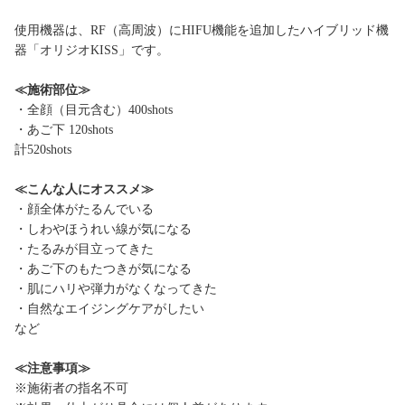
使用機器は、RF（高周波）にHIFU機能を追加したハイブリッド機
器「オリジオKISS」です。
≪施術部位≫
・全顔（目元含む）400shots
・あご下 120shots
計520shots
≪こんな人にオススメ≫
・顔全体がたるんでいる
・しわやほうれい線が気になる
・たるみが目立ってきた
・あご下のもたつきが気になる
・肌にハリや弾力がなくなってきた
・自然なエイジングケアがしたい
など
≪注意事項≫
※施術者の指名不可