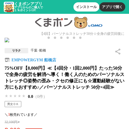
くまポンアプリ
インストール
アプリで開く
アプリからのご購入で
１％ポイントUP!
【4回】パーソナルストレッチ50分☆全身の疲労回復に
千葉･船橋
リラク
EMPOWERGYM 船橋店
75%OFF【8,000円】≪【4回分・1回2,000円】たった50分
で全身の疲労を解消へ導く！働く人のためのパーソナルス
トレッチ◎姿勢の歪み・クセの修正にも☆運動経験がない
方にもおすすめ♪／パーソナルストレッチ 50分×4回≫
★★★★★
★★★★★
★★★★★
0.0
（0件）
男女ＯＫ
＼
3
枚売れています／
32,100円