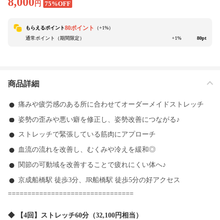
8,000
円
75%OFF
80ポイント
もらえるポイント
（+
1
%）
通常ポイント（期間限定）
+1%
80pt
商品詳細
痛みや疲労感のある所に合わせてオーダーメイドストレッチ
姿勢の歪みや悪い癖を修正し、姿勢改善につながる♪
ストレッチで緊張している筋肉にアプローチ
血流の流れを改善し、むくみや冷えを緩和◎
関節の可動域を改善することで疲れにくい体へ♪
京成船橋駅 徒歩3分、JR船橋駅 徒歩5分の好アクセス
================================
◆ 【4回】ストレッチ60分（32,100円相当）