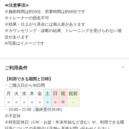
≪注意事項≫
※施術時間は約50分、所要時間は約60分です
※トレーナーの指名不可
※効果・仕上がり具合には個人差があります
※カウンセリング・診断の結果、トレーニングを受けられない場
合があります
※写真はイメージです
ご利用条件
【利用できる期間と日時】
・ご購入日から90日間
月
火
水
木
金
土
日
祝
祝前
○
○
○
○
○
○
○
※
-
・10:00～21:00（最終受付20:00）
※不定休
※特別定休日（GW・お盆・年末年始など含む）や、利用できる曜
日等についての不明点は店舗へ直接お問い合わせください