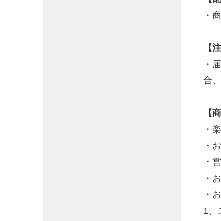
・商
【注
・届
合、
【商
・楽
・お
・営
・お
・お
1、