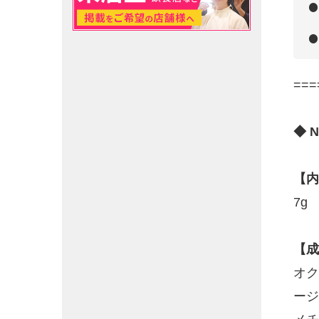
===
◆ 
【内
7g
【成
オク
ージ