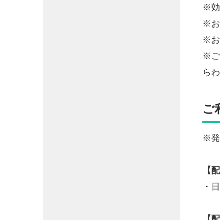
※効
※お
※お
※ご
らわ
ご
※発
【配
・日
【配