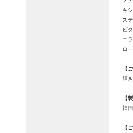
メチ
キシ
ステ
ビタ
ニラ
ロー
【ご
輝き
【製
韓国
【ご