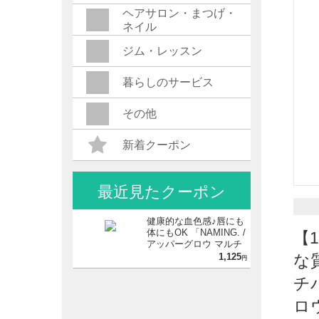
ヘアサロン・まつげ・
ネイル
ジム・レッスン
暮らしのサービス
その他
新着クーポン
最近見たクーポン
健康的な血色感♪唇にも
体にもOK 「NAMING. /
【
アッパーグロウ マルチ
バーム」
1,125
な
円
チ
ロ