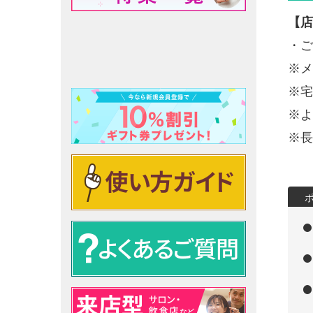
【店
・ご
※メ
※宅
※よ
※長