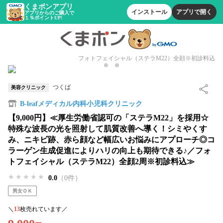
くまポンアプリ
インストール
アプリで開く
アプリからのご購入で
１％ポイントUP!
フォトフェイシャル（ステラM22）全顔※初診料込
つくば
美容クリニック
B-leafメディカル内科小児科クリニック
【9,000円】≪厚生労働省認可の「ステラM22」を採用☆
特殊な波長の光を照射して肌質改善へ導く！シミやくす
み、ニキビ跡、赤ら顔など幅広いお悩みにアプローチ◎コ
ラーゲン生成促進によりハリの向上も期待できる♪／フォ
トフェイシャル（ステラM22）全顔2周※初診料込≫
★★★★★
★★★★★
★★★★★
0.0
（0件）
男女ＯＫ
＼
13
枚売れています／