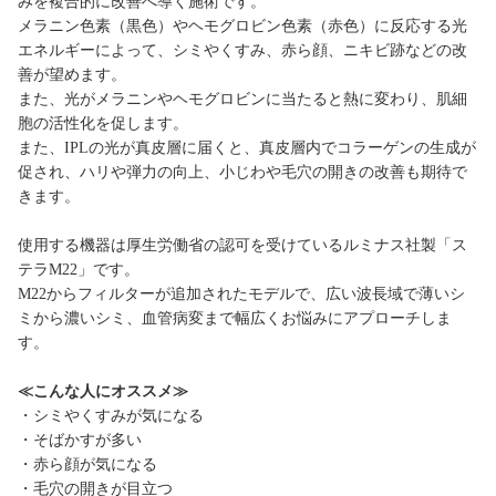
みを複合的に改善へ導く施術です。
メラニン色素（黒色）やヘモグロビン色素（赤色）に反応する光
エネルギーによって、シミやくすみ、赤ら顔、ニキビ跡などの改
善が望めます。
また、光がメラニンやヘモグロビンに当たると熱に変わり、肌細
胞の活性化を促します。
また、IPLの光が真皮層に届くと、真皮層内でコラーゲンの生成が
促され、ハリや弾力の向上、小じわや毛穴の開きの改善も期待で
きます。
使用する機器は厚生労働省の認可を受けているルミナス社製「ス
テラM22」です。
M22からフィルターが追加されたモデルで、広い波長域で薄いシ
ミから濃いシミ、血管病変まで幅広くお悩みにアプローチしま
す。
≪こんな人にオススメ≫
・シミやくすみが気になる
・そばかすが多い
・赤ら顔が気になる
・毛穴の開きが目立つ