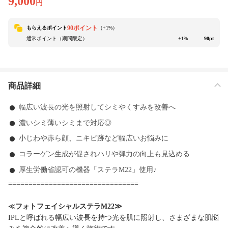
9,000
円
90ポイント
もらえるポイント
（+
1
%）
通常ポイント（期間限定）
+1%
90pt
商品詳細
幅広い波長の光を照射してシミやくすみを改善へ
濃いシミ薄いシミまで対応◎
小じわや赤ら顔、ニキビ跡など幅広いお悩みに
コラーゲン生成が促されハリや弾力の向上も見込める
厚生労働省認可の機器「ステラM22」使用♪
================================
≪フォトフェイシャルステラM22≫
IPLと呼ばれる幅広い波長を持つ光を肌に照射し、さまざまな肌悩