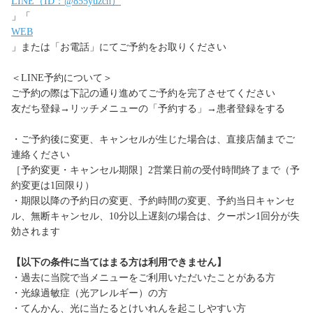
LINE（ID：@855yuzch）
」「
WEB
」または「お電話」にてご予約をお取りください
＜LINE予約について＞
ご予約の際は下記の通り進めてご予約を完了させてください
友だち登録→リッチメニューの「予約する」→患者登録をする
・ご予約後に変更、キャンセルが生じた場合は、直接店舗までご
連絡ください
［予約変更・キャンセル期限］2営業日前の受付時間終了まで（予
約変更は1回限り）
・期限以降の予約日の変更、予約時間の変更、予約当日キャンセ
ル、無断キャンセル、10分以上遅刻の場合は、クーポン1回分が失
効されます
【以下の条件に当てはまる方は利用できません】
・過去に当院で当メニューをご利用いただいたことがある方
・光線過敏症（光アレルギー）の方
・てんかん、光に当たるとけいれんを起こしやすい方