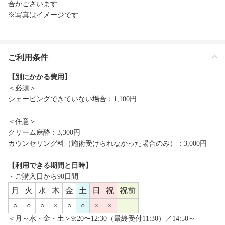
合がございます
※写真はイメージです
ご利用条件
【別にかかる費用】
＜必須＞
シェービングできていない場合：1,100円
＜任意＞
クリーム麻酔：3,300円
カウンセリング料（施術受けられなかった場合のみ）：3,000円
【利用できる期間と日時】
・ご購入日から90日間
月
火
水
木
金
土
日
祝
祝前
○
○
○
×
○
○
×
×
-
＜月～水・金・土＞9:20〜12:30（最終受付11:30）／14:50～