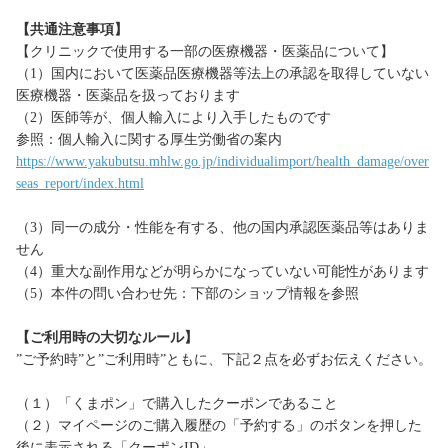
【共通注意事項】
【クリニックで使用する一部の医療機器・医薬品について】
（1）国内において医薬品医療機器等法上の承認を取得していない
医療機器・医薬品を扱っております
（2）医師等が、個人輸入により入手したものです
参照：個人輸入に関する厚生労働省の案内
https://www.yakubutsu.mhlw.go.jp/individualimport/health_damage/over
seas_report/index.html
（3）同一の成分・性能を有する、他の国内承認医薬品等はありま
せん
（4）重大な副作用などが明らかになっていない可能性があります
（5）本件の問い合わせ先：下部のショップ情報を参照
【ご利用時の大切なルール】
”ご予約時”と”ご利用時”ともに、下記２点を必ずお伝えください。
（１）「くまポン」で購入したクーポンであること
（２）マイページのご購入履歴の「予約する」のボタンを押した
後に表示される「クーポンID」