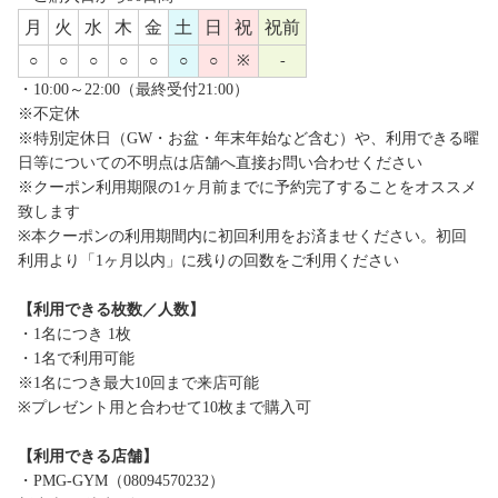
月
火
水
木
金
土
日
祝
祝前
○
○
○
○
○
○
○
※
-
・10:00～22:00（最終受付21:00）
※不定休
※特別定休日（GW・お盆・年末年始など含む）や、利用できる曜
日等についての不明点は店舗へ直接お問い合わせください
※クーポン利用期限の1ヶ月前までに予約完了することをオススメ
致します
※本クーポンの利用期間内に初回利用をお済ませください。初回
利用より「1ヶ月以内」に残りの回数をご利用ください
【利用できる枚数／人数】
・1名につき 1枚
・1名で利用可能
※1名につき最大10回まで来店可能
※プレゼント用と合わせて10枚まで購入可
【利用できる店舗】
・PMG-GYM（08094570232）