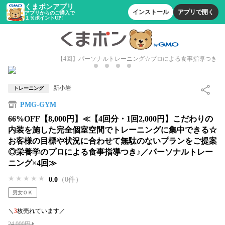
くまポンアプリ
インストール
アプリで開く
アプリからのご購入で
１％ポイントUP!
【4回】パーソナルトレーニング☆プロによる食事指導つき
新小岩
トレーニング
PMG-GYM
66%OFF【8,000円】≪【4回分・1回2,000円】こだわりの
内装を施した完全個室空間でトレーニングに集中できる☆
お客様の目標や状況に合わせて無駄のないプランをご提案
◎栄養学のプロによる食事指導つき♪／パーソナルトレー
ニング×4回≫
★★★★★
★★★★★
★★★★★
0.0
（0件）
男女ＯＫ
＼
3
枚売れています／
24,000円