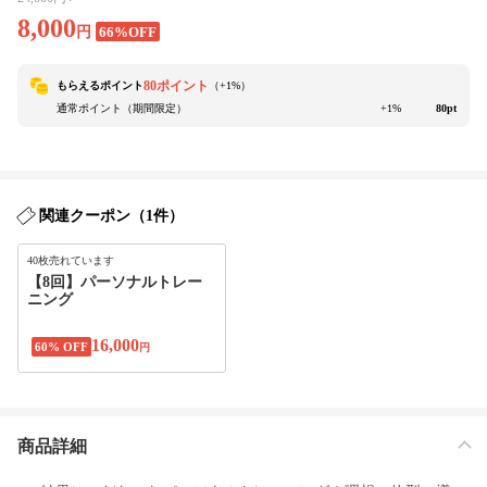
8,000
円
66%OFF
80ポイント
もらえるポイント
（+
1
%）
通常ポイント（期間限定）
+1%
80pt
関連クーポン（1件）
40枚売れています
【8回】パーソナルトレー
ニング
16,000
60% OFF
円
商品詳細