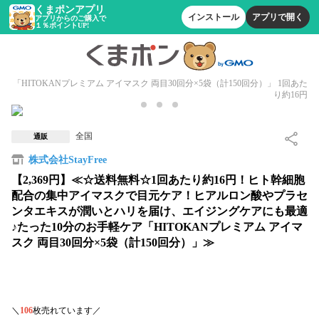
くまポンアプリ
インストール
アプリで開く
アプリからのご購入で
１％ポイントUP!
「HITOKANプレミアム アイマスク 両目30回分×5袋（計150回分）」 1回あた
り約16円
全国
通販
株式会社StayFree
【2,369円】≪☆送料無料☆1回あたり約16円！ヒト幹細胞
配合の集中アイマスクで目元ケア！ヒアルロン酸やプラセ
ンタエキスが潤いとハリを届け、エイジングケアにも最適
♪たった10分のお手軽ケア「HITOKANプレミアム アイマ
スク 両目30回分×5袋（計150回分）」≫
＼
106
枚売れています／