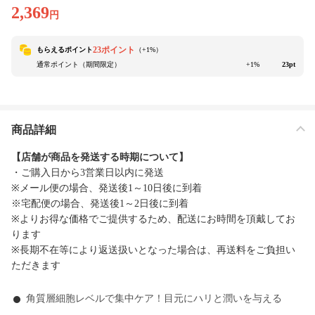
2,369
円
23ポイント
もらえるポイント
（+
1
%）
通常ポイント（期間限定）
+1%
23pt
商品詳細
【店舗が商品を発送する時期について】
・ご購入日から3営業日以内に発送
※メール便の場合、発送後1～10日後に到着
※宅配便の場合、発送後1～2日後に到着
※よりお得な価格でご提供するため、配送にお時間を頂戴してお
ります
※長期不在等により返送扱いとなった場合は、再送料をご負担い
ただきます
角質層細胞レベルで集中ケア！目元にハリと潤いを与える