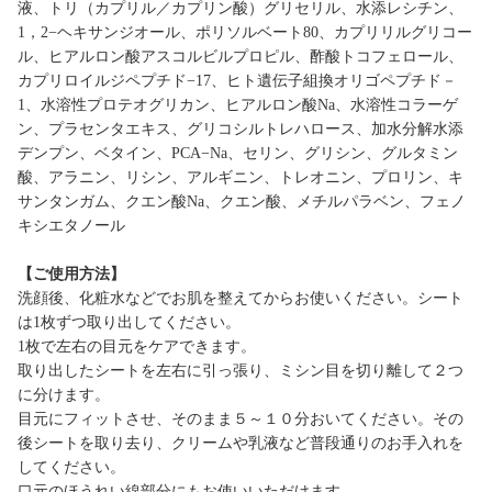
液、トリ（カプリル／カプリン酸）グリセリル、水添レシチン、
1，2−ヘキサンジオール、ポリソルベート80、カプリリルグリコー
ル、ヒアルロン酸アスコルビルプロピル、酢酸トコフェロール、
カプリロイルジペプチド−17、ヒト遺伝子組換オリゴペプチド－
1、水溶性プロテオグリカン、ヒアルロン酸Na、水溶性コラーゲ
ン、プラセンタエキス、グリコシルトレハロース、加水分解水添
デンプン、ベタイン、PCA−Na、セリン、グリシン、グルタミン
酸、アラニン、リシン、アルギニン、トレオニン、プロリン、キ
サンタンガム、クエン酸Na、クエン酸、メチルパラベン、フェノ
キシエタノール
【ご使用方法】
洗顔後、化粧水などでお肌を整えてからお使いください。シート
は1枚ずつ取り出してください。
1枚で左右の目元をケアできます。
取り出したシートを左右に引っ張り、ミシン目を切り離して２つ
に分けます。
目元にフィットさせ、そのまま５～１０分おいてください。その
後シートを取り去り、クリームや乳液など普段通りのお手入れを
してください。
口元のほうれい線部分にもお使いいただけます。